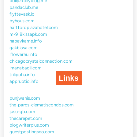
bolly2tollyblog.me
pandaclub.me
flyttevask.io
byhous.com
hartfordplazahotel.com
m-918kissapk.com
nabavkame.info
gakbiasa.com
iflowerhu.info
chicagocrystalconnection.com
imanabadii.com
trilipohu.info
Links
appruptio.info
punjwanis.com
the-parcs-clematiscondos.com
jusu-gb.com
thecarepet.com
blogwriterplus.com
guestpostingseo.com