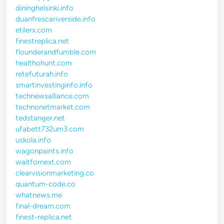
dininghelsinki.info
duanfrescariverside.info
etilerx.com
finestreplica.net
flounderandfumble.com
healthohunt.com
retefuturah.info
smartinvestinginfo.info
technewsalliance.com
technonetmarket.com
tedstanger.net
ufabett732um3.com
uskola.info
wagonpaints.info
waitfornext.com
clearvisionmarketing.co
quantum-code.co
whatnews.me
final-dream.com
finest-replica.net