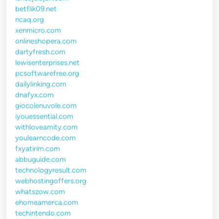
betflik09.net
ncaq.org
xenmicro.com
onlineshopera.com
dartyfresh.com
lewisenterprises.net
pcsoftwarefree.org
dailylinking.com
dnafyx.com
giocolenuvole.com
iyouessential.com
withloveamity.com
youlearncode.com
fxyatirim.com
abbuguide.com
technologyresult.com
webhostingoffers.org
whatszow.com
ehomeamerca.com
techintendo.com