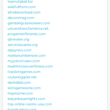
teamufabet.biz
webfullform.com
allviddownload.com
decorsmag.com
gamblingcasinonews.com
universitiesofamerica.net
progameofbrands.com
qbreview.org
servicewueste.org
zippyrevs.com
matkanumbernow.com
myjobcirculars.com
healthmoreoverfitness.com
topslotxgames.com
routerloggnet.net
dantella6.com
slotsgamesone.com
hispinzone.com
kalyanbazarnights.com
top-online-casino-usa.com
honghuidoor.com