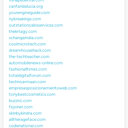
canfandalucia.org
yourengineguide.com
nybreakings.com
outstationcabsservices.com
thekrtagy.com
xchangeindia.com
coolmicrotech.com
dreamhousehack.com
the-techteacher.com
automobilenews-online.com
fashionalltimes.com
totaldigitalforum.com
technoarmaan.com
empresasposicionamientoweb.com
tonybestcosmetics.com
buzznc.com
fxjoiner.com
skinbykindra.com
alltherageface.com
codenational.com