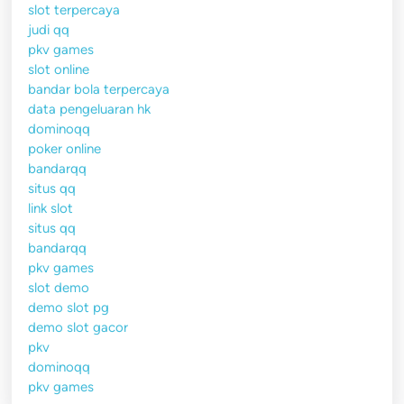
slot terpercaya
judi qq
pkv games
slot online
bandar bola terpercaya
data pengeluaran hk
dominoqq
poker online
bandarqq
situs qq
link slot
situs qq
bandarqq
pkv games
slot demo
demo slot pg
demo slot gacor
pkv
dominoqq
pkv games