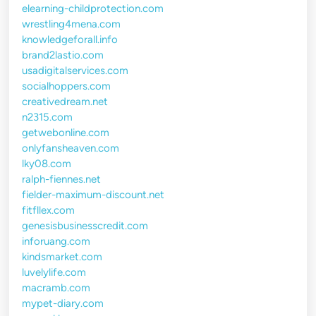
elearning-childprotection.com
wrestling4mena.com
knowledgeforall.info
brand2lastio.com
usadigitalservices.com
socialhoppers.com
creativedream.net
n2315.com
getwebonline.com
onlyfansheaven.com
lky08.com
ralph-fiennes.net
fielder-maximum-discount.net
fitfllex.com
genesisbusinesscredit.com
inforuang.com
kindsmarket.com
luvelylife.com
macramb.com
mypet-diary.com