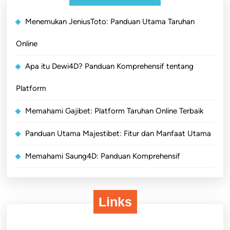
Menemukan JeniusToto: Panduan Utama Taruhan
Online
Apa itu Dewi4D? Panduan Komprehensif tentang
Platform
Memahami Gajibet: Platform Taruhan Online Terbaik
Panduan Utama Majestibet: Fitur dan Manfaat Utama
Memahami Saung4D: Panduan Komprehensif
Links