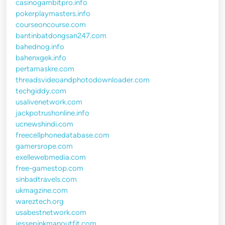
casinogambitpro.info
pokerplaymasters.info
courseoncourse.com
bantinbatdongsan247.com
bahednog.info
bahenxgek.info
pertamaskre.com
threadsvideoandphotodownloader.com
techgiddy.com
usalivenetwork.com
jackpotrushonline.info
ucnewshindi.com
freecellphonedatabase.com
gamersrope.com
exellewebmedia.com
free-gamestop.com
sinbadtravels.com
ukmagzine.com
wareztech.org
usabestnetwork.com
jessepinkmanoutfit.com