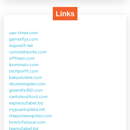
Links
uae-times.com
gamerifys.com
inspiratif.net
vsmsnetworks.com
offthem.com
ibommatv.com
techporfit.com
bekasionline.com
nbusinessplan.com
greenlife360.com
cantshoutitout.com
expressufabet.biz
mypuertoplata.net
thepioneerxpress.com
howtofixissue.com
teamufabet.biz