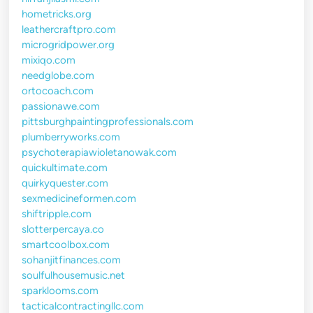
hometricks.org
leathercraftpro.com
microgridpower.org
mixiqo.com
needglobe.com
ortocoach.com
passionawe.com
pittsburghpaintingprofessionals.com
plumberryworks.com
psychoterapiawioletanowak.com
quickultimate.com
quirkyquester.com
sexmedicineformen.com
shiftripple.com
slotterpercaya.co
smartcoolbox.com
sohanjitfinances.com
soulfulhousemusic.net
sparklooms.com
tacticalcontractingllc.com