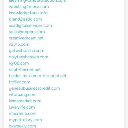
elearning-childprotection.com
wrestling4mena.com
knowledgeforall.info
brand2lastio.com
usadigitalservices.com
socialhoppers.com
creativedream.net
n2315.com
getwebonline.com
onlyfansheaven.com
lky08.com
ralph-fiennes.net
fielder-maximum-discount.net
fitfllex.com
genesisbusinesscredit.com
inforuang.com
kindsmarket.com
luvelylife.com
macramb.com
mypet-diary.com
oxweekly.com