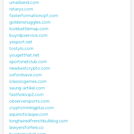
umailsend.com
retarys.com
fasterformationcpf.com
goldensnuggles.com
lookbattlemap.com
buyrdpservice.com
yesport.net
tostylo.com
yougetthat.net
sportsnetclub.com
newbestcrypto.com
oxfordsave.com
iclassicgames.com
saung-artikel.com
fasthokivip2.com
observersports.com
cryptominingplus.com
aquinoticiaspe.com
longhairedfrenchbulldog.com
lawyersforhire.co
businemarket.com