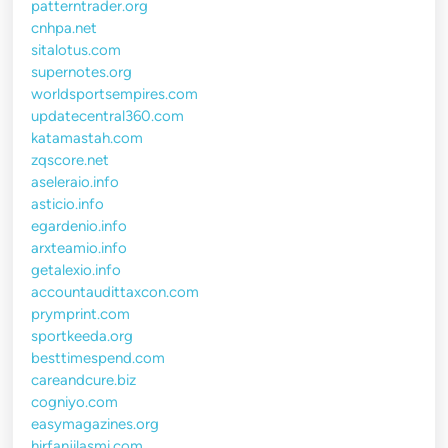
patterntrader.org
cnhpa.net
sitalotus.com
supernotes.org
worldsportsempires.com
updatecentral360.com
katamastah.com
zqscore.net
aseleraio.info
asticio.info
egardenio.info
arxteamio.info
getalexio.info
accountaudittaxcon.com
prymprint.com
sportkeeda.org
besttimespend.com
careandcure.biz
cogniyo.com
easymagazines.org
hirfanjilasmi.com