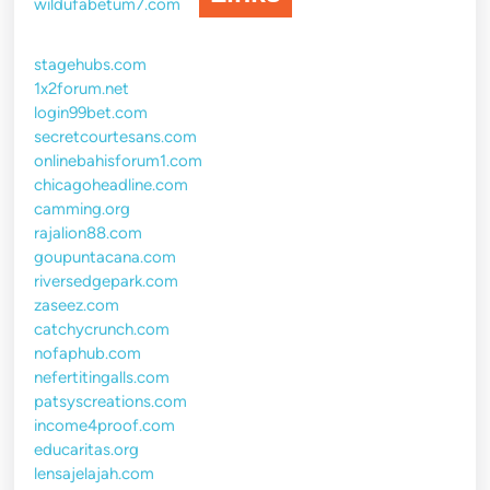
wildufabetum7.com
stagehubs.com
1x2forum.net
login99bet.com
secretcourtesans.com
onlinebahisforum1.com
chicagoheadline.com
camming.org
rajalion88.com
goupuntacana.com
riversedgepark.com
zaseez.com
catchycrunch.com
nofaphub.com
nefertitingalls.com
patsyscreations.com
income4proof.com
educaritas.org
lensajelajah.com