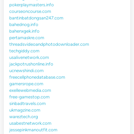
pokerplaymasters.info
courseoncourse.com
bantinbatdongsan247.com
bahednog.info
bahenxgek.info
pertamaskre.com
threadsvideoandphotodownloader.com
techgiddy.com
usalivenetwork.com
jackpotrushonline.info
ucnewshindi.com
freecellphonedatabase.com
gamersrope.com
exellewebmedia.com
free-gamestop.com
sinbadtravels.com
ukmagzine.com
wareztech.org
usabestnetwork.com
jessepinkmanoutfit.com