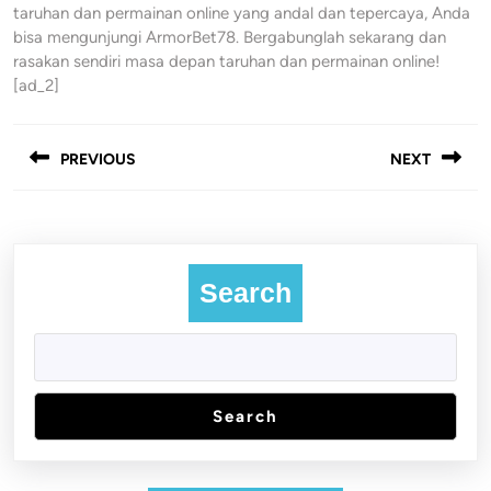
taruhan dan permainan online yang andal dan tepercaya, Anda
bisa mengunjungi ArmorBet78. Bergabunglah sekarang dan
rasakan sendiri masa depan taruhan dan permainan online!
[ad_2]
Post
PREVIOUS
NEXT
navigation
Previous
Next
post:
post:
Search
Search