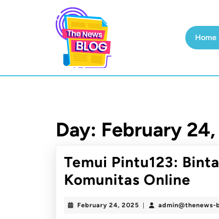
Skip
to
content
Skip
Home
to
content
Day:
February 24,
Temui Pintu123: Bin
Tem
Komunitas Online
Pin
February
February 24, 2025
admin@thenews-b
|
Bin
24,