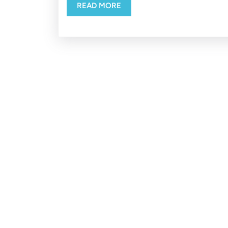
Dun
READ
READ MORE
MORE
Infl
Onli