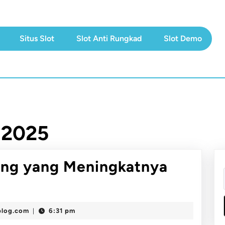
Situs Slot
Slot Anti Rungkad
Slot Demo
 2025
tang yang Meningkatnya
ui
tu123:
admin@thenews-
log.com
6:31 pm
|
tang
blog.com