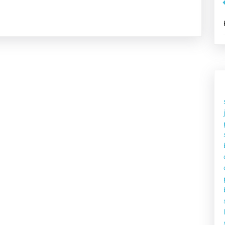
ia
uencer
ne