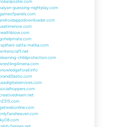
nokariposter.com
kalyan-guessing-nightplay.com
gameofpanels.com
androidappsdownloader.com
usetimenow.com
healthblow.com
gohelpmate.com
rajdhani-satta-matka.com
writerscraft.net
elearning-childprotection.com
wrestling4mena.com
knowledgeforall.info
brand2lastio.com
usadigitalservices.com
socialhoppers.com
creativedream.net
n2315.com
getwebonline.com
onlyfansheaven.com
lky08.com
ralph-fiennes.net