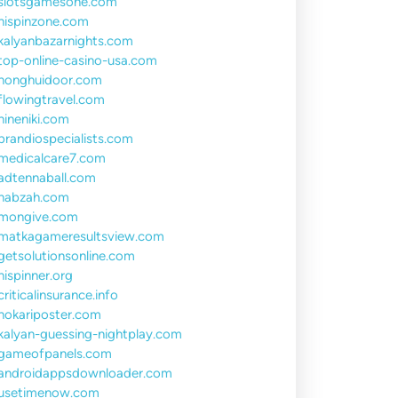
slotsgamesone.com
hispinzone.com
kalyanbazarnights.com
top-online-casino-usa.com
honghuidoor.com
flowingtravel.com
nineniki.com
brandiospecialists.com
medicalcare7.com
adtennaball.com
nabzah.com
mongive.com
matkagameresultsview.com
getsolutionsonline.com
hispinner.org
criticalinsurance.info
nokariposter.com
kalyan-guessing-nightplay.com
gameofpanels.com
androidappsdownloader.com
usetimenow.com