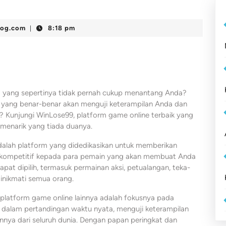
admin@thenews-
log.com
8:18 pm
|
blog.com
yang sepertinya tidak pernah cukup menantang Anda?
ang benar-benar akan menguji keterampilan Anda dan
unjungi WinLose99, platform game online terbaik yang
enarik yang tiada duanya.
adalah platform yang didedikasikan untuk memberikan
kompetitif kepada para pemain yang akan membuat Anda
at dipilih, termasuk permainan aksi, petualangan, teka-
dinikmati semua orang.
platform game online lainnya adalah fokusnya pada
n dalam pertandingan waktu nyata, menguji keterampilan
nnya dari seluruh dunia. Dengan papan peringkat dan