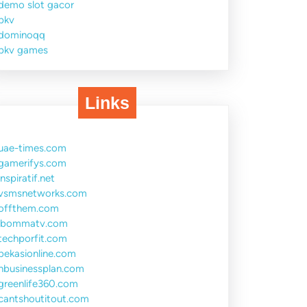
demo slot gacor
pkv
dominoqq
pkv games
Links
uae-times.com
gamerifys.com
inspiratif.net
vsmsnetworks.com
offthem.com
ibommatv.com
techporfit.com
bekasionline.com
nbusinessplan.com
greenlife360.com
cantshoutitout.com