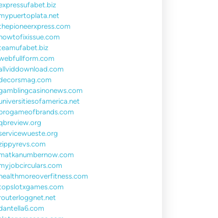
expressufabet.biz
mypuertoplata.net
thepioneerxpress.com
howtofixissue.com
teamufabet.biz
webfullform.com
allviddownload.com
decorsmag.com
gamblingcasinonews.com
universitiesofamerica.net
progameofbrands.com
qbreview.org
servicewueste.org
zippyrevs.com
matkanumbernow.com
myjobcirculars.com
healthmoreoverfitness.com
topslotxgames.com
routerloggnet.net
dantella6.com