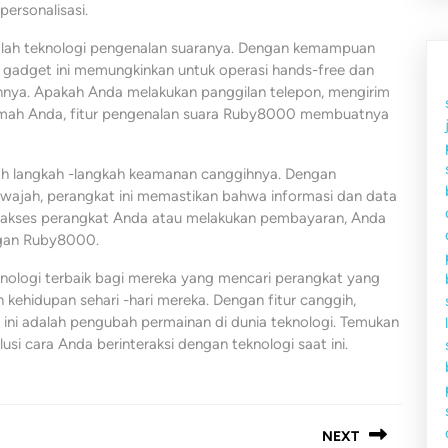
ersonalisasi.
adalah teknologi pengenalan suaranya. Dengan kemampuan
gadget ini memungkinkan untuk operasi hands-free dan
ainnya. Apakah Anda melakukan panggilan telepon, mengirim
rumah Anda, fitur pengenalan suara Ruby8000 membuatnya
ah langkah -langkah keamanan canggihnya. Dengan
wajah, perangkat ini memastikan bahwa informasi dan data
akses perangkat Anda atau melakukan pembayaran, Anda
ngan Ruby8000.
nologi terbaik bagi mereka yang mencari perangkat yang
 kehidupan sehari -hari mereka. Dengan fitur canggih,
t ini adalah pengubah permainan di dunia teknologi. Temukan
si cara Anda berinteraksi dengan teknologi saat ini.
NEXT