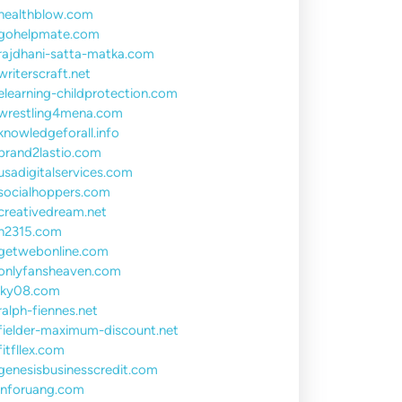
healthblow.com
gohelpmate.com
rajdhani-satta-matka.com
writerscraft.net
elearning-childprotection.com
wrestling4mena.com
knowledgeforall.info
brand2lastio.com
usadigitalservices.com
socialhoppers.com
creativedream.net
n2315.com
getwebonline.com
onlyfansheaven.com
lky08.com
ralph-fiennes.net
fielder-maximum-discount.net
fitfllex.com
genesisbusinesscredit.com
inforuang.com