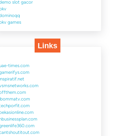
demo slot gacor
pkv
dominoqq
pkv games
Links
uae-times.com
gamerifys.com
inspiratif.net
vsmsnetworks.com
offthem.com
ibommatv.com
techporfit.com
bekasionline.com
nbusinessplan.com
greenlife360.com
cantshoutitout.com