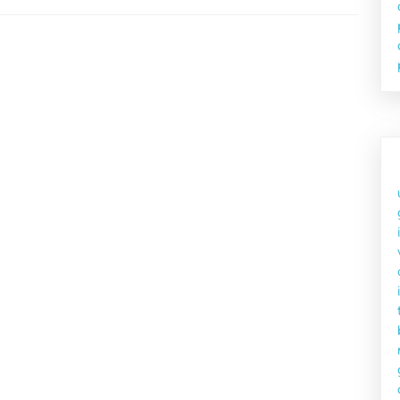
Next
post: