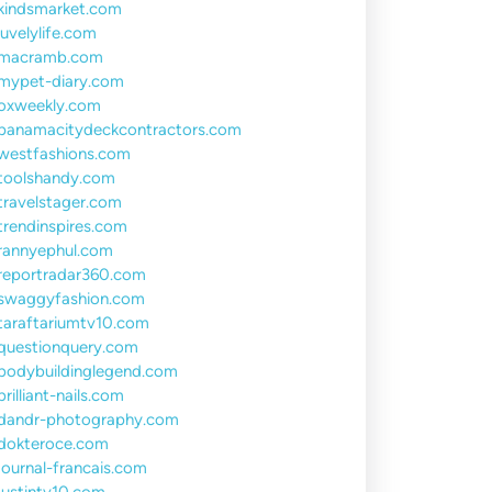
kindsmarket.com
luvelylife.com
macramb.com
mypet-diary.com
oxweekly.com
panamacitydeckcontractors.com
westfashions.com
toolshandy.com
travelstager.com
trendinspires.com
rannyephul.com
reportradar360.com
swaggyfashion.com
taraftariumtv10.com
questionquery.com
bodybuildinglegend.com
brilliant-nails.com
dandr-photography.com
dokteroce.com
journal-francais.com