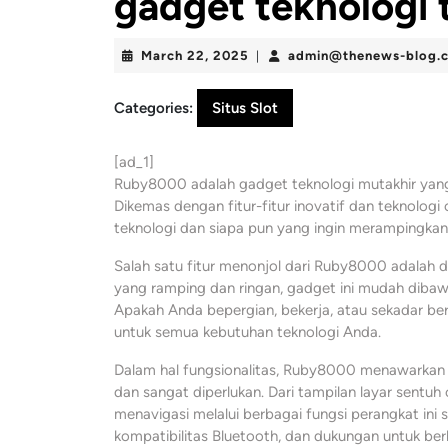
gadget teknologi 
March
March 22, 2025
admin@thenews-blog.
|
22,
2025
Categories:
Situs Slot
[ad_1]
Ruby8000 adalah gadget teknologi mutakhir yang m
Dikemas dengan fitur-fitur inovatif dan teknologi 
teknologi dan siapa pun yang ingin merampingkan
Salah satu fitur menonjol dari Ruby8000 adalah 
yang ramping dan ringan, gadget ini mudah diba
Apakah Anda bepergian, bekerja, atau sekadar b
untuk semua kebutuhan teknologi Anda.
Dalam hal fungsionalitas, Ruby8000 menawarkan 
dan sangat diperlukan. Dari tampilan layar sentuh
menavigasi melalui berbagai fungsi perangkat ini
kompatibilitas Bluetooth, dan dukungan untuk be