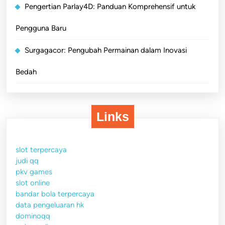
Pengertian Parlay4D: Panduan Komprehensif untuk
Pengguna Baru
Surgagacor: Pengubah Permainan dalam Inovasi
Bedah
Links
slot terpercaya
judi qq
pkv games
slot online
bandar bola terpercaya
data pengeluaran hk
dominoqq