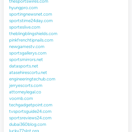
thesportswires.com
hyungpro.com
sportingnewsnet.com
sportstime24day.com
sporteslive.com
theblingblingshields.com
pinkfrenchtipnails.com
newgamestv.com
sportsgallerys.com
sportsmirrors.net
datasports.net
atasehirescortu.net
engineeringtechub.com
jerryescorts.com
attorneylegal.co
voomb.com
techgadgetpoint.com
tvsportsguide24.com
sportsreviews24.com
dubai360blog.com
lucky77slot.org