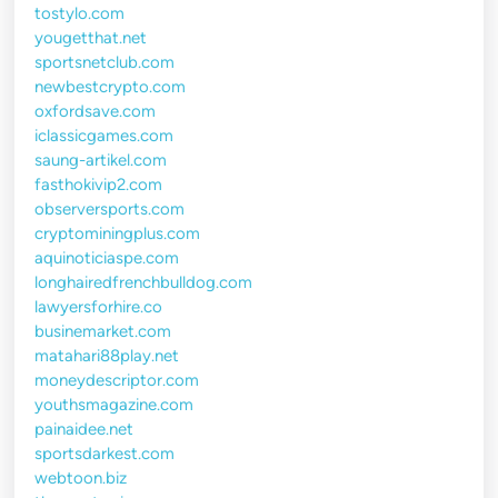
tostylo.com
yougetthat.net
sportsnetclub.com
newbestcrypto.com
oxfordsave.com
iclassicgames.com
saung-artikel.com
fasthokivip2.com
observersports.com
cryptominingplus.com
aquinoticiaspe.com
longhairedfrenchbulldog.com
lawyersforhire.co
businemarket.com
matahari88play.net
moneydescriptor.com
youthsmagazine.com
painaidee.net
sportsdarkest.com
webtoon.biz