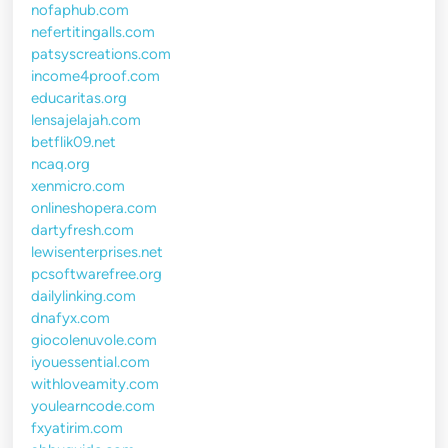
nofaphub.com
nefertitingalls.com
patsyscreations.com
income4proof.com
educaritas.org
lensajelajah.com
betflik09.net
ncaq.org
xenmicro.com
onlineshopera.com
dartyfresh.com
lewisenterprises.net
pcsoftwarefree.org
dailylinking.com
dnafyx.com
giocolenuvole.com
iyouessential.com
withloveamity.com
youlearncode.com
fxyatirim.com