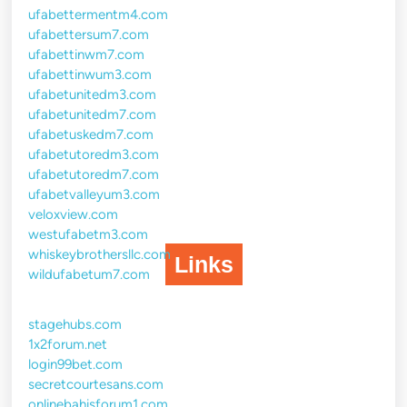
ufabettermentm4.com
ufabettersum7.com
ufabettinwm7.com
ufabettinwum3.com
ufabetunitedm3.com
ufabetunitedm7.com
ufabetuskedm7.com
ufabetutoredm3.com
ufabetutoredm7.com
ufabetvalleyum3.com
veloxview.com
westufabetm3.com
whiskeybrothersllc.com
Links
wildufabetum7.com
stagehubs.com
1x2forum.net
login99bet.com
secretcourtesans.com
onlinebahisforum1.com