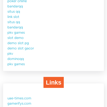
poker online
bandarqq
situs qq
link slot
situs qq
bandarqq
pkv games
slot demo
demo slot pg
demo slot gacor
pkv
dominoqq
pkv games
Links
uae-times.com
gamerifys.com