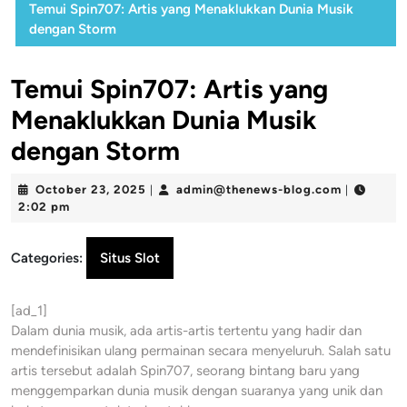
Temui Spin707: Artis yang Menaklukkan Dunia Musik
dengan Storm
Temui Spin707: Artis yang
Menaklukkan Dunia Musik
dengan Storm
October
admin@th
October 23, 2025
admin@thenews-blog.com
|
|
23,
blog.com
2:02 pm
2025
Categories:
Situs Slot
[ad_1]
Dalam dunia musik, ada artis-artis tertentu yang hadir dan
mendefinisikan ulang permainan secara menyeluruh. Salah satu
artis tersebut adalah Spin707, seorang bintang baru yang
menggemparkan dunia musik dengan suaranya yang unik dan