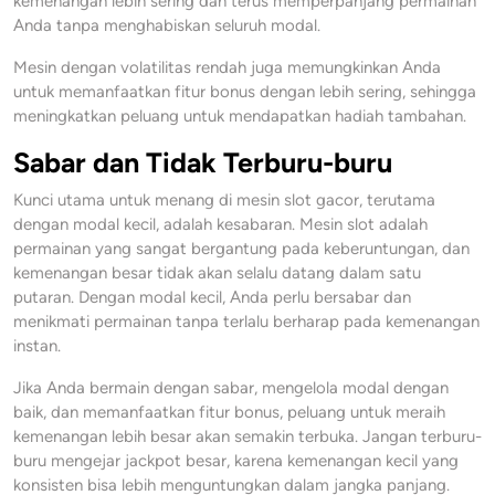
kemenangan lebih sering dan terus memperpanjang permainan
Anda tanpa menghabiskan seluruh modal.
Mesin dengan volatilitas rendah juga memungkinkan Anda
untuk memanfaatkan fitur bonus dengan lebih sering, sehingga
meningkatkan peluang untuk mendapatkan hadiah tambahan.
Sabar dan Tidak Terburu-buru
Kunci utama untuk menang di mesin slot gacor, terutama
dengan modal kecil, adalah kesabaran. Mesin slot adalah
permainan yang sangat bergantung pada keberuntungan, dan
kemenangan besar tidak akan selalu datang dalam satu
putaran. Dengan modal kecil, Anda perlu bersabar dan
menikmati permainan tanpa terlalu berharap pada kemenangan
instan.
Jika Anda bermain dengan sabar, mengelola modal dengan
baik, dan memanfaatkan fitur bonus, peluang untuk meraih
kemenangan lebih besar akan semakin terbuka. Jangan terburu-
buru mengejar jackpot besar, karena kemenangan kecil yang
konsisten bisa lebih menguntungkan dalam jangka panjang.