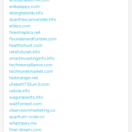
anikalappy.com
dininghelsinki.info
duanfrescariverside.info
etilerx.com
finestreplica.net
flounderandfumble.com
healthohunt.com
retefuturah.info
smartinvestinginfo.info
technewsalliance.com
technonetmarket.com
tedstanger.net
ufabett732um3.com
uskola.info
wagonpaints.info
waitfornext.com
clearvisionmarketing.co
quantum-code.co
whatnews.me
final-dream.com