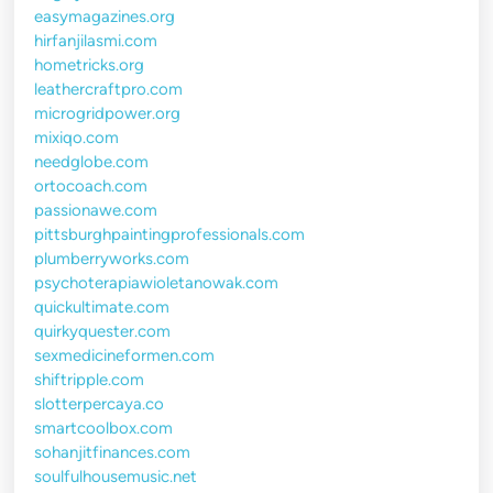
easymagazines.org
hirfanjilasmi.com
hometricks.org
leathercraftpro.com
microgridpower.org
mixiqo.com
needglobe.com
ortocoach.com
passionawe.com
pittsburghpaintingprofessionals.com
plumberryworks.com
psychoterapiawioletanowak.com
quickultimate.com
quirkyquester.com
sexmedicineformen.com
shiftripple.com
slotterpercaya.co
smartcoolbox.com
sohanjitfinances.com
soulfulhousemusic.net