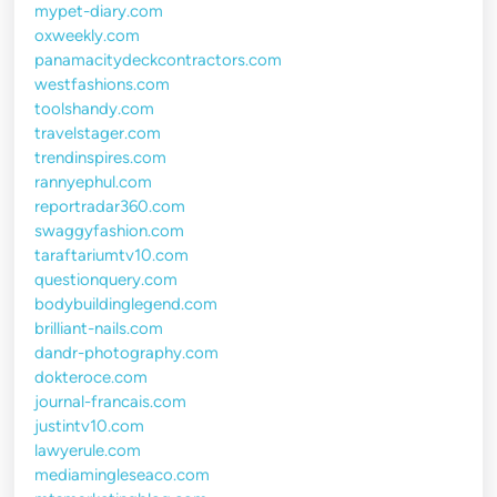
mypet-diary.com
oxweekly.com
panamacitydeckcontractors.com
westfashions.com
toolshandy.com
travelstager.com
trendinspires.com
rannyephul.com
reportradar360.com
swaggyfashion.com
taraftariumtv10.com
questionquery.com
bodybuildinglegend.com
brilliant-nails.com
dandr-photography.com
dokteroce.com
journal-francais.com
justintv10.com
lawyerule.com
mediamingleseaco.com