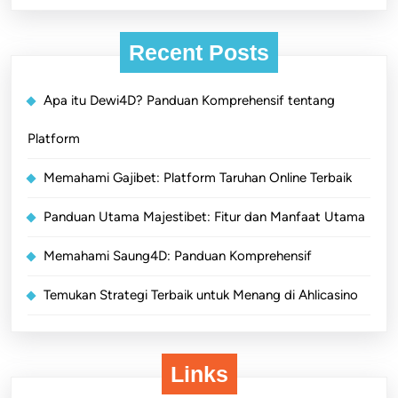
Recent Posts
Apa itu Dewi4D? Panduan Komprehensif tentang
Platform
Memahami Gajibet: Platform Taruhan Online Terbaik
Panduan Utama Majestibet: Fitur dan Manfaat Utama
Memahami Saung4D: Panduan Komprehensif
Temukan Strategi Terbaik untuk Menang di Ahlicasino
Links