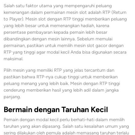
Salah satu faktor utama yang mempengaruhi peluang
kemenangan dalam permainan mesin slot adalah RTP (Return
to Player). Mesin slot dengan RTP tinggi memberikan peluang
yang lebih besar untuk memenangkan hadiah, karena
persentase pembayaran kepada pemain lebih besar
dibandingkan dengan mesin lainnya. Sebelum memulai
permainan, pastikan untuk memilih mesin slot gacor dengan
RTP yang tinggi agar modal kecil Anda bisa digunakan secara
maksimal.
Pilih mesin yang memiliki RTP yang jelas tercantum dan
pastikan bahwa RTP-nya cukup tinggi untuk memberikan
peluang menang yang lebih baik. Mesin dengan RTP tinggi
cenderung memberikan hasil yang lebih adil dalam jangka
panjang.
Bermain dengan Taruhan Kecil
Pemain dengan modal kecil perlu berhati-hati dalam memilih
taruhan yang akan dipasang. Salah satu kesalahan umum yang
sering dilakukan oleh pemula adalah memasang taruhan terlalu