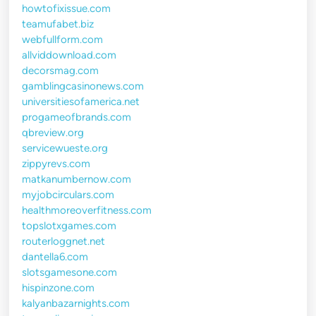
howtofixissue.com
teamufabet.biz
webfullform.com
allviddownload.com
decorsmag.com
gamblingcasinonews.com
universitiesofamerica.net
progameofbrands.com
qbreview.org
servicewueste.org
zippyrevs.com
matkanumbernow.com
myjobcirculars.com
healthmoreoverfitness.com
topslotxgames.com
routerloggnet.net
dantella6.com
slotsgamesone.com
hispinzone.com
kalyanbazarnights.com