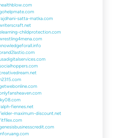
healthblow.com
gohelpmate.com
rajdhani-satta-matka.com
writerscraft.net
elearning-childprotection.com
wrestling4mena.com
knowledgeforall.info
brand2lastio.com
usadigitalservices.com
socialhoppers.com
creativedream.net
n2315.com
getwebonline.com
onlyfansheaven.com
lky08.com
ralph-fiennes.net
fielder-maximum-discount.net
fitfllex.com
genesisbusinesscredit.com
inforuang.com