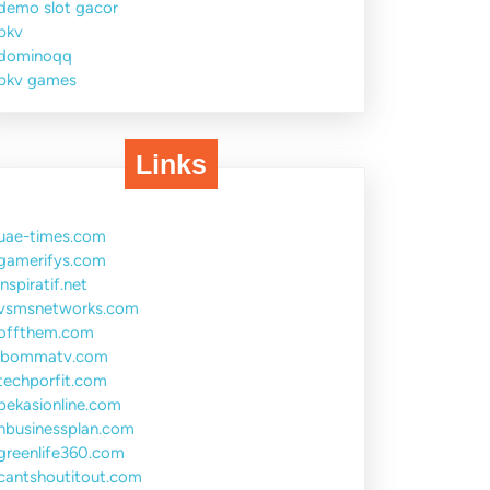
demo slot gacor
pkv
dominoqq
pkv games
Links
uae-times.com
gamerifys.com
inspiratif.net
vsmsnetworks.com
offthem.com
ibommatv.com
techporfit.com
bekasionline.com
nbusinessplan.com
greenlife360.com
cantshoutitout.com