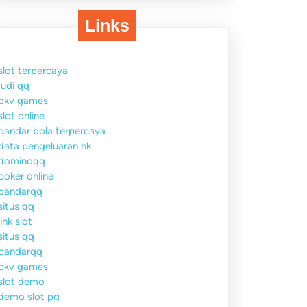
Links
slot terpercaya
judi qq
pkv games
slot online
bandar bola terpercaya
data pengeluaran hk
dominoqq
poker online
bandarqq
situs qq
link slot
situs qq
bandarqq
pkv games
slot demo
demo slot pg