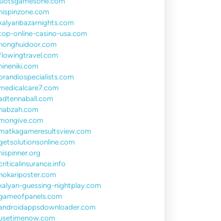
slotsgamesone.com
hispinzone.com
kalyanbazarnights.com
top-online-casino-usa.com
honghuidoor.com
flowingtravel.com
nineniki.com
brandiospecialists.com
medicalcare7.com
adtennaball.com
nabzah.com
mongive.com
matkagameresultsview.com
getsolutionsonline.com
hispinner.org
criticalinsurance.info
nokariposter.com
kalyan-guessing-nightplay.com
gameofpanels.com
androidappsdownloader.com
usetimenow.com