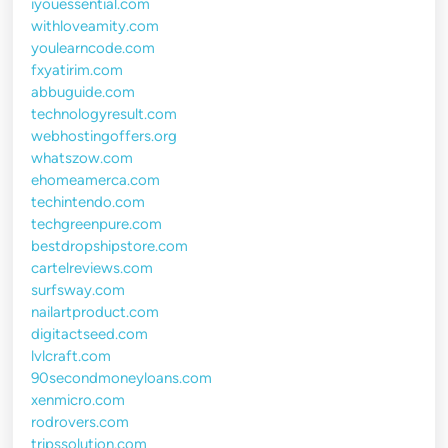
iyouessential.com
withloveamity.com
youlearncode.com
fxyatirim.com
abbuguide.com
technologyresult.com
webhostingoffers.org
whatszow.com
ehomeamerca.com
techintendo.com
techgreenpure.com
bestdropshipstore.com
cartelreviews.com
surfsway.com
nailartproduct.com
digitactseed.com
lvlcraft.com
90secondmoneyloans.com
xenmicro.com
rodrovers.com
tripssolution.com