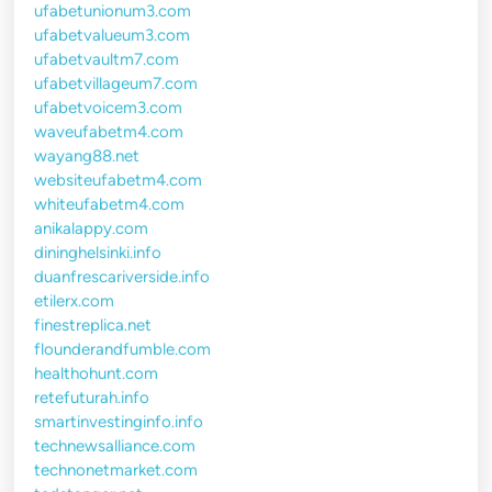
ufabetunionum3.com
ufabetvalueum3.com
ufabetvaultm7.com
ufabetvillageum7.com
ufabetvoicem3.com
waveufabetm4.com
wayang88.net
websiteufabetm4.com
whiteufabetm4.com
anikalappy.com
dininghelsinki.info
duanfrescariverside.info
etilerx.com
finestreplica.net
flounderandfumble.com
healthohunt.com
retefuturah.info
smartinvestinginfo.info
technewsalliance.com
technonetmarket.com