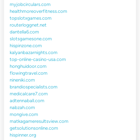
myjobcirculars.com
healthmoreoverfitness.com
topslotxgames.com
routerloggnet.net
dantella6.com
slotsgamesone.com
hispinzone.com
kalyanbazarnights.com
top-online-casino-usa.com
honghuidoor.com
flowingtravel.com
nineniki.com
brandiospecialists.com
medicalcare7.com
adtennaball.com
nabzah.com
mongive.com
matkagameresultsview.com
getsolutionsonline.com
hispinner.org