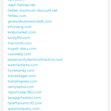
ralph-fiennes.net
fielder-maximum-discount.net
fitfllex.com
genesisbusinesscredit.com
inforuang.com
kindsmarket.com
luvelylife.com
macramb.com
mypet-diary.com
oxweekly.com
panamacitydeckcontractors.com
westfashions.com
toolshandy.com
travelstager.com
trendinspires.com
rannyephul.com
reportradar360.com
swaggyfashion.com
taraftariumtv10.com
questionquery.com