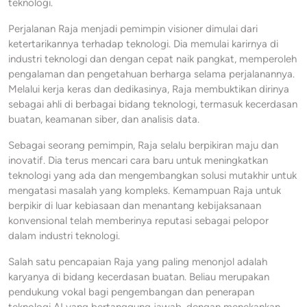
teknologi.
Perjalanan Raja menjadi pemimpin visioner dimulai dari
ketertarikannya terhadap teknologi. Dia memulai karirnya di
industri teknologi dan dengan cepat naik pangkat, memperoleh
pengalaman dan pengetahuan berharga selama perjalanannya.
Melalui kerja keras dan dedikasinya, Raja membuktikan dirinya
sebagai ahli di berbagai bidang teknologi, termasuk kecerdasan
buatan, keamanan siber, dan analisis data.
Sebagai seorang pemimpin, Raja selalu berpikiran maju dan
inovatif. Dia terus mencari cara baru untuk meningkatkan
teknologi yang ada dan mengembangkan solusi mutakhir untuk
mengatasi masalah yang kompleks. Kemampuan Raja untuk
berpikir di luar kebiasaan dan menantang kebijaksanaan
konvensional telah memberinya reputasi sebagai pelopor
dalam industri teknologi.
Salah satu pencapaian Raja yang paling menonjol adalah
karyanya di bidang kecerdasan buatan. Beliau merupakan
pendukung vokal bagi pengembangan dan penerapan