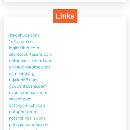
Links
stagehubs.com
1x2forum.net
login99bet.com
secretcourtesans.com
onlinebahisforum1.com
chicagoheadline.com
camming.org
rajalion88.com
goupuntacana.com
riversedgepark.com
zaseez.com
catchycrunch.com
nofaphub.com
nefertitingalls.com
patsyscreations.com