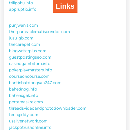
trilipohu.info
Links
appruptio.info
punjwanis.com
the-parcs-clematiscondos.com
jusu-gb.com
thecarepet.com
blogwriterplus.com
guestpostingseo.com
casinogambitpro.info
pokerplaymasters.info
courseoncourse.com
bantinbatdongsan247.com
bahednog.info
bahenxgek.info
pertamaskre.com
threadsvideoandphotodownloader.com
techgiddy.com
usalivenetwork.com
jackpotrushonline.info