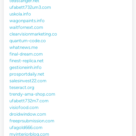
tedstanger.net
ufabett732um3.com
uskola.info
wagonpaints.info
waitfornext.com
clearvisionmarketing.co
quantum-code.co
whatnews.me
final-dream.com
finest-replica.net
gestioneinh.info
prosportdaily.net
salesinvest22.com
teseract.org
trendy-ama-shop.com
ufabett732m7.com
visiofood.com
droidwindow.com
freeprsubmission.com
ufagold666.com
myinteriorblog.com