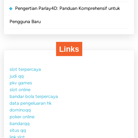
Pengertian Parlay4D: Panduan Komprehensif untuk
Pengguna Baru
Links
slot terpercaya
judi qq
pkv games
slot online
bandar bola terpercaya
data pengeluaran hk
dominoqq
poker online
bandarqq
situs qq
link slot