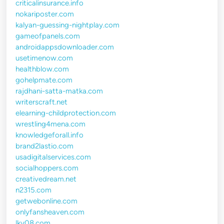
criticalinsurance.info
nokariposter.com
kalyan-guessing-nightplay.com
gameofpanels.com
androidappsdownloader.com
usetimenow.com
healthblow.com
gohelpmate.com
rajdhani-satta-matka.com
writerscraft.net
elearning-childprotection.com
wrestling4mena.com
knowledgeforall.info
brand2lastio.com
usadigitalservices.com
socialhoppers.com
creativedream.net
n2315.com
getwebonline.com
onlyfansheaven.com
lky08.com