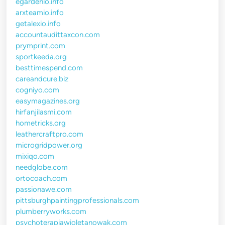
egardenio.info
arxteamio.info
getalexio.info
accountaudittaxcon.com
prymprint.com
sportkeeda.org
besttimespend.com
careandcure.biz
cogniyo.com
easymagazines.org
hirfanjilasmi.com
hometricks.org
leathercraftpro.com
microgridpower.org
mixiqo.com
needglobe.com
ortocoach.com
passionawe.com
pittsburghpaintingprofessionals.com
plumberryworks.com
psychoterapiawioletanowak.com