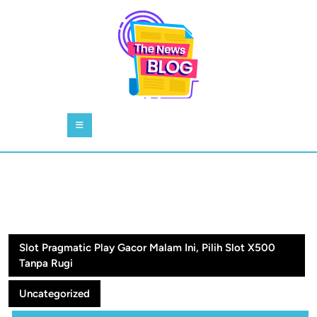
Skip
to
content
Skip
to
content
Open
Button
Slot Pragmatic Play Gacor Malam Ini, Pilih Slot X500
Tanpa Rugi
Uncategorized