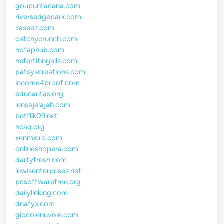
goupuntacana.com
riversedgepark.com
zaseez.com
catchycrunch.com
nofaphub.com
nefertitingalls.com
patsyscreations.com
income4proof.com
educaritas.org
lensajelajah.com
betflik09.net
ncaq.org
xenmicro.com
onlineshopera.com
dartyfresh.com
lewisenterprises.net
pcsoftwarefree.org
dailylinking.com
dnafyx.com
giocolenuvole.com