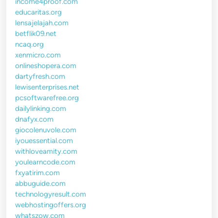
income4proof.com
educaritas.org
lensajelajah.com
betflik09.net
ncaq.org
xenmicro.com
onlineshopera.com
dartyfresh.com
lewisenterprises.net
pcsoftwarefree.org
dailylinking.com
dnafyx.com
giocolenuvole.com
iyouessential.com
withloveamity.com
youlearncode.com
fxyatirim.com
abbuguide.com
technologyresult.com
webhostingoffers.org
whatszow.com