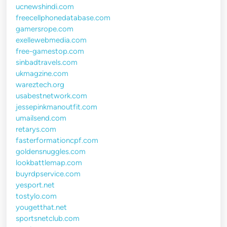
ucnewshindi.com
freecellphonedatabase.com
gamersrope.com
exellewebmedia.com
free-gamestop.com
sinbadtravels.com
ukmagzine.com
wareztech.org
usabestnetwork.com
jessepinkmanoutfit.com
umailsend.com
retarys.com
fasterformationcpf.com
goldensnuggles.com
lookbattlemap.com
buyrdpservice.com
yesport.net
tostylo.com
yougetthat.net
sportsnetclub.com