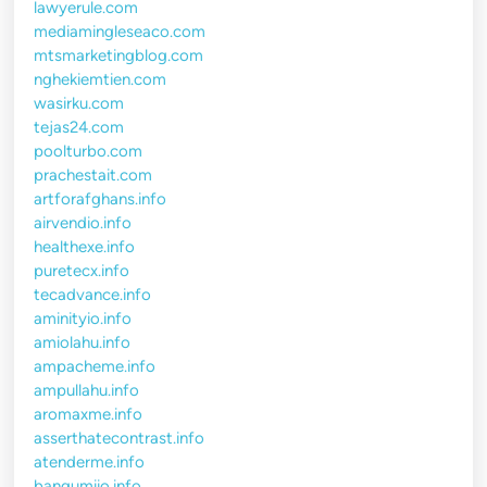
lawyerule.com
mediamingleseaco.com
mtsmarketingblog.com
nghekiemtien.com
wasirku.com
tejas24.com
poolturbo.com
prachestait.com
artforafghans.info
airvendio.info
healthexe.info
puretecx.info
tecadvance.info
aminityio.info
amiolahu.info
ampacheme.info
ampullahu.info
aromaxme.info
asserthatecontrast.info
atenderme.info
bangumiio.info