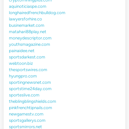
aquinoticiaspe.com
longhairedfrenchbulldog.com
lawyersforhire.co
businemarket.com
matahari88play.net
moneydescriptor.com
youthsmagazine.com
painaidee.net
sportsdarkest.com
webtoon.biz
thesportswires.com
hyungpro.com
sportingnewsnet.com
sportstime24day.com
sporteslive.com
theblingblingshields.com
pinkfrenchtipnails.com
newgamestv.com
sportsgallerys.com
sportsmirrors.net