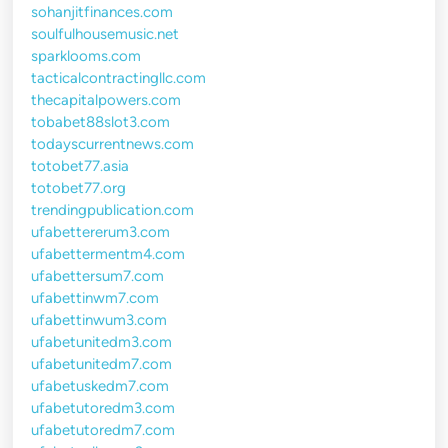
sohanjitfinances.com
soulfulhousemusic.net
sparklooms.com
tacticalcontractingllc.com
thecapitalpowers.com
tobabet88slot3.com
todayscurrentnews.com
totobet77.asia
totobet77.org
trendingpublication.com
ufabettererum3.com
ufabettermentm4.com
ufabettersum7.com
ufabettinwm7.com
ufabettinwum3.com
ufabetunitedm3.com
ufabetunitedm7.com
ufabetuskedm7.com
ufabetutoredm3.com
ufabetutoredm7.com