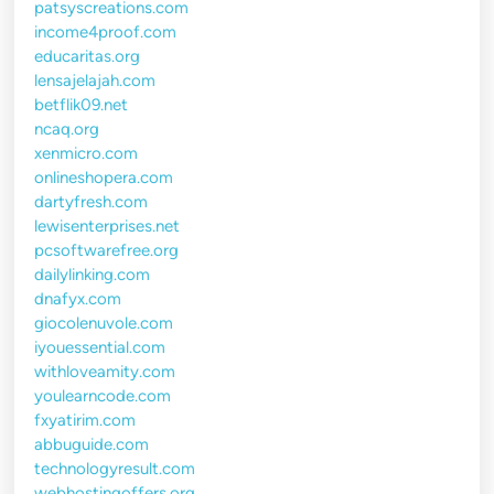
patsyscreations.com
income4proof.com
educaritas.org
lensajelajah.com
betflik09.net
ncaq.org
xenmicro.com
onlineshopera.com
dartyfresh.com
lewisenterprises.net
pcsoftwarefree.org
dailylinking.com
dnafyx.com
giocolenuvole.com
iyouessential.com
withloveamity.com
youlearncode.com
fxyatirim.com
abbuguide.com
technologyresult.com
webhostingoffers.org