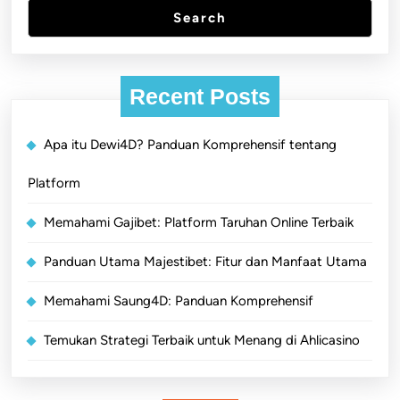
Search
Recent Posts
Apa itu Dewi4D? Panduan Komprehensif tentang
Platform
Memahami Gajibet: Platform Taruhan Online Terbaik
Panduan Utama Majestibet: Fitur dan Manfaat Utama
Memahami Saung4D: Panduan Komprehensif
Temukan Strategi Terbaik untuk Menang di Ahlicasino