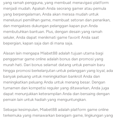
yang ramah pengguna, yang membuat menavigasi platform
menjadi mudah. Apakah Anda seorang gamer atau pemula
yang berpengalaman, Anda akan merasa mudah untuk
menelusuri pemilihan game, membuat setoran dan penarikan,
dan mengakses dukungan pelanggan kapan pun Anda
membutuhkan bantuan. Plus, dengan desain yang ramah
seluler, Anda dapat menikmati game favorit Anda saat
bepergian, kapan saja dan di mana saja.
Alasan lain mengapa Miabet88 adalah tujuan utama bagi
penggemar game online adalah bonus dan promosi yang
murah hati. Dari bonus selamat datang untuk pemain baru
hingga promosi berkelanjutan untuk pelanggan yang loyal, ada
banyak peluang untuk meningkatkan bankroll Anda dan
meningkatkan peluang Anda untuk menang besar. Dengan
turnamen dan kompetisi reguler yang ditawarkan, Anda juga
dapat menunjukkan keterampilan Anda dan bersaing dengan
pemain lain untuk hadiah yang menguntungkan.
Sebagai kesimpulan, Miabet88 adalah platform game online
terkemuka yang menawarkan beragam game, lingkungan yang