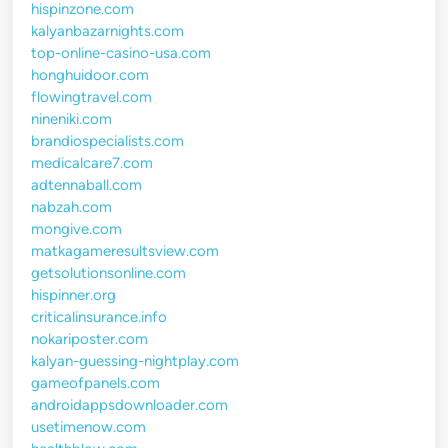
hispinzone.com
kalyanbazarnights.com
top-online-casino-usa.com
honghuidoor.com
flowingtravel.com
nineniki.com
brandiospecialists.com
medicalcare7.com
adtennaball.com
nabzah.com
mongive.com
matkagameresultsview.com
getsolutionsonline.com
hispinner.org
criticalinsurance.info
nokariposter.com
kalyan-guessing-nightplay.com
gameofpanels.com
androidappsdownloader.com
usetimenow.com