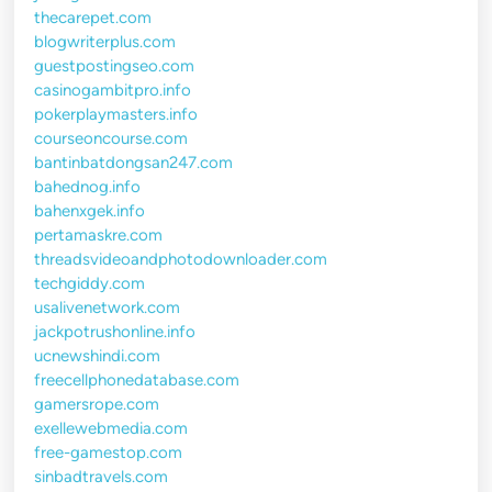
thecarepet.com
blogwriterplus.com
guestpostingseo.com
casinogambitpro.info
pokerplaymasters.info
courseoncourse.com
bantinbatdongsan247.com
bahednog.info
bahenxgek.info
pertamaskre.com
threadsvideoandphotodownloader.com
techgiddy.com
usalivenetwork.com
jackpotrushonline.info
ucnewshindi.com
freecellphonedatabase.com
gamersrope.com
exellewebmedia.com
free-gamestop.com
sinbadtravels.com