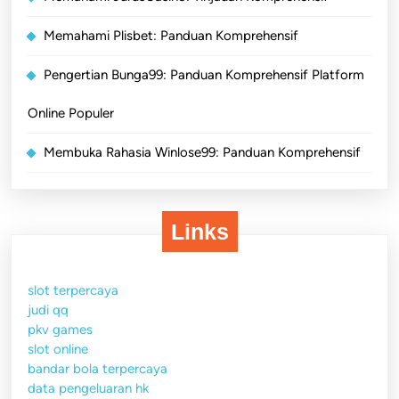
Memahami Plisbet: Panduan Komprehensif
Pengertian Bunga99: Panduan Komprehensif Platform
Online Populer
Membuka Rahasia Winlose99: Panduan Komprehensif
Links
slot terpercaya
judi qq
pkv games
slot online
bandar bola terpercaya
data pengeluaran hk