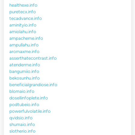
healthexe.info
puretecx.info
tecadvance.info
aminityio.info
amiolahu.info
ampacheme.info
ampullahu.info
aromaxme.info
asserthatecontrast.info
atenderme.info
bangumiio.info
bekosunhu.info
beneficialgrandiose.info
blomaio.info
dosellinfoplete.info
podtubeio.info
powerfulvolatile.info
qvidsio.info
shumaio.info
slotherio.info