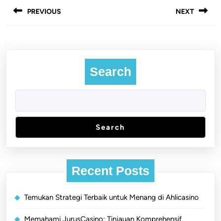
Post
PREVIOUS
NEXT
navigation
Previous
Next
post:
post:
Search
Search
Recent Posts
Temukan Strategi Terbaik untuk Menang di Ahlicasino
Memahami JurusCasino: Tinjauan Komprehensif