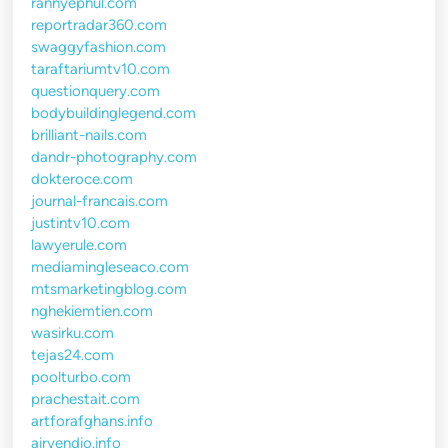
rannyephul.com
reportradar360.com
swaggyfashion.com
taraftariumtv10.com
questionquery.com
bodybuildinglegend.com
brilliant-nails.com
dandr-photography.com
dokteroce.com
journal-francais.com
justintv10.com
lawyerule.com
mediamingleseaco.com
mtsmarketingblog.com
nghekiemtien.com
wasirku.com
tejas24.com
poolturbo.com
prachestait.com
artforafghans.info
airvendio.info