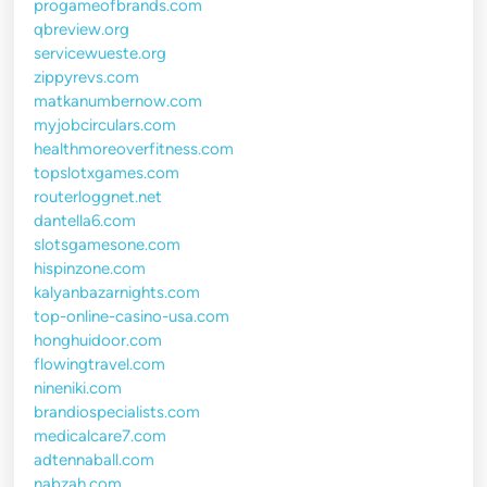
progameofbrands.com
qbreview.org
servicewueste.org
zippyrevs.com
matkanumbernow.com
myjobcirculars.com
healthmoreoverfitness.com
topslotxgames.com
routerloggnet.net
dantella6.com
slotsgamesone.com
hispinzone.com
kalyanbazarnights.com
top-online-casino-usa.com
honghuidoor.com
flowingtravel.com
nineniki.com
brandiospecialists.com
medicalcare7.com
adtennaball.com
nabzah.com