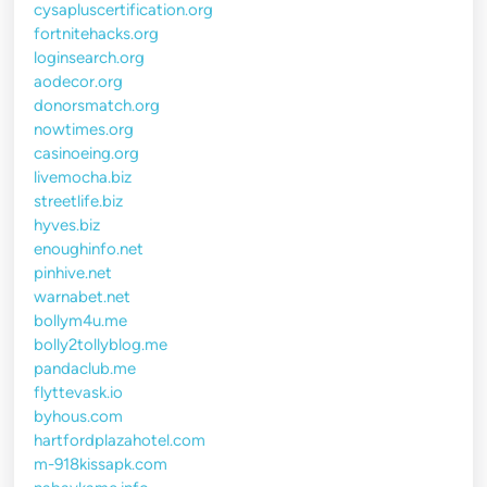
cysapluscertification.org
fortnitehacks.org
loginsearch.org
aodecor.org
donorsmatch.org
nowtimes.org
casinoeing.org
livemocha.biz
streetlife.biz
hyves.biz
enoughinfo.net
pinhive.net
warnabet.net
bollym4u.me
bolly2tollyblog.me
pandaclub.me
flyttevask.io
byhous.com
hartfordplazahotel.com
m-918kissapk.com