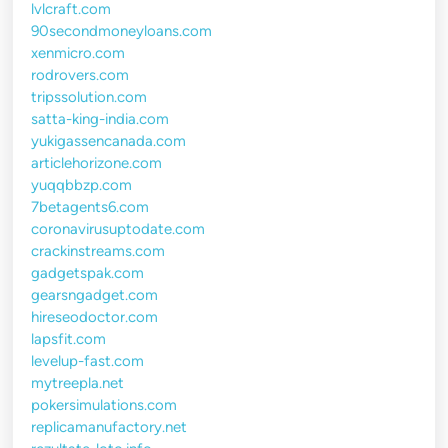
lvlcraft.com
90secondmoneyloans.com
xenmicro.com
rodrovers.com
tripssolution.com
satta-king-india.com
yukigassencanada.com
articlehorizone.com
yuqqbbzp.com
7betagents6.com
coronavirusuptodate.com
crackinstreams.com
gadgetspak.com
gearsngadget.com
hireseodoctor.com
lapsfit.com
levelup-fast.com
mytreepla.net
pokersimulations.com
replicamanufactory.net