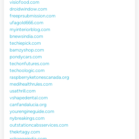
visiofood.com
droidwindow.com
freeprsubmission.com
ufagold666.com
myinteriorblog.com
bnewsindia.com
techiepick.com
bamzyshop.com
pondycars.com
techonfutures.com
techoologic.com
raspberryketonescanada.org
medihealthrules.com
usathrill.com
vshapedental.com
canfandalucia.org
yourengineguide.com
nybreakings.com
outstationcabsservices.com
thekrtagy.com
xchangeindia.com