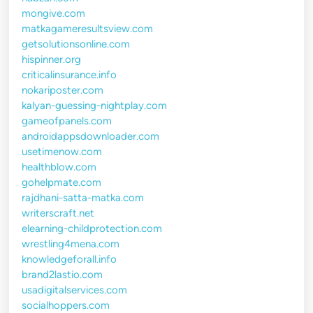
mongive.com
matkagameresultsview.com
getsolutionsonline.com
hispinner.org
criticalinsurance.info
nokariposter.com
kalyan-guessing-nightplay.com
gameofpanels.com
androidappsdownloader.com
usetimenow.com
healthblow.com
gohelpmate.com
rajdhani-satta-matka.com
writerscraft.net
elearning-childprotection.com
wrestling4mena.com
knowledgeforall.info
brand2lastio.com
usadigitalservices.com
socialhoppers.com