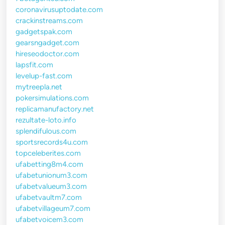
coronavirusuptodate.com
crackinstreams.com
gadgetspak.com
gearsngadget.com
hireseodoctor.com
lapsfit.com
levelup-fast.com
mytreepla.net
pokersimulations.com
replicamanufactory.net
rezultate-loto.info
splendifulous.com
sportsrecords4u.com
topceleberites.com
ufabetting8m4.com
ufabetunionum3.com
ufabetvalueum3.com
ufabetvaultm7.com
ufabetvillageum7.com
ufabetvoicem3.com