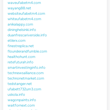
waveufabetm4.com
wayang88.net
websiteufabetm4.com
whiteufabetm4.com
anikalappy.com
dininghelsinki.info
duanfrescariverside.info
etilerx.com
finestreplica.net
flounderandfumble.com
healthohunt.com
retefuturah.info
smartinvestinginfo.info
technewsalliance.com
technonetmarket.com
tedstanger.net
ufabett732um3.com
uskola.info
wagonpaints.info
waitfornext.com