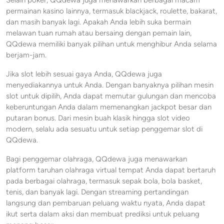
Selain poker, QQdewa juga menawarkan berbagai macam
permainan kasino lainnya, termasuk blackjack, roulette, bakarat,
dan masih banyak lagi. Apakah Anda lebih suka bermain
melawan tuan rumah atau bersaing dengan pemain lain,
QQdewa memiliki banyak pilihan untuk menghibur Anda selama
berjam-jam.
Jika slot lebih sesuai gaya Anda, QQdewa juga
menyediakannya untuk Anda. Dengan banyaknya pilihan mesin
slot untuk dipilih, Anda dapat memutar gulungan dan mencoba
keberuntungan Anda dalam memenangkan jackpot besar dan
putaran bonus. Dari mesin buah klasik hingga slot video
modern, selalu ada sesuatu untuk setiap penggemar slot di
QQdewa.
Bagi penggemar olahraga, QQdewa juga menawarkan
platform taruhan olahraga virtual tempat Anda dapat bertaruh
pada berbagai olahraga, termasuk sepak bola, bola basket,
tenis, dan banyak lagi. Dengan streaming pertandingan
langsung dan pembaruan peluang waktu nyata, Anda dapat
ikut serta dalam aksi dan membuat prediksi untuk peluang