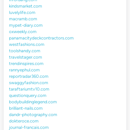
kindsmarket.com
luvelylife.com
macramb.com
mypet-diary.com
oxweekly.com
panamacitydeckcontractors.com
westfashions.com
toolshandy.com
travelstager.com
trendinspires.com
rannyephul.com
reportradar360.com
swaggyfashion.com
taraftariumtv10.com
questionquery.com
bodybuildinglegend.com
brilliant-nails.com
dandr-photography.com
dokteroce.com
journal-francais.com