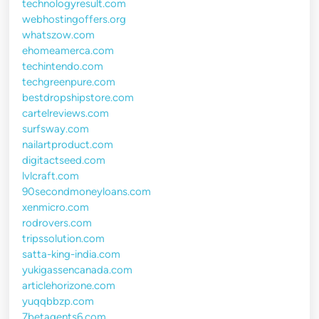
technologyresult.com
webhostingoffers.org
whatszow.com
ehomeamerca.com
techintendo.com
techgreenpure.com
bestdropshipstore.com
cartelreviews.com
surfsway.com
nailartproduct.com
digitactseed.com
lvlcraft.com
90secondmoneyloans.com
xenmicro.com
rodrovers.com
tripssolution.com
satta-king-india.com
yukigassencanada.com
articlehorizone.com
yuqqbbzp.com
7betagents6.com