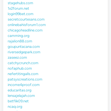
stagehubs.com
1x2forum.net
login99bet.com
secretcourtesans.com
onlinebahisforum1.com
chicagoheadline.com
camming.org
rajalion88.com
goupuntacana.com
riversedgepark.com
zaseez.com
catchycrunch.com
nofaphub.com
nefertitingalls.com
patsyscreations.com
income4proof.com
educaritas.org
lensajelajah.com
betflik09.net
ncaq.org