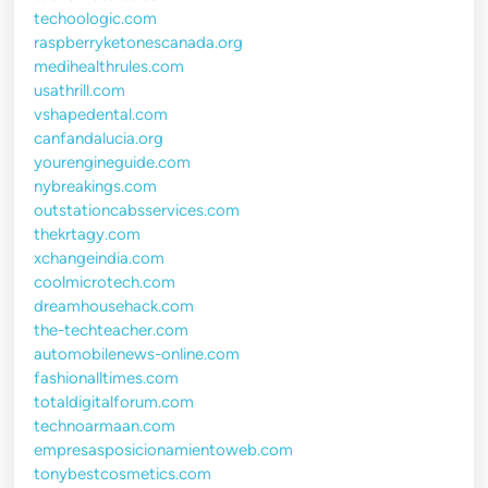
techoologic.com
raspberryketonescanada.org
medihealthrules.com
usathrill.com
vshapedental.com
canfandalucia.org
yourengineguide.com
nybreakings.com
outstationcabsservices.com
thekrtagy.com
xchangeindia.com
coolmicrotech.com
dreamhousehack.com
the-techteacher.com
automobilenews-online.com
fashionalltimes.com
totaldigitalforum.com
technoarmaan.com
empresasposicionamientoweb.com
tonybestcosmetics.com