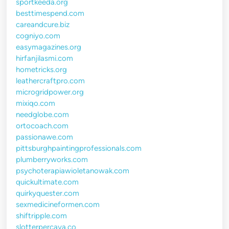
sportkeeda.org
besttimespend.com
careandcure.biz
cogniyo.com
easymagazines.org
hirfanjilasmi.com
hometricks.org
leathercraftpro.com
microgridpower.org
mixiqo.com
needglobe.com
ortocoach.com
passionawe.com
pittsburghpaintingprofessionals.com
plumberryworks.com
psychoterapiawioletanowak.com
quickultimate.com
quirkyquester.com
sexmedicineformen.com
shiftripple.com
slotterpercaya.co