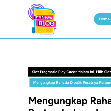
Skip
to
content
Skip
Home
to
content
Slot Pragmatic Play Gacor Malam Ini, Pilih Sl
Mengungkap Rahasia Dibalik Pesatnya Pertu
Mengungkap Rahas