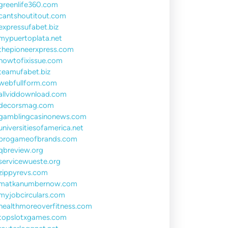
greenlife360.com
cantshoutitout.com
expressufabet.biz
mypuertoplata.net
thepioneerxpress.com
howtofixissue.com
teamufabet.biz
webfullform.com
allviddownload.com
decorsmag.com
gamblingcasinonews.com
universitiesofamerica.net
progameofbrands.com
qbreview.org
servicewueste.org
zippyrevs.com
matkanumbernow.com
myjobcirculars.com
healthmoreoverfitness.com
topslotxgames.com