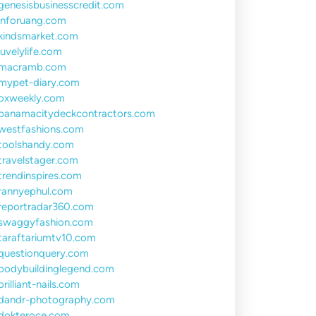
genesisbusinesscredit.com
inforuang.com
kindsmarket.com
luvelylife.com
macramb.com
mypet-diary.com
oxweekly.com
panamacitydeckcontractors.com
westfashions.com
toolshandy.com
travelstager.com
trendinspires.com
rannyephul.com
reportradar360.com
swaggyfashion.com
taraftariumtv10.com
questionquery.com
bodybuildinglegend.com
brilliant-nails.com
dandr-photography.com
dokteroce.com