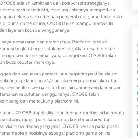
OYO88 adalah kemitraan dan kolaborasi strategisnya.
apa nama besar di industri, memungkinkannya memperluas
 Dengan bekerja sama dengan pengembang game terkemuka,
ya di dunia game online, OYO88 telah mampu memasuki
dan layanan kepada penggunanya.
upaya pemasaran dan promosinya. Platform ini telah
romosi tingkat tinggi untuk meningkatkan kesadaran dan
 hingga pemasaran email yang ditargetkan, OYO88 telah
kan buzz seputar mereknya.
anggan dan kepuasan pemain juga berperan penting dalam
 dukungan pelanggan 24/7 untuk mengatasi masalah atau
ain, memastikan pengalaman bermain game yang lancar dan
tamakan kebutuhan penggunanya, OYO88 telah
rkembang dan mendukung platform ini.
ekspansi OYO88 dapat dikaitkan dengan kombinasi beberapa
an strategis, upaya pemasaran, dan komitmen terhadap
an visi masa depan yang jelas, OYO88 berada pada posisi
memantapkan posisinya sebagai platform game online