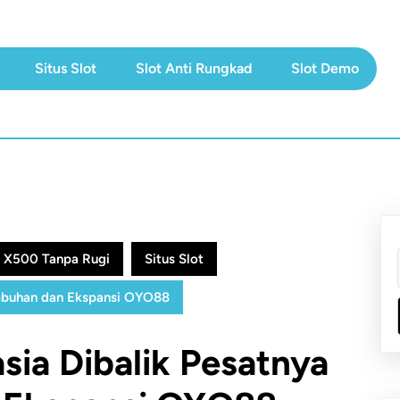
Situs Slot
Slot Anti Rungkad
Slot Demo
ot X500 Tanpa Rugi
Situs Slot
mbuhan dan Ekspansi OYO88
ia Dibalik Pesatnya