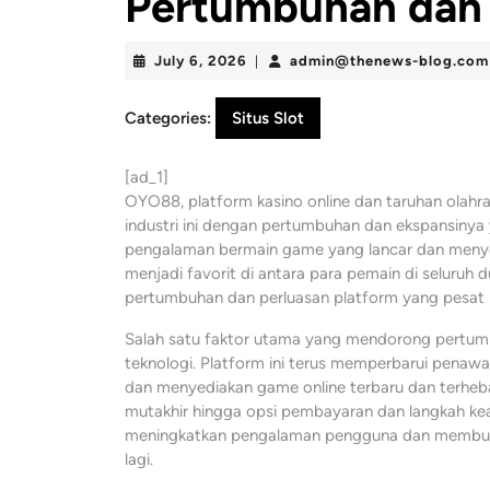
Pertumbuhan dan
July
July 6, 2026
admin@thenews-blog.com
|
6,
2026
Categories:
Situs Slot
[ad_1]
OYO88, platform kasino online dan taruhan olah
industri ini dengan pertumbuhan dan ekspansiny
pengalaman bermain game yang lancar dan men
menjadi favorit di antara para pemain di seluruh
pertumbuhan dan perluasan platform yang pesat i
Salah satu faktor utama yang mendorong pertu
teknologi. Platform ini terus memperbarui penaw
dan menyediakan game online terbaru dan terheba
mutakhir hingga opsi pembayaran dan langkah ke
meningkatkan pengalaman pengguna dan membuat
lagi.