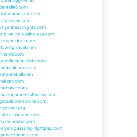
routerloggnet.net
dantella6.com
slotsgamesone.com
hispinzone.com
kalyanbazarnights.com
top-online-casino-usa.com
honghuidoor.com
flowingtravel.com
nineniki.com
brandiospecialists.com
medicalcare7.com
adtennaball.com
nabzah.com
mongive.com
matkagameresultsview.com
getsolutionsonline.com
hispinner.org
criticalinsurance.info
nokariposter.com
kalyan-guessing-nightplay.com
gameofpanels.com