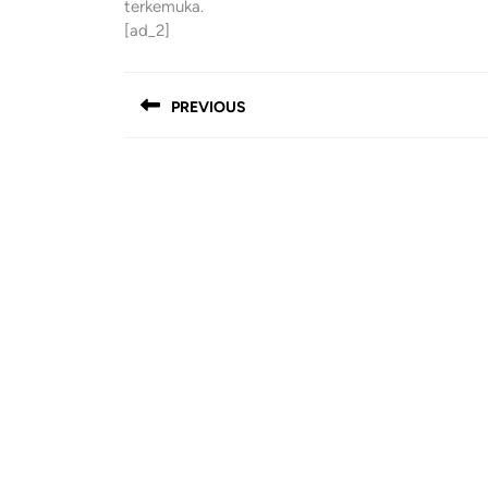
terkemuka.
[ad_2]
Post
PREVIOUS
navigation
Previous
post: