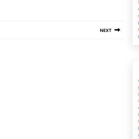
NEXT
Next
post: