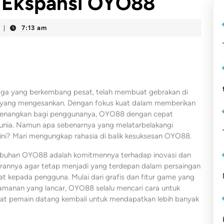
 Ekspansi OYO88
admin@thenews-
7:13 am
|
blog.com
raga yang berkembang pesat, telah membuat gebrakan di
a yang mengesankan. Dengan fokus kuat dalam memberikan
yenangkan bagi penggunanya, OYO88 dengan cepat
 dunia. Namun apa sebenarnya yang melatarbelakangi
ni? Mari mengungkap rahasia di balik kesuksesan OYO88.
mbuhan OYO88 adalah komitmennya terhadap inovasi dan
arannya agar tetap menjadi yang terdepan dalam persaingan
t kepada pengguna. Mulai dari grafis dan fitur game yang
amanan yang lancar, OYO88 selalu mencari cara untuk
 pemain datang kembali untuk mendapatkan lebih banyak