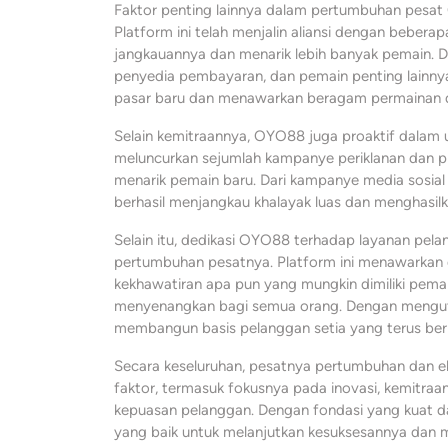
Faktor penting lainnya dalam pertumbuhan pesat 
Platform ini telah menjalin aliansi dengan beber
jangkauannya dan menarik lebih banyak pemain.
penyedia pembayaran, dan pemain penting lainn
pasar baru dan menawarkan beragam permainan 
Selain kemitraannya, OYO88 juga proaktif dalam 
meluncurkan sejumlah kampanye periklanan dan p
menarik pemain baru. Dari kampanye media sosial
berhasil menjangkau khalayak luas dan menghasil
Selain itu, dedikasi OYO88 terhadap layanan pel
pertumbuhan pesatnya. Platform ini menawarkan
kekhawatiran apa pun yang mungkin dimiliki pem
menyenangkan bagi semua orang. Dengan mengu
membangun basis pelanggan setia yang terus be
Secara keseluruhan, pesatnya pertumbuhan dan 
faktor, termasuk fokusnya pada inovasi, kemitra
kepuasan pelanggan. Dengan fondasi yang kuat d
yang baik untuk melanjutkan kesuksesannya dan 