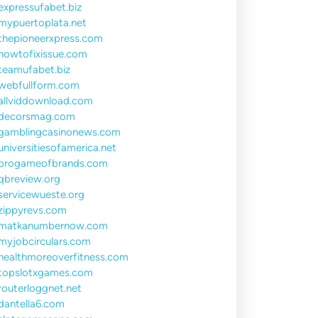
expressufabet.biz
mypuertoplata.net
thepioneerxpress.com
howtofixissue.com
teamufabet.biz
webfullform.com
allviddownload.com
decorsmag.com
gamblingcasinonews.com
universitiesofamerica.net
progameofbrands.com
qbreview.org
servicewueste.org
zippyrevs.com
matkanumbernow.com
myjobcirculars.com
healthmoreoverfitness.com
topslotxgames.com
routerloggnet.net
dantella6.com