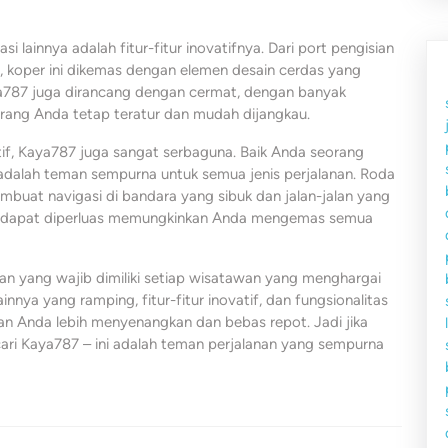
ainnya adalah fitur-fitur inovatifnya. Dari port pengisian
A, koper ini dikemas dengan elemen desain cerdas yang
a787 juga dirancang dengan cermat, dengan banyak
ang Anda tetap teratur dan mudah dijangkau.
tif, Kaya787 juga sangat serbaguna. Baik Anda seorang
i adalah teman sempurna untuk semua jenis perjalanan. Roda
buat navigasi di bandara yang sibuk dan jalan-jalan yang
g dapat diperluas memungkinkan Anda mengemas semua
n yang wajib dimiliki setiap wisatawan yang menghargai
nnya yang ramping, fitur-fitur inovatif, dan fungsionalitas
an Anda lebih menyenangkan dan bebas repot. Jadi jika
ari Kaya787 – ini adalah teman perjalanan yang sempurna