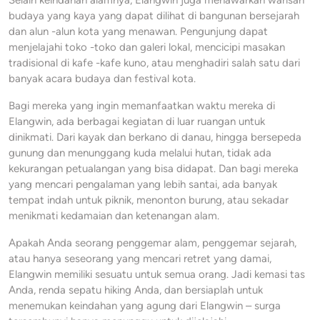
Selain keindahan alamnya, Elangwin juga menawarkan warisan
budaya yang kaya yang dapat dilihat di bangunan bersejarah
dan alun -alun kota yang menawan. Pengunjung dapat
menjelajahi toko -toko dan galeri lokal, mencicipi masakan
tradisional di kafe -kafe kuno, atau menghadiri salah satu dari
banyak acara budaya dan festival kota.
Bagi mereka yang ingin memanfaatkan waktu mereka di
Elangwin, ada berbagai kegiatan di luar ruangan untuk
dinikmati. Dari kayak dan berkano di danau, hingga bersepeda
gunung dan menunggang kuda melalui hutan, tidak ada
kekurangan petualangan yang bisa didapat. Dan bagi mereka
yang mencari pengalaman yang lebih santai, ada banyak
tempat indah untuk piknik, menonton burung, atau sekadar
menikmati kedamaian dan ketenangan alam.
Apakah Anda seorang penggemar alam, penggemar sejarah,
atau hanya seseorang yang mencari retret yang damai,
Elangwin memiliki sesuatu untuk semua orang. Jadi kemasi tas
Anda, renda sepatu hiking Anda, dan bersiaplah untuk
menemukan keindahan yang agung dari Elangwin – surga