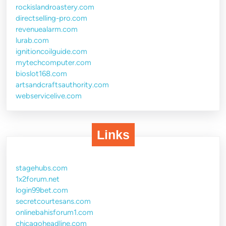
rockislandroastery.com
directselling-pro.com
revenuealarm.com
lurab.com
ignitioncoilguide.com
mytechcomputer.com
bioslot168.com
artsandcraftsauthority.com
webservicelive.com
Links
stagehubs.com
1x2forum.net
login99bet.com
secretcourtesans.com
onlinebahisforum1.com
chicagoheadline.com