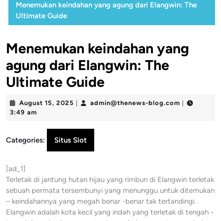
Menemukan keindahan yang agung dari Elangwin: The
Ultimate Guide
Menemukan keindahan yang
agung dari Elangwin: The
Ultimate Guide
August
admin@the
August 15, 2025
admin@thenews-blog.com
|
|
15,
blog.com
3:49 am
2025
Categories:
Situs Slot
[ad_1]
Terletak di jantung hutan hijau yang rimbun di Elangwin terletak
sebuah permata tersembunyi yang menunggu untuk ditemukan
– keindahannya yang megah benar -benar tak tertandingi.
Elangwin adalah kota kecil yang indah yang terletak di tengah -