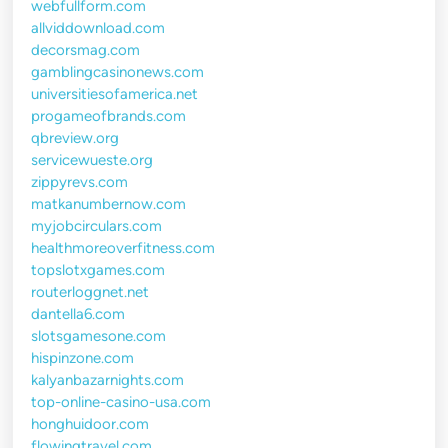
webfullform.com
allviddownload.com
decorsmag.com
gamblingcasinonews.com
universitiesofamerica.net
progameofbrands.com
qbreview.org
servicewueste.org
zippyrevs.com
matkanumbernow.com
myjobcirculars.com
healthmoreoverfitness.com
topslotxgames.com
routerloggnet.net
dantella6.com
slotsgamesone.com
hispinzone.com
kalyanbazarnights.com
top-online-casino-usa.com
honghuidoor.com
flowingtravel.com