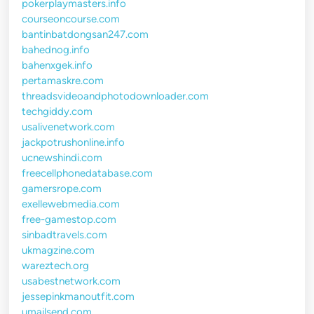
pokerplaymasters.info
courseoncourse.com
bantinbatdongsan247.com
bahednog.info
bahenxgek.info
pertamaskre.com
threadsvideoandphotodownloader.com
techgiddy.com
usalivenetwork.com
jackpotrushonline.info
ucnewshindi.com
freecellphonedatabase.com
gamersrope.com
exellewebmedia.com
free-gamestop.com
sinbadtravels.com
ukmagzine.com
wareztech.org
usabestnetwork.com
jessepinkmanoutfit.com
umailsend.com