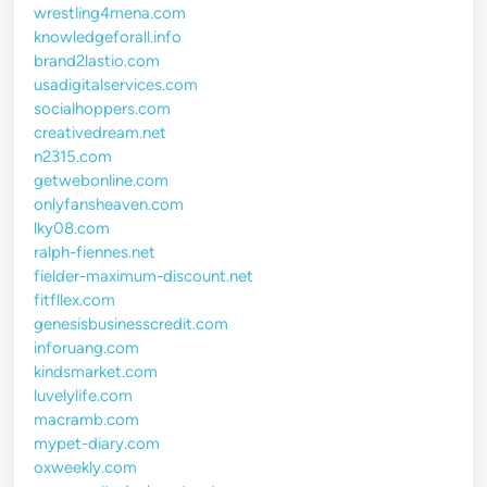
wrestling4mena.com
knowledgeforall.info
brand2lastio.com
usadigitalservices.com
socialhoppers.com
creativedream.net
n2315.com
getwebonline.com
onlyfansheaven.com
lky08.com
ralph-fiennes.net
fielder-maximum-discount.net
fitfllex.com
genesisbusinesscredit.com
inforuang.com
kindsmarket.com
luvelylife.com
macramb.com
mypet-diary.com
oxweekly.com