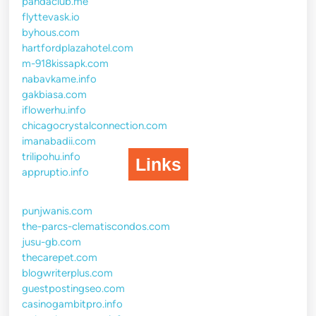
pandaclub.me
flyttevask.io
byhous.com
hartfordplazahotel.com
m-918kissapk.com
nabavkame.info
gakbiasa.com
iflowerhu.info
chicagocrystalconnection.com
imanabadii.com
trilipohu.info
Links
appruptio.info
punjwanis.com
the-parcs-clematiscondos.com
jusu-gb.com
thecarepet.com
blogwriterplus.com
guestpostingseo.com
casinogambitpro.info