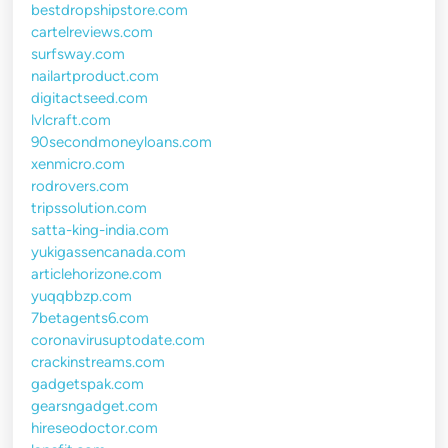
bestdropshipstore.com
cartelreviews.com
surfsway.com
nailartproduct.com
digitactseed.com
lvlcraft.com
90secondmoneyloans.com
xenmicro.com
rodrovers.com
tripssolution.com
satta-king-india.com
yukigassencanada.com
articlehorizone.com
yuqqbbzp.com
7betagents6.com
coronavirusuptodate.com
crackinstreams.com
gadgetspak.com
gearsngadget.com
hireseodoctor.com