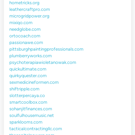
hometricks.org
leathercraftpro.com
microgridpower.org
mixiqo.com
needglobe.com
ortocoach.com
passionawe.com
pittsburghpaintingprofessionals.com
plumberryworks.com
psychoterapiawioletanowak.com
quickultimate.com
quirkyquester.com
sexmedicineformen.com
shiftripple.com
slotterpercaya.co
smartcoolbox.com
sohanjitfinances.com
soulfulhousemusic.net
sparklooms.com
tacticalcontractingllc.com