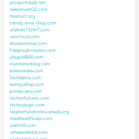
prosportdaily.net
salesinvest22.com
teseract.org
trendy-ama-shop.com
ufabett732m7.com
visiofood.com
droidwindow.com
freeprsubmission.com
ufagold666.com
myinteriorblog.com
bnewsindia.com
techiepick.com
bamzyshop.com
pondycars.com
techonfutures.com
techoologic.com
raspberryketonescanada.org
medihealthrules.com
usathrill.com
vshapedental.com
canfandalucia.org