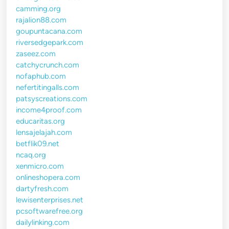
camming.org
rajalion88.com
goupuntacana.com
riversedgepark.com
zaseez.com
catchycrunch.com
nofaphub.com
nefertitingalls.com
patsyscreations.com
income4proof.com
educaritas.org
lensajelajah.com
betflik09.net
ncaq.org
xenmicro.com
onlineshopera.com
dartyfresh.com
lewisenterprises.net
pcsoftwarefree.org
dailylinking.com