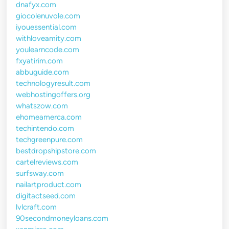
dnafyx.com
giocolenuvole.com
iyouessential.com
withloveamity.com
youlearncode.com
fxyatirim.com
abbuguide.com
technologyresult.com
webhostingoffers.org
whatszow.com
ehomeamerca.com
techintendo.com
techgreenpure.com
bestdropshipstore.com
cartelreviews.com
surfsway.com
nailartproduct.com
digitactseed.com
lvlcraft.com
90secondmoneyloans.com