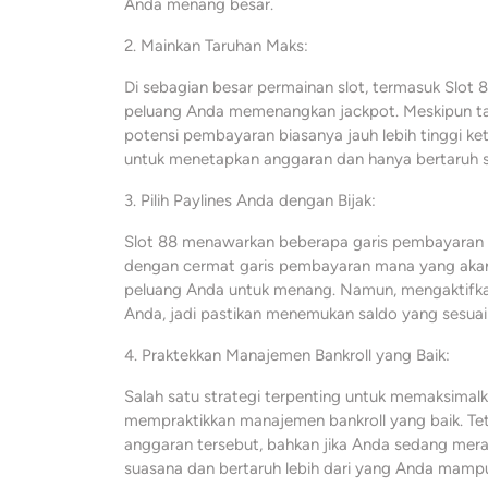
Anda menang besar.
2. Mainkan Taruhan Maks:
Di sebagian besar permainan slot, termasuk Slo
peluang Anda memenangkan jackpot. Meskipun ta
potensi pembayaran biasanya jauh lebih tinggi ke
untuk menetapkan anggaran dan hanya bertaruh
3. Pilih Paylines Anda dengan Bijak:
Slot 88 menawarkan beberapa garis pembayaran u
dengan cermat garis pembayaran mana yang akan 
peluang Anda untuk menang. Namun, mengaktifka
Anda, jadi pastikan menemukan saldo yang sesuai
4. Praktekkan Manajemen Bankroll yang Baik:
Salah satu strategi terpenting untuk memaksima
mempraktikkan manajemen bankroll yang baik. Te
anggaran tersebut, bahkan jika Anda sedang me
suasana dan bertaruh lebih dari yang Anda mampu