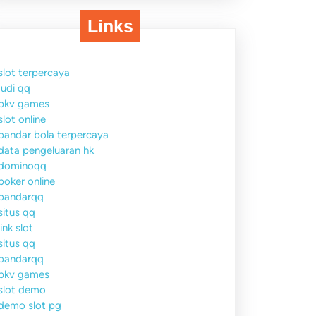
Links
slot terpercaya
judi qq
pkv games
slot online
bandar bola terpercaya
data pengeluaran hk
dominoqq
poker online
bandarqq
situs qq
link slot
situs qq
bandarqq
pkv games
slot demo
demo slot pg