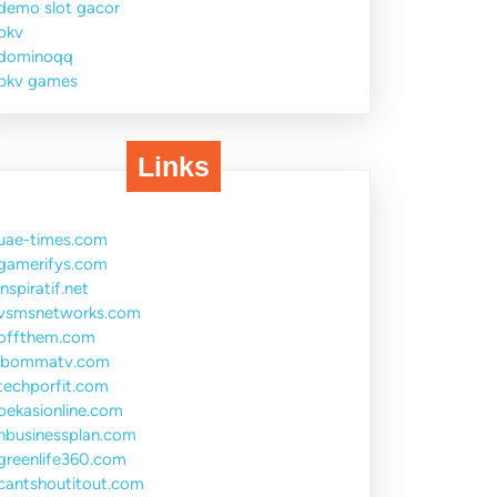
demo slot gacor
pkv
dominoqq
pkv games
Links
uae-times.com
gamerifys.com
inspiratif.net
vsmsnetworks.com
offthem.com
ibommatv.com
techporfit.com
bekasionline.com
nbusinessplan.com
greenlife360.com
cantshoutitout.com