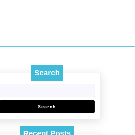
Search
Search
Recent Posts