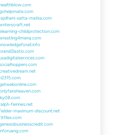
healthblow.com
gohelpmate.com
rajdhani-satta-matka.com
writerscraft.net
elearning-childprotection.com
wrestling4mena.com
knowledgeforall.info
brand2lastio.com
usadigitalservices.com
socialhoppers.com
creativedream.net
n2315.com
getwebonline.com
onlyfansheaven.com
lky08.com
ralph-fiennes.net
fielder-maximum-discount.net
fitfllex.com
genesisbusinesscredit.com
inforuang.com