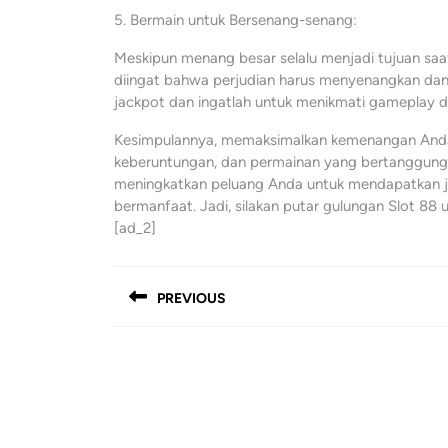
5. Bermain untuk Bersenang-senang:
Meskipun menang besar selalu menjadi tujuan saat
diingat bahwa perjudian harus menyenangkan dan 
jackpot dan ingatlah untuk menikmati gameplay d
Kesimpulannya, memaksimalkan kemenangan Anda 
keberuntungan, dan permainan yang bertanggung j
meningkatkan peluang Anda untuk mendapatkan
bermanfaat. Jadi, silakan putar gulungan Slot 8
[ad_2]
Post
PREVIOUS
navigation
Previous
post: