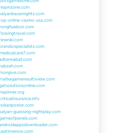
slotsgamesone.com
hispinzone.com
kalyanbazarnights.com
top-online-casino-usa.com
honghuidoor.com
flowingtravel.com
nineniki.com
brandiospecialists.com
medicalcare7.com
adtennaball.com
nabzah.com
mongive.com
matkagameresultsview.com
getsolutionsonline.com
hispinner.org
criticalinsurance.info
nokariposter.com
kalyan-guessing-nightplay.com
gameofpanels.com
androidappsdownloader.com
usetimenow.com