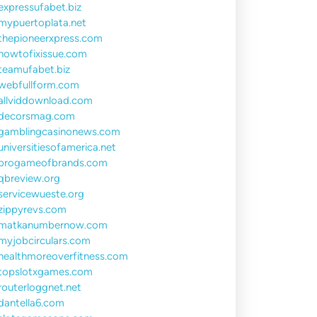
expressufabet.biz
mypuertoplata.net
thepioneerxpress.com
howtofixissue.com
teamufabet.biz
webfullform.com
allviddownload.com
decorsmag.com
gamblingcasinonews.com
universitiesofamerica.net
progameofbrands.com
qbreview.org
servicewueste.org
zippyrevs.com
matkanumbernow.com
myjobcirculars.com
healthmoreoverfitness.com
topslotxgames.com
routerloggnet.net
dantella6.com