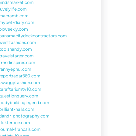
kindsmarket.com
luvelylife.com
macramb.com
mypet-diary.com
oxweekly.com
panamacitydeckcontractors.com
westfashions.com
toolshandy.com
travelstager.com
trendinspires.com
rannyephul.com
reportradar360.com
swaggyfashion.com
taraftariumtv10.com
questionquery.com
bodybuildinglegend.com
brilliant-nails.com
dandr-photography.com
dokteroce.com
journal-francais.com