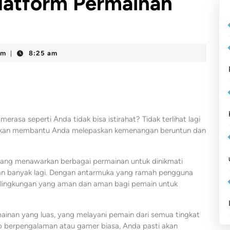
latform Permainan
admin@thenews-
om
8:25 am
|
blog.com
asa seperti Anda tidak bisa istirahat? Tidak terlihat lagi
g akan membantu Anda melepaskan kemenangan beruntun dan
ang menawarkan berbagai permainan untuk dinikmati
 dan banyak lagi. Dengan antarmuka yang ramah pengguna
 lingkungan yang aman dan aman bagi pemain untuk
ainan yang luas, yang melayani pemain dari semua tingkat
o berpengalaman atau gamer biasa, Anda pasti akan