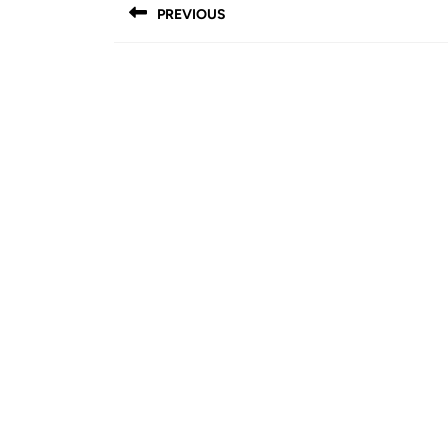
PREVIOUS
navigation
Previous
post: