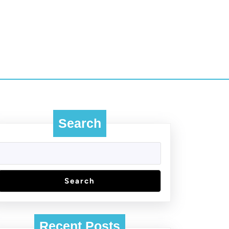
Search
Search
Recent Posts