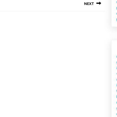
NEXT
Next
post: