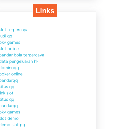
Links
slot terpercaya
judi qq
pkv games
slot online
bandar bola terpercaya
data pengeluaran hk
dominoqq
poker online
bandarqq
situs qq
link slot
situs qq
bandarqq
pkv games
slot demo
demo slot pg