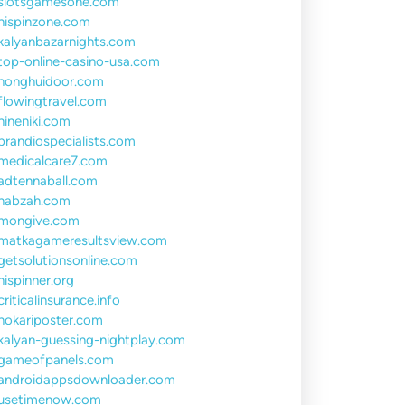
slotsgamesone.com
hispinzone.com
kalyanbazarnights.com
top-online-casino-usa.com
honghuidoor.com
flowingtravel.com
nineniki.com
brandiospecialists.com
medicalcare7.com
adtennaball.com
nabzah.com
mongive.com
matkagameresultsview.com
getsolutionsonline.com
hispinner.org
criticalinsurance.info
nokariposter.com
kalyan-guessing-nightplay.com
gameofpanels.com
androidappsdownloader.com
usetimenow.com