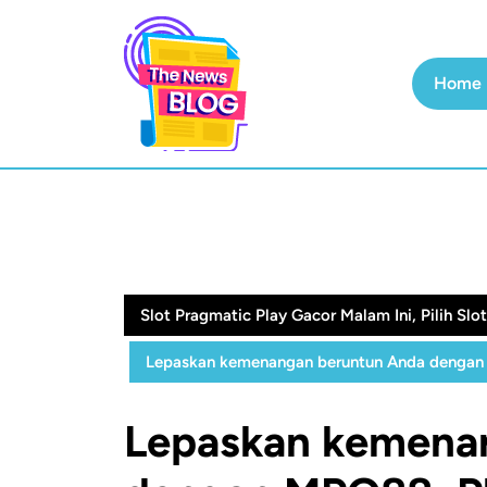
Skip
to
content
Skip
Home
to
content
Slot Pragmatic Play Gacor Malam Ini, Pilih Sl
Lepaskan kemenangan beruntun Anda dengan 
Lepaskan kemena