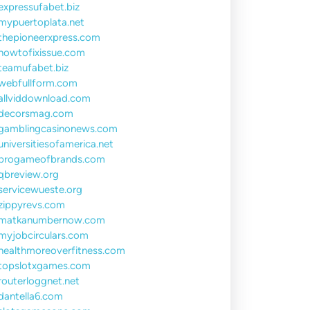
expressufabet.biz
mypuertoplata.net
thepioneerxpress.com
howtofixissue.com
teamufabet.biz
webfullform.com
allviddownload.com
decorsmag.com
gamblingcasinonews.com
universitiesofamerica.net
progameofbrands.com
qbreview.org
servicewueste.org
zippyrevs.com
matkanumbernow.com
myjobcirculars.com
healthmoreoverfitness.com
topslotxgames.com
routerloggnet.net
dantella6.com