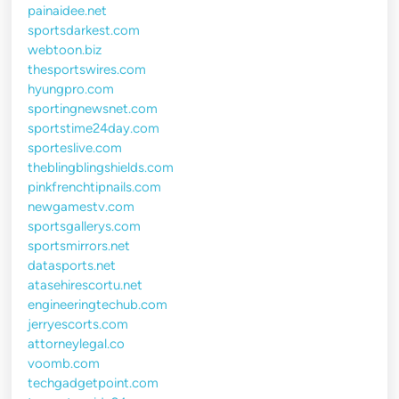
painaidee.net
sportsdarkest.com
webtoon.biz
thesportswires.com
hyungpro.com
sportingnewsnet.com
sportstime24day.com
sporteslive.com
theblingblingshields.com
pinkfrenchtipnails.com
newgamestv.com
sportsgallerys.com
sportsmirrors.net
datasports.net
atasehirescortu.net
engineeringtechub.com
jerryescorts.com
attorneylegal.co
voomb.com
techgadgetpoint.com