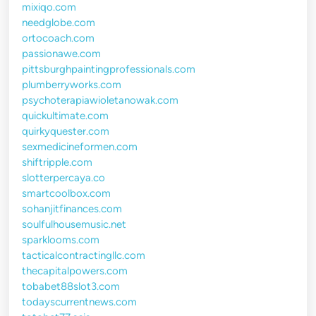
mixiqo.com
needglobe.com
ortocoach.com
passionawe.com
pittsburghpaintingprofessionals.com
plumberryworks.com
psychoterapiawioletanowak.com
quickultimate.com
quirkyquester.com
sexmedicineformen.com
shiftripple.com
slotterpercaya.co
smartcoolbox.com
sohanjitfinances.com
soulfulhousemusic.net
sparklooms.com
tacticalcontractingllc.com
thecapitalpowers.com
tobabet88slot3.com
todayscurrentnews.com