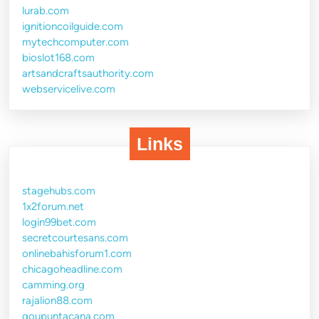
lurab.com
ignitioncoilguide.com
mytechcomputer.com
bioslot168.com
artsandcraftsauthority.com
webservicelive.com
Links
stagehubs.com
1x2forum.net
login99bet.com
secretcourtesans.com
onlinebahisforum1.com
chicagoheadline.com
camming.org
rajalion88.com
goupuntacana.com