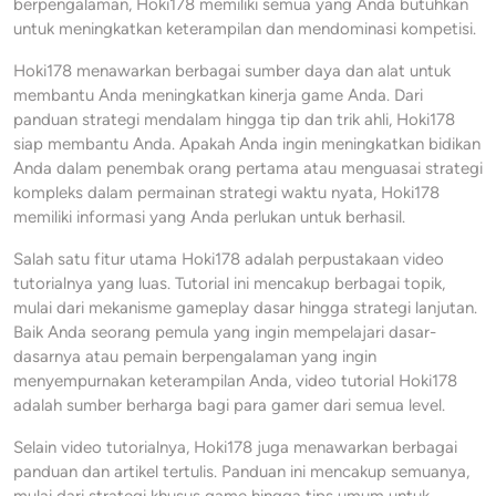
berpengalaman, Hoki178 memiliki semua yang Anda butuhkan
untuk meningkatkan keterampilan dan mendominasi kompetisi.
Hoki178 menawarkan berbagai sumber daya dan alat untuk
membantu Anda meningkatkan kinerja game Anda. Dari
panduan strategi mendalam hingga tip dan trik ahli, Hoki178
siap membantu Anda. Apakah Anda ingin meningkatkan bidikan
Anda dalam penembak orang pertama atau menguasai strategi
kompleks dalam permainan strategi waktu nyata, Hoki178
memiliki informasi yang Anda perlukan untuk berhasil.
Salah satu fitur utama Hoki178 adalah perpustakaan video
tutorialnya yang luas. Tutorial ini mencakup berbagai topik,
mulai dari mekanisme gameplay dasar hingga strategi lanjutan.
Baik Anda seorang pemula yang ingin mempelajari dasar-
dasarnya atau pemain berpengalaman yang ingin
menyempurnakan keterampilan Anda, video tutorial Hoki178
adalah sumber berharga bagi para gamer dari semua level.
Selain video tutorialnya, Hoki178 juga menawarkan berbagai
panduan dan artikel tertulis. Panduan ini mencakup semuanya,