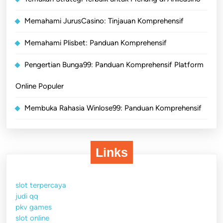
Memahami JurusCasino: Tinjauan Komprehensif
Memahami Plisbet: Panduan Komprehensif
Pengertian Bunga99: Panduan Komprehensif Platform
Online Populer
Membuka Rahasia Winlose99: Panduan Komprehensif
Links
slot terpercaya
judi qq
pkv games
slot online