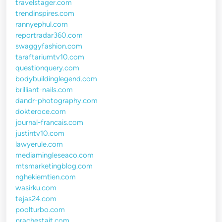
travelstager.com
trendinspires.com
rannyephul.com
reportradar360.com
swaggyfashion.com
taraftariumtv10.com
questionquery.com
bodybuildinglegend.com
brilliant-nails.com
dandr-photography.com
dokteroce.com
journal-francais.com
justintv10.com
lawyerule.com
mediamingleseaco.com
mtsmarketingblog.com
nghekiemtien.com
wasirku.com
tejas24.com
poolturbo.com
prachestait.com