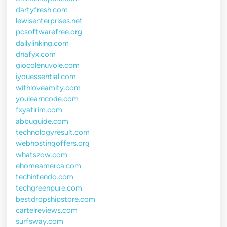
dartyfresh.com
lewisenterprises.net
pcsoftwarefree.org
dailylinking.com
dnafyx.com
giocolenuvole.com
iyouessential.com
withloveamity.com
youlearncode.com
fxyatirim.com
abbuguide.com
technologyresult.com
webhostingoffers.org
whatszow.com
ehomeamerca.com
techintendo.com
techgreenpure.com
bestdropshipstore.com
cartelreviews.com
surfsway.com