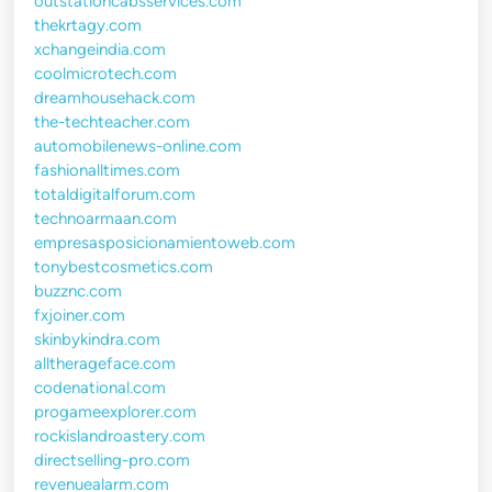
outstationcabsservices.com
thekrtagy.com
xchangeindia.com
coolmicrotech.com
dreamhousehack.com
the-techteacher.com
automobilenews-online.com
fashionalltimes.com
totaldigitalforum.com
technoarmaan.com
empresasposicionamientoweb.com
tonybestcosmetics.com
buzznc.com
fxjoiner.com
skinbykindra.com
alltherageface.com
codenational.com
progameexplorer.com
rockislandroastery.com
directselling-pro.com
revenuealarm.com