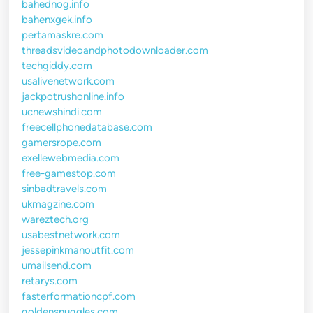
bahednog.info
bahenxgek.info
pertamaskre.com
threadsvideoandphotodownloader.com
techgiddy.com
usalivenetwork.com
jackpotrushonline.info
ucnewshindi.com
freecellphonedatabase.com
gamersrope.com
exellewebmedia.com
free-gamestop.com
sinbadtravels.com
ukmagzine.com
wareztech.org
usabestnetwork.com
jessepinkmanoutfit.com
umailsend.com
retarys.com
fasterformationcpf.com
goldensnuggles.com