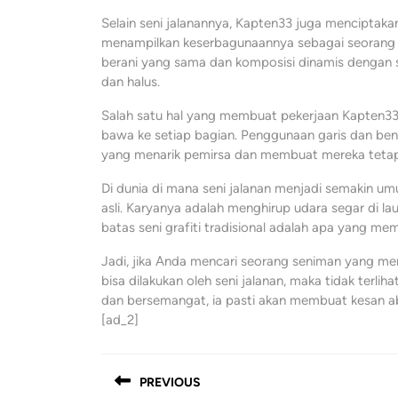
Selain seni jalanannya, Kapten33 juga menciptakan
menampilkan keserbagunaannya sebagai seorang 
berani yang sama dan komposisi dinamis dengan se
dan halus.
Salah satu hal yang membuat pekerjaan Kapten33 
bawa ke setiap bagian. Penggunaan garis dan ben
yang menarik pemirsa dan membuat mereka tetap 
Di dunia di mana seni jalanan menjadi semakin u
asli. Karyanya adalah menghirup udara segar di 
batas seni grafiti tradisional adalah apa yang me
Jadi, jika Anda mencari seorang seniman yang m
bisa dilakukan oleh seni jalanan, maka tidak terli
dan bersemangat, ia pasti akan membuat kesan ab
[ad_2]
Post
PREVIOUS
navigation