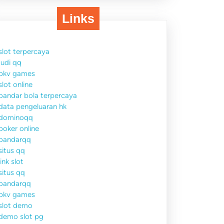
Links
slot terpercaya
judi qq
pkv games
slot online
bandar bola terpercaya
data pengeluaran hk
dominoqq
poker online
bandarqq
situs qq
link slot
situs qq
bandarqq
pkv games
slot demo
demo slot pg