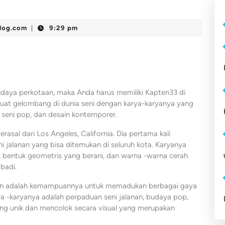
admin@thenews-
log.com
9:29 pm
|
blog.com
daya perkotaan, maka Anda harus memiliki Kapten33 di
buat gelombang di dunia seni dengan karya-karyanya yang
seni pop, dan desain kontemporer.
asal dari Los Angeles, California. Dia pertama kali
 jalanan yang bisa ditemukan di seluruh kota. Karyanya
 bentuk geometris yang berani, dan warna -warna cerah
badi.
in adalah kemampuannya untuk memadukan berbagai gaya
 -karyanya adalah perpaduan seni jalanan, budaya pop,
ng unik dan mencolok secara visual yang merupakan