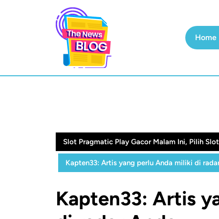
Skip
to
content
Skip
Home
to
content
Slot Pragmatic Play Gacor Malam Ini, Pilih Sl
Kapten33: Artis yang perlu Anda miliki di rad
Kapten33: Artis ya