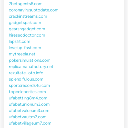
7betagents6.com
coronavirusuptodate.com
crackinstreams.com
gadgetspak.com
gearsngadget.com
hireseodoctor.com
lapsfit.com
levelup-fast.com
mytreepla.net
pokersimulations.com
replicamanufactory.net
rezultate-loto.info
splendifulous.com
sportsrecords4u.com
topceleberites.com
ufabetting8m4.com
ufabetunionum3.com
ufabetvalueum3.com
ufabetvaultm7.com
ufabetvillageum7.com