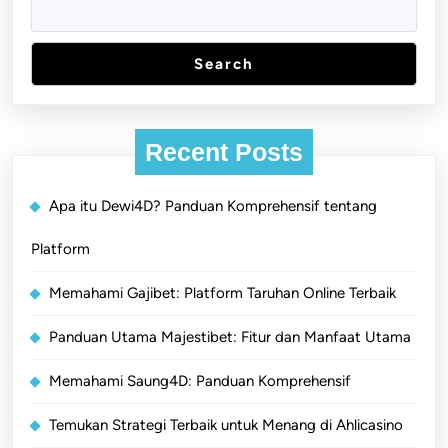
Search
Recent Posts
Apa itu Dewi4D? Panduan Komprehensif tentang
Platform
Memahami Gajibet: Platform Taruhan Online Terbaik
Panduan Utama Majestibet: Fitur dan Manfaat Utama
Memahami Saung4D: Panduan Komprehensif
Temukan Strategi Terbaik untuk Menang di Ahlicasino