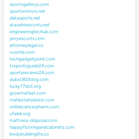
sportsgallerys.com
sportsmirrors.net
datasports.net
atasehirescortu.net
engineeringtechub.com
jerryescorts.com
attorneylegal.co
voomb.com
techgadgetpoint.com
tvsportsguide24.com
sportsreviews24.com
dubai360blog.com
lucky77slot.org
growmefast.com
mahkotahokislot.com
onlinecancerpharm.com
ufalek.org
mattress-disposal.com
happyflooringandcabinets.com
bodybuildinglife.co