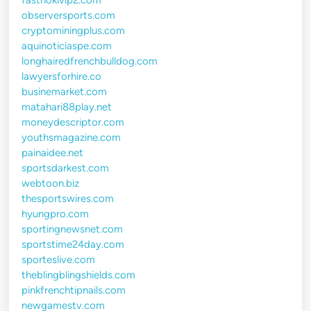
observersports.com
cryptominingplus.com
aquinoticiaspe.com
longhairedfrenchbulldog.com
lawyersforhire.co
businemarket.com
matahari88play.net
moneydescriptor.com
youthsmagazine.com
painaidee.net
sportsdarkest.com
webtoon.biz
thesportswires.com
hyungpro.com
sportingnewsnet.com
sportstime24day.com
sporteslive.com
theblingblingshields.com
pinkfrenchtipnails.com
newgamestv.com