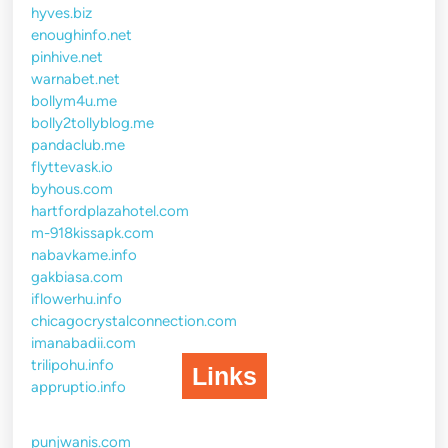
hyves.biz
enoughinfo.net
pinhive.net
warnabet.net
bollym4u.me
bolly2tollyblog.me
pandaclub.me
flyttevask.io
byhous.com
hartfordplazahotel.com
m-918kissapk.com
nabavkame.info
gakbiasa.com
iflowerhu.info
chicagocrystalconnection.com
imanabadii.com
trilipohu.info
Links
appruptio.info
punjwanis.com