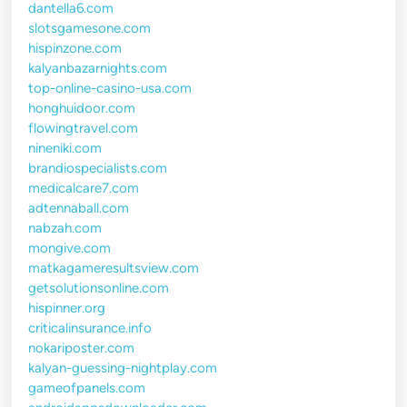
dantella6.com
slotsgamesone.com
hispinzone.com
kalyanbazarnights.com
top-online-casino-usa.com
honghuidoor.com
flowingtravel.com
nineniki.com
brandiospecialists.com
medicalcare7.com
adtennaball.com
nabzah.com
mongive.com
matkagameresultsview.com
getsolutionsonline.com
hispinner.org
criticalinsurance.info
nokariposter.com
kalyan-guessing-nightplay.com
gameofpanels.com