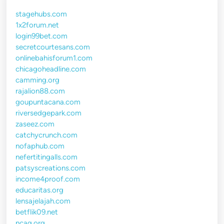
stagehubs.com
1x2forum.net
login99bet.com
secretcourtesans.com
onlinebahisforum1.com
chicagoheadline.com
camming.org
rajalion88.com
goupuntacana.com
riversedgepark.com
zaseez.com
catchycrunch.com
nofaphub.com
nefertitingalls.com
patsyscreations.com
income4proof.com
educaritas.org
lensajelajah.com
betflik09.net
ncaq.org