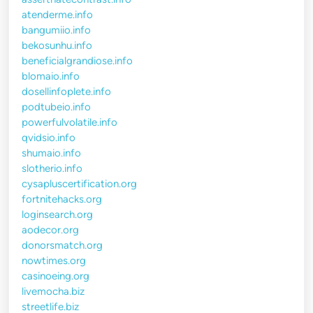
atenderme.info
bangumiio.info
bekosunhu.info
beneficialgrandiose.info
blomaio.info
dosellinfoplete.info
podtubeio.info
powerfulvolatile.info
qvidsio.info
shumaio.info
slotherio.info
cysapluscertification.org
fortnitehacks.org
loginsearch.org
aodecor.org
donorsmatch.org
nowtimes.org
casinoeing.org
livemocha.biz
streetlife.biz