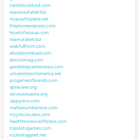
cantshoutitout.com
expressufabet.biz
mypuertoplata.net
thepioneerxpress.com
howtofixissue.com
teamufabet.biz
webfullform.com
allviddownload.com
decorsmag.com
gamblingcasinonews.com
universitiesofamerica.net
progameofbrands.com
qbreview.org
servicewueste.org
zippyrevs.com
matkanumbernow.com
myjobcirculars.com
healthmoreoverfitness.com
topslotxgames.com
routerloggnet.net