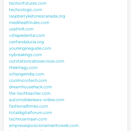
techonfutures.com
techoologic.com
raspberryketonescanada.org
medihealthrules.com
usathrill.com
vshapedental.com
canfandalucia.org
yourengineguide.com
nybreakings.com
outstationcabsservices.com
thekrtagy.com
xchangeindia.com
coolmicrotech.com
dreamhousehack.com
the-techteacher.com
automobilenews-online.com
fashionalltimes.com
totaldigitalforum.com
technoarmaan.com
empresasposicionamientoweb.com