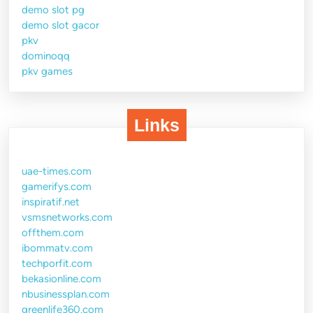
demo slot pg
demo slot gacor
pkv
dominoqq
pkv games
Links
uae-times.com
gamerifys.com
inspiratif.net
vsmsnetworks.com
offthem.com
ibommatv.com
techporfit.com
bekasionline.com
nbusinessplan.com
greenlife360.com