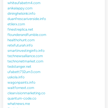
whiteufabetm4.com
anikalappy.com
dininghelsinki.info
duanfrescariverside.info
etilerx.com
finestreplica.net
flounderandfumble.com
healthohunt.com
retefuturah.info
smartinvestinginfo.info
technewsalliance.com
technonetmarket.com
tedstanger.net
ufabett732um3.com
uskola.info
wagonpaints.info
waitfornext.com
clearvisionmarketing.co
quantum-code.co
whatnews.me