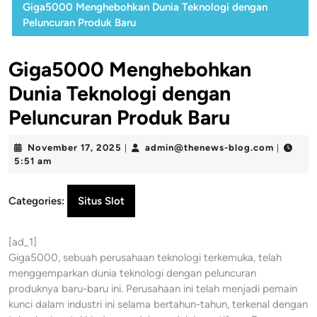
Giga5000 Menghebohkan Dunia Teknologi dengan
Peluncuran Produk Baru
Giga5000 Menghebohkan
Dunia Teknologi dengan
Peluncuran Produk Baru
November
admin@t
November 17, 2025
admin@thenews-blog.com
|
|
17,
blog.co
5:51 am
2025
Categories:
Situs Slot
[ad_1]
Giga5000, sebuah perusahaan teknologi terkemuka, telah
menggemparkan dunia teknologi dengan peluncuran
produknya baru-baru ini. Perusahaan ini telah menjadi pemain
kunci dalam industri ini selama bertahun-tahun, terkenal dengan