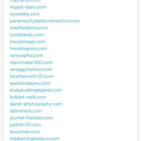
mypet-diary.com
oxweekly.com
panamacitydeckcontractors.com
westfashions.com
toolshandy.com
travelstager.com
trendinspires.com
rannyephul.com
reportradar360.com
swaggyfashion.com
taraftariumtv10.com
questionquery.com
bodybuildinglegend.com
brilliant-nails.com
dandr-photography.com
dokteroce.com
journal-francais.com
justintv10.com
lawyerule.com
mediamingleseaco.com