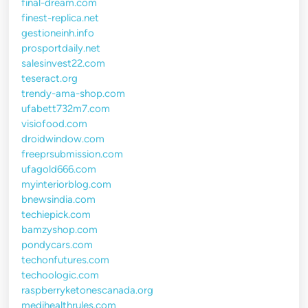
final-dream.com
finest-replica.net
gestioneinh.info
prosportdaily.net
salesinvest22.com
teseract.org
trendy-ama-shop.com
ufabett732m7.com
visiofood.com
droidwindow.com
freeprsubmission.com
ufagold666.com
myinteriorblog.com
bnewsindia.com
techiepick.com
bamzyshop.com
pondycars.com
techonfutures.com
techoologic.com
raspberryketonescanada.org
medihealthrules.com