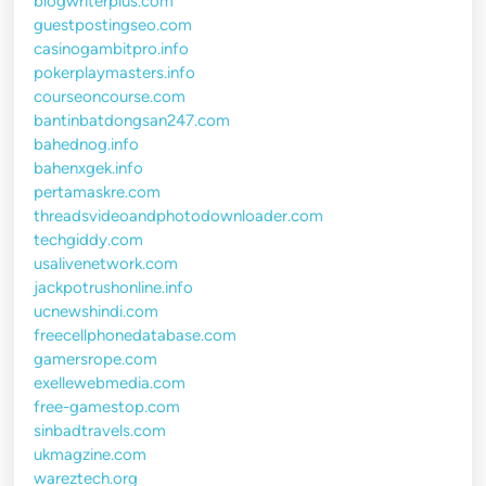
blogwriterplus.com
guestpostingseo.com
casinogambitpro.info
pokerplaymasters.info
courseoncourse.com
bantinbatdongsan247.com
bahednog.info
bahenxgek.info
pertamaskre.com
threadsvideoandphotodownloader.com
techgiddy.com
usalivenetwork.com
jackpotrushonline.info
ucnewshindi.com
freecellphonedatabase.com
gamersrope.com
exellewebmedia.com
free-gamestop.com
sinbadtravels.com
ukmagzine.com
wareztech.org