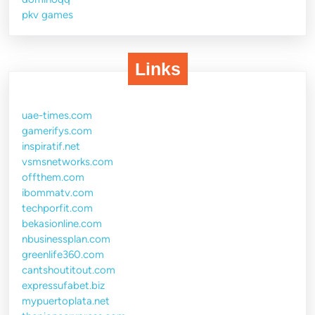
pkv games
Links
uae-times.com
gamerifys.com
inspiratif.net
vsmsnetworks.com
offthem.com
ibommatv.com
techporfit.com
bekasionline.com
nbusinessplan.com
greenlife360.com
cantshoutitout.com
expressufabet.biz
mypuertoplata.net