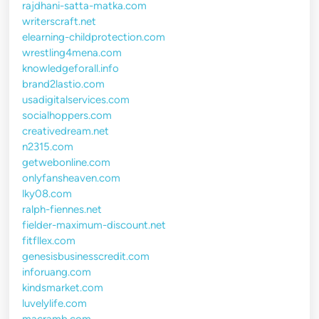
rajdhani-satta-matka.com
writerscraft.net
elearning-childprotection.com
wrestling4mena.com
knowledgeforall.info
brand2lastio.com
usadigitalservices.com
socialhoppers.com
creativedream.net
n2315.com
getwebonline.com
onlyfansheaven.com
lky08.com
ralph-fiennes.net
fielder-maximum-discount.net
fitfllex.com
genesisbusinesscredit.com
inforuang.com
kindsmarket.com
luvelylife.com
macramb.com