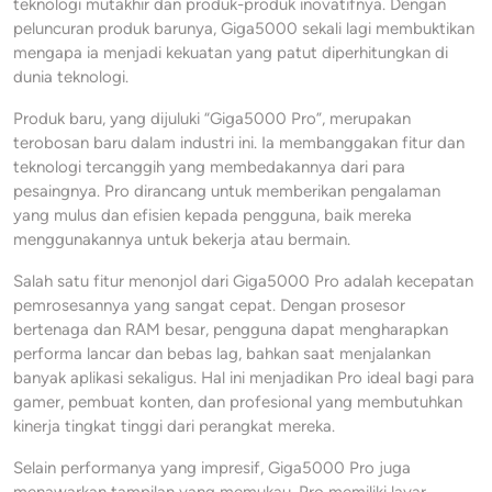
teknologi mutakhir dan produk-produk inovatifnya. Dengan
peluncuran produk barunya, Giga5000 sekali lagi membuktikan
mengapa ia menjadi kekuatan yang patut diperhitungkan di
dunia teknologi.
Produk baru, yang dijuluki “Giga5000 Pro”, merupakan
terobosan baru dalam industri ini. Ia membanggakan fitur dan
teknologi tercanggih yang membedakannya dari para
pesaingnya. Pro dirancang untuk memberikan pengalaman
yang mulus dan efisien kepada pengguna, baik mereka
menggunakannya untuk bekerja atau bermain.
Salah satu fitur menonjol dari Giga5000 Pro adalah kecepatan
pemrosesannya yang sangat cepat. Dengan prosesor
bertenaga dan RAM besar, pengguna dapat mengharapkan
performa lancar dan bebas lag, bahkan saat menjalankan
banyak aplikasi sekaligus. Hal ini menjadikan Pro ideal bagi para
gamer, pembuat konten, dan profesional yang membutuhkan
kinerja tingkat tinggi dari perangkat mereka.
Selain performanya yang impresif, Giga5000 Pro juga