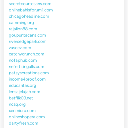
secretcourtesans.com
onlinebahisforum1.com
chicagoheadline.com
camming.org
rajalion88.com
goupuntacana.com
riversedgepark.com
zaseez.com
catchycrunch.com
nofaphub.com
nefertitingalls.com
patsyscreations.com
income4proof.com
educaritas.org
lensajelajah.com
betflik09.net
ncaq.org
xenmicro.com
onlineshopera.com
dartyfresh.com