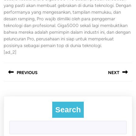
yang pasti akan membuat gebrakan di dunia teknologi. Dengan
performanya yang mengesankan, tampilan memukau, dan
desain ramping, Pro wajib dimiliki oleh para penggemar
teknologi dan profesional. Giga5000 sekali lagi membuktikan
bahwa mereka adalah pemimpin dalam industri ini, dan dengan
peluncuran Pro, perusahaan ini siap untuk memperkuat
posisinya sebagai pemain top di dunia teknologi.
[ad_2]
Post
PREVIOUS
NEXT
navigation
Previous
Next
post:
post:
Search