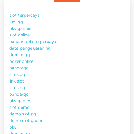
slot terpercaya
judi qq
pkv games
slot online
bandar bola terpercaya
data pengeluaran hk
dominoqq
poker online
bandarqq
situs qq
link slot
situs qq
bandarqq
pkv games
slot demo
demo slot pg
demo slot gacor
pkv
dominoqq