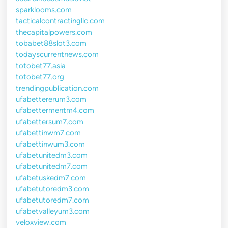
sparklooms.com
tacticalcontractingllc.com
thecapitalpowers.com
tobabet88slot3.com
todayscurrentnews.com
totobet77.asia
totobet77.org
trendingpublication.com
ufabettererum3.com
ufabettermentm4.com
ufabettersum7.com
ufabettinwm7.com
ufabettinwum3.com
ufabetunitedm3.com
ufabetunitedm7.com
ufabetuskedm7.com
ufabetutoredm3.com
ufabetutoredm7.com
ufabetvalleyum3.com
veloxview.com