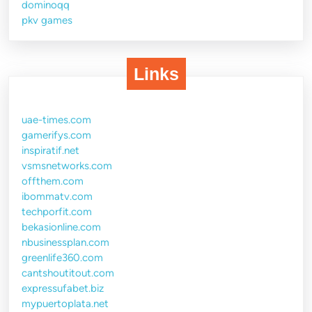
dominoqq
pkv games
Links
uae-times.com
gamerifys.com
inspiratif.net
vsmsnetworks.com
offthem.com
ibommatv.com
techporfit.com
bekasionline.com
nbusinessplan.com
greenlife360.com
cantshoutitout.com
expressufabet.biz
mypuertoplata.net