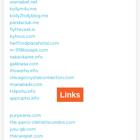
warnabet.net
bollym4u.me
bolly2tollyblog.me
pandaclub.me
flyttevask.io
byhous.com
hartfordplazahotel.com
m-918kissapk.com
nabavkame.info
gakbiasa.com
iflowerhu.info
chicagocrystalconnection.com
imanabadii.com
trilipohu.info
Links
appruptio.info
punjwanis.com
the-parcs-clematiscondos.com
jusu-gb.com
thecarepet.com