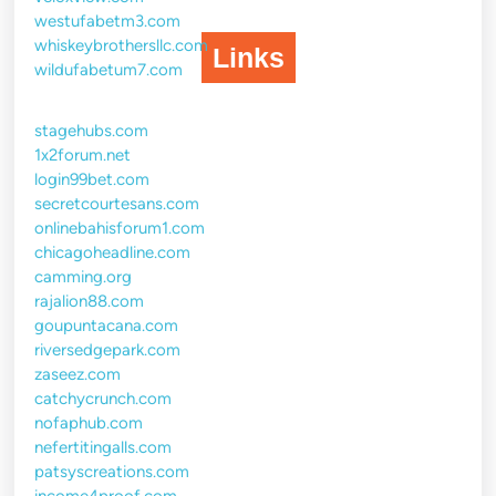
westufabetm3.com
whiskeybrothersllc.com
Links
wildufabetum7.com
stagehubs.com
1x2forum.net
login99bet.com
secretcourtesans.com
onlinebahisforum1.com
chicagoheadline.com
camming.org
rajalion88.com
goupuntacana.com
riversedgepark.com
zaseez.com
catchycrunch.com
nofaphub.com
nefertitingalls.com
patsyscreations.com
income4proof.com