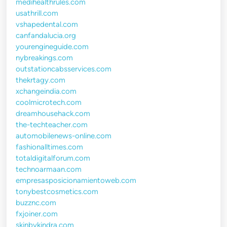
medihealthrules.com
usathrill.com
vshapedental.com
canfandalucia.org
yourengineguide.com
nybreakings.com
outstationcabsservices.com
thekrtagy.com
xchangeindia.com
coolmicrotech.com
dreamhousehack.com
the-techteacher.com
automobilenews-online.com
fashionalltimes.com
totaldigitalforum.com
technoarmaan.com
empresasposicionamientoweb.com
tonybestcosmetics.com
buzznc.com
fxjoiner.com
skinbykindra.com