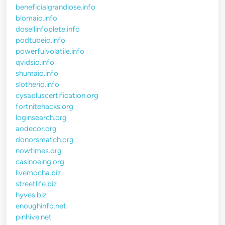
beneficialgrandiose.info
blomaio.info
dosellinfoplete.info
podtubeio.info
powerfulvolatile.info
qvidsio.info
shumaio.info
slotherio.info
cysapluscertification.org
fortnitehacks.org
loginsearch.org
aodecor.org
donorsmatch.org
nowtimes.org
casinoeing.org
livemocha.biz
streetlife.biz
hyves.biz
enoughinfo.net
pinhive.net