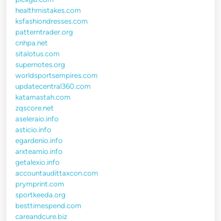
healthmistakes.com
ksfashiondresses.com
patterntrader.org
cnhpa.net
sitalotus.com
supernotes.org
worldsportsempires.com
updatecentral360.com
katamastah.com
zqscore.net
aseleraio.info
asticio.info
egardenio.info
arxteamio.info
getalexio.info
accountaudittaxcon.com
prymprint.com
sportkeeda.org
besttimespend.com
careandcure.biz