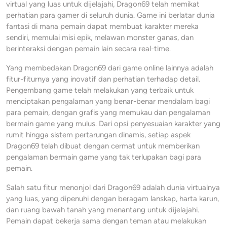
virtual yang luas untuk dijelajahi, Dragon69 telah memikat
perhatian para gamer di seluruh dunia. Game ini berlatar dunia
fantasi di mana pemain dapat membuat karakter mereka
sendiri, memulai misi epik, melawan monster ganas, dan
berinteraksi dengan pemain lain secara real-time.
Yang membedakan Dragon69 dari game online lainnya adalah
fitur-fiturnya yang inovatif dan perhatian terhadap detail.
Pengembang game telah melakukan yang terbaik untuk
menciptakan pengalaman yang benar-benar mendalam bagi
para pemain, dengan grafis yang memukau dan pengalaman
bermain game yang mulus. Dari opsi penyesuaian karakter yang
rumit hingga sistem pertarungan dinamis, setiap aspek
Dragon69 telah dibuat dengan cermat untuk memberikan
pengalaman bermain game yang tak terlupakan bagi para
pemain.
Salah satu fitur menonjol dari Dragon69 adalah dunia virtualnya
yang luas, yang dipenuhi dengan beragam lanskap, harta karun,
dan ruang bawah tanah yang menantang untuk dijelajahi.
Pemain dapat bekerja sama dengan teman atau melakukan