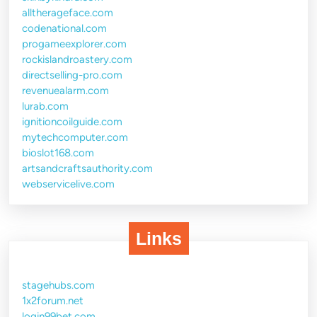
alltherageface.com
codenational.com
progameexplorer.com
rockislandroastery.com
directselling-pro.com
revenuealarm.com
lurab.com
ignitioncoilguide.com
mytechcomputer.com
bioslot168.com
artsandcraftsauthority.com
webservicelive.com
Links
stagehubs.com
1x2forum.net
login99bet.com