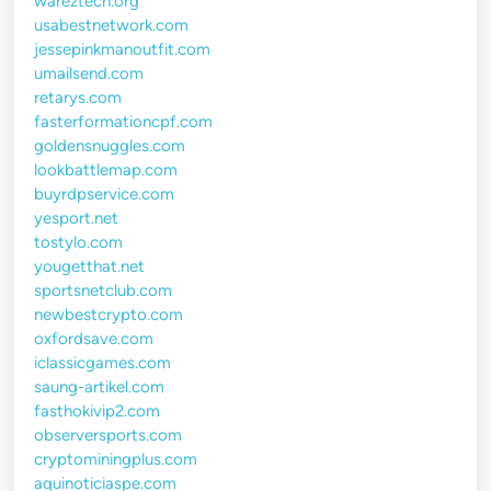
wareztech.org
usabestnetwork.com
jessepinkmanoutfit.com
umailsend.com
retarys.com
fasterformationcpf.com
goldensnuggles.com
lookbattlemap.com
buyrdpservice.com
yesport.net
tostylo.com
yougetthat.net
sportsnetclub.com
newbestcrypto.com
oxfordsave.com
iclassicgames.com
saung-artikel.com
fasthokivip2.com
observersports.com
cryptominingplus.com
aquinoticiaspe.com