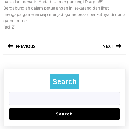
baru dan menarik, Anda bisa mengunjungi Dragon69.
Bergabunglah dalam petualangan ini sekarang dan lihat
mengapa game ini siap menjadi game besar berikutnya di dunia
game online.
[ad_2]
Post
PREVIOUS
NEXT
navigation
Previous
Next
post:
post:
Search
Search