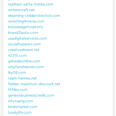
rajdhani-satta-matka.com
writerscraft.net
elearning-childprotection.com
wrestling4mena.com
knowledgeforall.info
brand2lastio.com
usadigitalservices.com
socialhoppers.com
creativedream.net
n2315.com
getwebonline.com
onlyfansheaven.com
lky08.com
ralph-fiennes.net
fielder-maximum-discount.net
fitfllex.com
genesisbusinesscredit.com
inforuang.com
kindsmarket.com
luvelylife.com