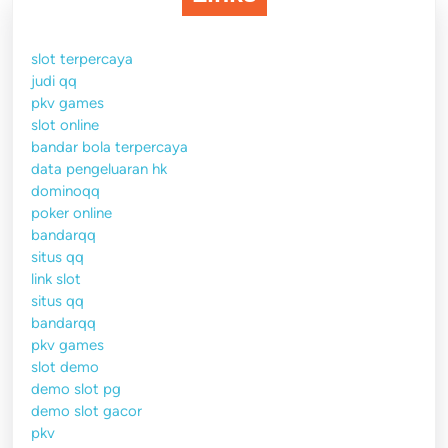
slot terpercaya
judi qq
pkv games
slot online
bandar bola terpercaya
data pengeluaran hk
dominoqq
poker online
bandarqq
situs qq
link slot
situs qq
bandarqq
pkv games
slot demo
demo slot pg
demo slot gacor
pkv