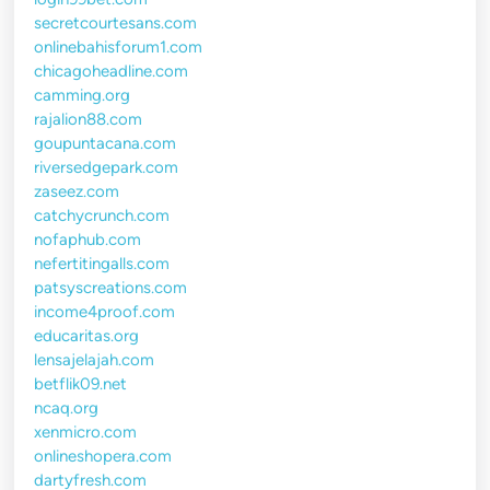
secretcourtesans.com
onlinebahisforum1.com
chicagoheadline.com
camming.org
rajalion88.com
goupuntacana.com
riversedgepark.com
zaseez.com
catchycrunch.com
nofaphub.com
nefertitingalls.com
patsyscreations.com
income4proof.com
educaritas.org
lensajelajah.com
betflik09.net
ncaq.org
xenmicro.com
onlineshopera.com
dartyfresh.com