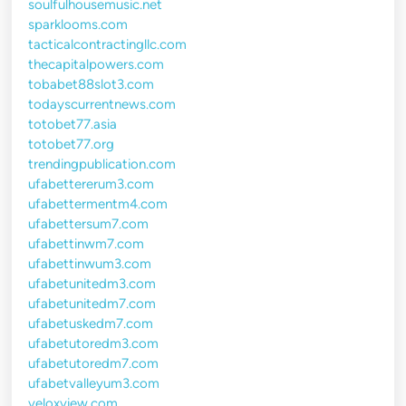
soulfulhousemusic.net
sparklooms.com
tacticalcontractingllc.com
thecapitalpowers.com
tobabet88slot3.com
todayscurrentnews.com
totobet77.asia
totobet77.org
trendingpublication.com
ufabettererum3.com
ufabettermentm4.com
ufabettersum7.com
ufabettinwm7.com
ufabettinwum3.com
ufabetunitedm3.com
ufabetunitedm7.com
ufabetuskedm7.com
ufabetutoredm3.com
ufabetutoredm7.com
ufabetvalleyum3.com
veloxview.com