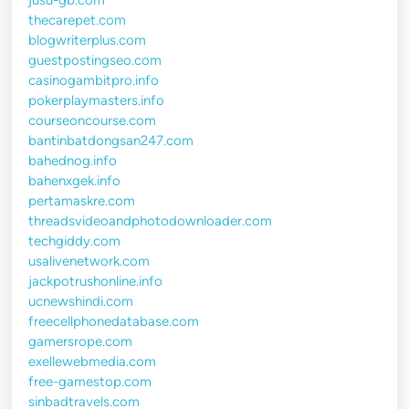
thecarepet.com
blogwriterplus.com
guestpostingseo.com
casinogambitpro.info
pokerplaymasters.info
courseoncourse.com
bantinbatdongsan247.com
bahednog.info
bahenxgek.info
pertamaskre.com
threadsvideoandphotodownloader.com
techgiddy.com
usalivenetwork.com
jackpotrushonline.info
ucnewshindi.com
freecellphonedatabase.com
gamersrope.com
exellewebmedia.com
free-gamestop.com
sinbadtravels.com