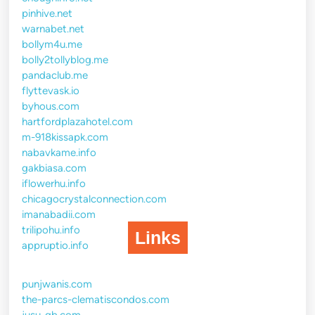
pinhive.net
warnabet.net
bollym4u.me
bolly2tollyblog.me
pandaclub.me
flyttevask.io
byhous.com
hartfordplazahotel.com
m-918kissapk.com
nabavkame.info
gakbiasa.com
iflowerhu.info
chicagocrystalconnection.com
imanabadii.com
trilipohu.info
Links
appruptio.info
punjwanis.com
the-parcs-clematiscondos.com
jusu-gb.com