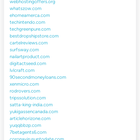
webhostingoffers.org
whatszow.com
ehomeamerca.com
techintendo.com
techgreenpure.com
bestdropshipstore.com
cartelreviews.com
surfsway.com
nailartproduct.com
digitactseed.com
lvlcraft.com
90secondmoneyloans.com
xenmicro.com
rodrovers.com
tripssolution.com
satta-king-india.com
yukigassencanada.com
articlehorizone.com
yuqqbbzp.com
7betagents6.com
coronavirusuptodate.com