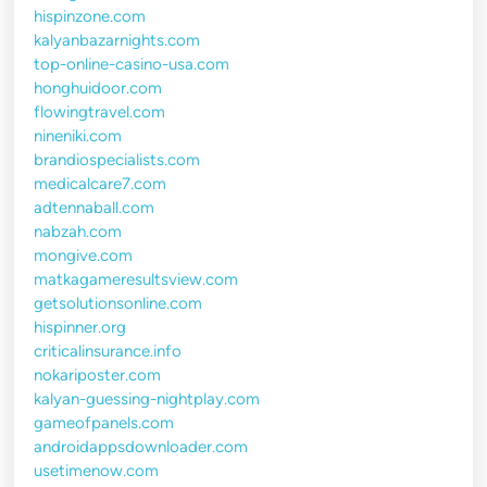
hispinzone.com
kalyanbazarnights.com
top-online-casino-usa.com
honghuidoor.com
flowingtravel.com
nineniki.com
brandiospecialists.com
medicalcare7.com
adtennaball.com
nabzah.com
mongive.com
matkagameresultsview.com
getsolutionsonline.com
hispinner.org
criticalinsurance.info
nokariposter.com
kalyan-guessing-nightplay.com
gameofpanels.com
androidappsdownloader.com
usetimenow.com