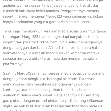
benar-benar membedakannya. Dia sering berinteraksi dengan
audiensnya melalui sesi tanya jawab langsung, hadiah, dan
kilasan di balik layar kehidupannya. Penggemarnya merasa
seperti mereka mengenal Margo123 yang sebenarnya, bukan
hanya kepribadian yang dia gambarkan secara online.
Tentu saja, membangun kerajaan media sosial bukannya tanpa
tantangan. Margo123 telah menghadapi banyak kritik dan
negatif dari para troll online, namun dia selalu menanganinya
dengan anggun dan tabah. Alih-alih membiarkan para haters
menyerangnya, dia malah menggunakan komentar mereka
sebagai motivasi untuk terus maju dan mengembangkan
platformnya.
Saat ini, Margo123 menjadi sensasi media sosial yang bonafid,
dengan jutaan pengikut di berbagai platform. Dia terus
menginspirasi dan menghibur penggemarnya dengan
kontennya, dan tidak menunjukkan tanda-tanda akan
melambat dalam waktu dekat. Perjalanannya dari seorang
gadis biasa dengan ponsel pintar menjadi seorang influencer
digital adalah bukti kekuatan keaslian dan kesetiaan pada diri