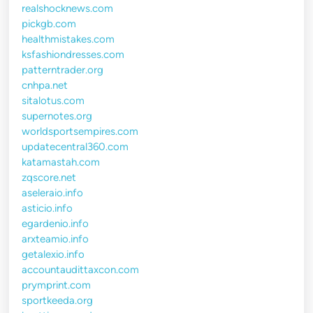
realshocknews.com
pickgb.com
healthmistakes.com
ksfashiondresses.com
patterntrader.org
cnhpa.net
sitalotus.com
supernotes.org
worldsportsempires.com
updatecentral360.com
katamastah.com
zqscore.net
aseleraio.info
asticio.info
egardenio.info
arxteamio.info
getalexio.info
accountaudittaxcon.com
prymprint.com
sportkeeda.org