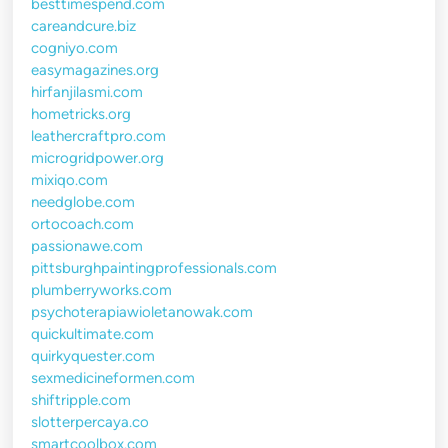
besttimespend.com
careandcure.biz
cogniyo.com
easymagazines.org
hirfanjilasmi.com
hometricks.org
leathercraftpro.com
microgridpower.org
mixiqo.com
needglobe.com
ortocoach.com
passionawe.com
pittsburghpaintingprofessionals.com
plumberryworks.com
psychoterapiawioletanowak.com
quickultimate.com
quirkyquester.com
sexmedicineformen.com
shiftripple.com
slotterpercaya.co
smartcoolbox.com