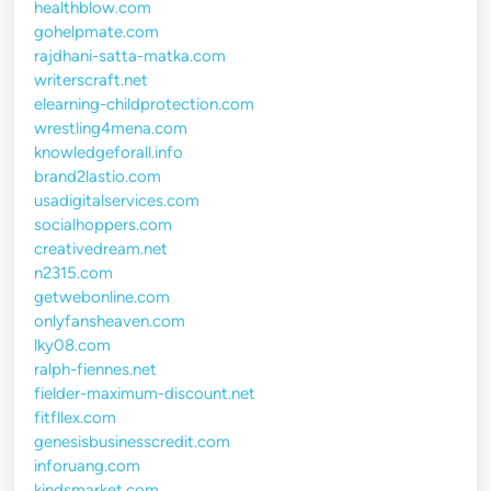
healthblow.com
gohelpmate.com
rajdhani-satta-matka.com
writerscraft.net
elearning-childprotection.com
wrestling4mena.com
knowledgeforall.info
brand2lastio.com
usadigitalservices.com
socialhoppers.com
creativedream.net
n2315.com
getwebonline.com
onlyfansheaven.com
lky08.com
ralph-fiennes.net
fielder-maximum-discount.net
fitfllex.com
genesisbusinesscredit.com
inforuang.com
kindsmarket.com