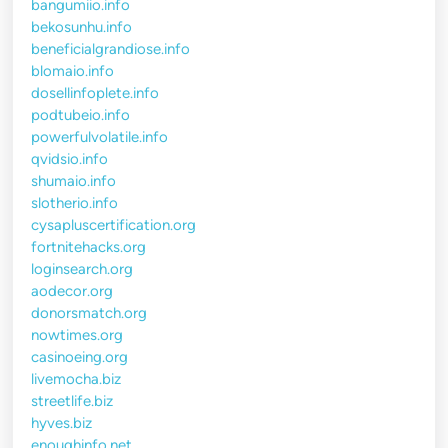
bangumiio.info
bekosunhu.info
beneficialgrandiose.info
blomaio.info
dosellinfoplete.info
podtubeio.info
powerfulvolatile.info
qvidsio.info
shumaio.info
slotherio.info
cysapluscertification.org
fortnitehacks.org
loginsearch.org
aodecor.org
donorsmatch.org
nowtimes.org
casinoeing.org
livemocha.biz
streetlife.biz
hyves.biz
enoughinfo.net