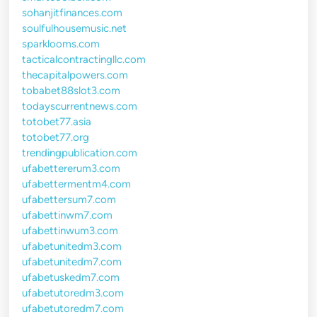
sohanjitfinances.com
soulfulhousemusic.net
sparklooms.com
tacticalcontractingllc.com
thecapitalpowers.com
tobabet88slot3.com
todayscurrentnews.com
totobet77.asia
totobet77.org
trendingpublication.com
ufabettererum3.com
ufabettermentm4.com
ufabettersum7.com
ufabettinwm7.com
ufabettinwum3.com
ufabetunitedm3.com
ufabetunitedm7.com
ufabetuskedm7.com
ufabetutoredm3.com
ufabetutoredm7.com