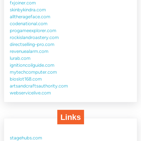
fxjoiner.com
skinbykindra.com
alltherageface.com
codenational.com
progameexplorer.com
rockislandroastery.com
directselling-pro.com
revenuealarm.com
lurab.com
ignitioncoilguide.com
mytechcomputer.com
bioslot168.com
artsandcraftsauthority.com
webservicelive.com
Links
stagehubs.com