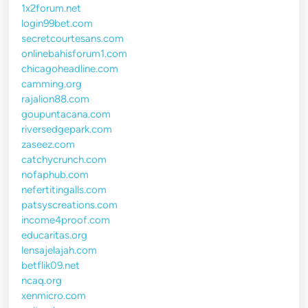
1x2forum.net
login99bet.com
secretcourtesans.com
onlinebahisforum1.com
chicagoheadline.com
camming.org
rajalion88.com
goupuntacana.com
riversedgepark.com
zaseez.com
catchycrunch.com
nofaphub.com
nefertitingalls.com
patsyscreations.com
income4proof.com
educaritas.org
lensajelajah.com
betflik09.net
ncaq.org
xenmicro.com