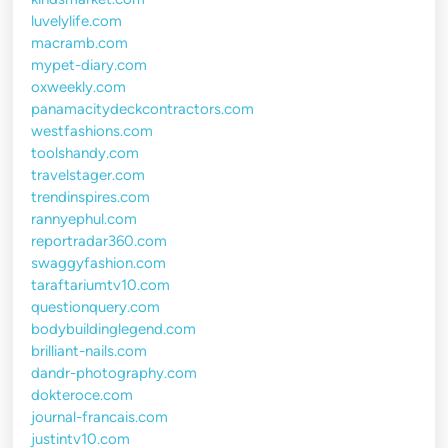
luvelylife.com
macramb.com
mypet-diary.com
oxweekly.com
panamacitydeckcontractors.com
westfashions.com
toolshandy.com
travelstager.com
trendinspires.com
rannyephul.com
reportradar360.com
swaggyfashion.com
taraftariumtv10.com
questionquery.com
bodybuildinglegend.com
brilliant-nails.com
dandr-photography.com
dokteroce.com
journal-francais.com
justintv10.com