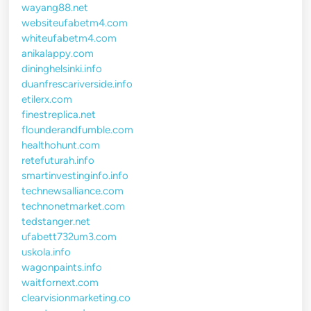
wayang88.net
websiteufabetm4.com
whiteufabetm4.com
anikalappy.com
dininghelsinki.info
duanfrescariverside.info
etilerx.com
finestreplica.net
flounderandfumble.com
healthohunt.com
retefuturah.info
smartinvestinginfo.info
technewsalliance.com
technonetmarket.com
tedstanger.net
ufabett732um3.com
uskola.info
wagonpaints.info
waitfornext.com
clearvisionmarketing.co