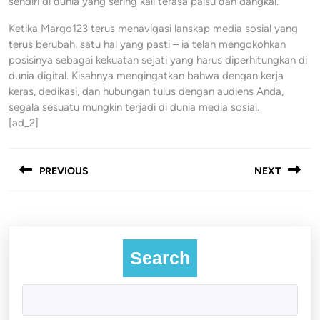
sendiri di dunia yang sering kali terasa palsu dan dangkal.
Ketika Margo123 terus menavigasi lanskap media sosial yang
terus berubah, satu hal yang pasti – ia telah mengokohkan
posisinya sebagai kekuatan sejati yang harus diperhitungkan di
dunia digital. Kisahnya mengingatkan bahwa dengan kerja
keras, dedikasi, dan hubungan tulus dengan audiens Anda,
segala sesuatu mungkin terjadi di dunia media sosial.
[ad_2]
Post
PREVIOUS
NEXT
navigation
Previous
Next
post:
post:
Search