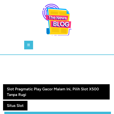
Skip
to
content
Skip
to
content
Open
Button
Slot Pragmatic Play Gacor Malam Ini, Pilih Slot X500
Tanpa Rugi
Situs Slot