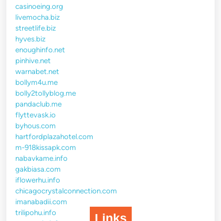
casinoeing.org
livemocha.biz
streetlife.biz
hyves.biz
enoughinfo.net
pinhive.net
warnabet.net
bollym4u.me
bolly2tollyblog.me
pandaclub.me
flyttevask.io
byhous.com
hartfordplazahotel.com
m-918kissapk.com
nabavkame.info
gakbiasa.com
iflowerhu.info
chicagocrystalconnection.com
imanabadii.com
trilipohu.info
Links