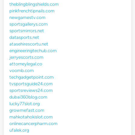
theblingblingshields.com
pinkfrenchtipnails.com
newgamestv.com
sportsgallerys.com
sportsmirrors.net
datasports.net
atasehirescortu.net
engineeringtechub.com
jerryescorts.com
attorneylegal.co
voomb.com
techgadgetpoint.com
tvsportsguide24.com
sportsreviews24.com
dubai360blog.com
lucky77slot.org
growmefast.com
mahkotahokislot.com
onlinecancerpharm.com
ufalek.org