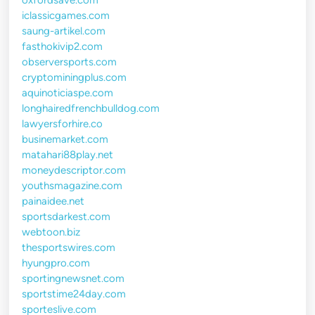
iclassicgames.com
saung-artikel.com
fasthokivip2.com
observersports.com
cryptominingplus.com
aquinoticiaspe.com
longhairedfrenchbulldog.com
lawyersforhire.co
businemarket.com
matahari88play.net
moneydescriptor.com
youthsmagazine.com
painaidee.net
sportsdarkest.com
webtoon.biz
thesportswires.com
hyungpro.com
sportingnewsnet.com
sportstime24day.com
sporteslive.com