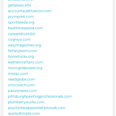
getalexio.info
accountaudittaxcon.com
prymprint.com
sportkeeda.org
besttimespend.com
careandcure.biz
cogniyo.com
easymagazines.org
hirfanjilasmi.com
hometricks.org
leathercraftpro.com
microgridpower.org
mixiqo.com
needglobe.com
ortocoach.com
passionawe.com
pittsburghpaintingprofessionals.com
plumberryworks.com
psychoterapiawioletanowak.com
quickultimate.com