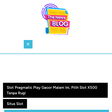
Skip
to
content
Skip
to
content
Open
Button
Slot Pragmatic Play Gacor Malam Ini, Pilih Slot X500
Tanpa Rugi
Situs Slot