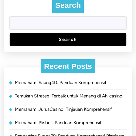
Search
Search
Recent Posts
Memahami Saung4D: Panduan Komprehensif
Temukan Strategi Terbaik untuk Menang di Ahlicasino
Memahami JurusCasino: Tinjauan Komprehensif
Memahami Plisbet: Panduan Komprehensif
Pengertian Bunga99: Panduan Komprehensif Platform