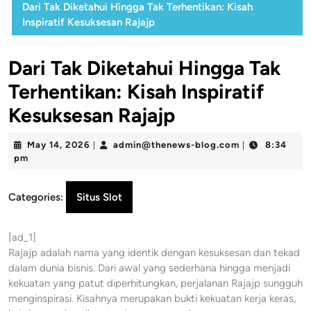
Dari Tak Diketahui Hingga Tak Terhentikan: Kisah
Inspiratif Kesuksesan Rajajp
Dari Tak Diketahui Hingga Tak
Terhentikan: Kisah Inspiratif
Kesuksesan Rajajp
May
admin@thenew
May 14, 2026
admin@thenews-blog.com
8:34
|
|
14,
blog.com
pm
2026
Categories:
Situs Slot
[ad_1]
Rajajp adalah nama yang identik dengan kesuksesan dan tekad
dalam dunia bisnis. Dari awal yang sederhana hingga menjadi
kekuatan yang patut diperhitungkan, perjalanan Rajajp sungguh
menginspirasi. Kisahnya merupakan bukti kekuatan kerja keras,