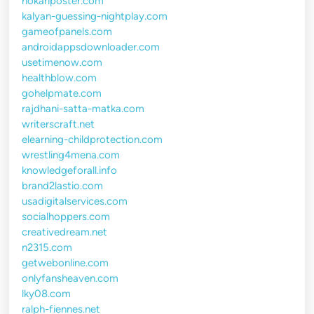
nokariposter.com
kalyan-guessing-nightplay.com
gameofpanels.com
androidappsdownloader.com
usetimenow.com
healthblow.com
gohelpmate.com
rajdhani-satta-matka.com
writerscraft.net
elearning-childprotection.com
wrestling4mena.com
knowledgeforall.info
brand2lastio.com
usadigitalservices.com
socialhoppers.com
creativedream.net
n2315.com
getwebonline.com
onlyfansheaven.com
lky08.com
ralph-fiennes.net