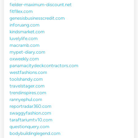
fielder-maximum-discount.net
fitfllex.com
genesisbusinesscredit.com
inforuang.com
kindsmarket.com
luvelylife.com
macramb.com
mypet-diary.com
oxweekly.com
panamacitydeckcontractors.com
westfashions.com
toolshandy.com
travelstager.com
trendinspires.com
rannyephul.com
reportradar360.com
swaggyfashion.com
taraftariumtv10.com
questionquery.com
bodybuildinglegend.com