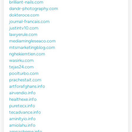
brilliant-nails.com
dandr-photography.com
dokteroce.com
journal-francais.com
justintv10.com
lawyerule.com
mediamingleseaco.com
mtsmarketingblog.com
nghekiemtien.com
wasirku.com
tejas24.com
poolturbo.com
prachestait.com
artforafghans.info
airvendio.info
healthexe.info
puretecx.info
tecadvance.info
aminityio.info
amiolahu.info
ampacheme.info