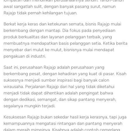
lompatan dan mendirikan perusahaannya sendiri. Tahun-tahun
awal sangatlah sulit, dengan banyak pasang surut, namun
Rajajp tidak pernah kehilangan tujuan.
Berkat kerja keras dan ketekunan semata, bisnis Rajajp mulai
berkembang dengan mantap. Dia fokus pada penyediaan
produk berkualitas dan layanan pelanggan terbaik, yang
membuatnya mendapatkan basis pelanggan setia. Ketika berita
menyebar dari mulut ke mulut, bisnisnya mulai mendapat
pengakuan di industri.
Saat ini, perusahaan Rajajp adalah perusahaan yang
berkembang pesat, dengan kehadiran yang kuat di pasar. Kisah
suksesnya menjadi sumber inspirasi bagi banyak calon
wirausaha. Perjalanan Rajajp dari hal yang tidak diketahui
menjadi tidak dapat dihentikan adalah pengingat bahwa
dengan dedikasi, semangat, dan sikap pantang menyerah,
segalanya mungkin terjadi.
Kesuksesan Rajajp bukan sekedar hasil kerja kerasnya, tapi juga
kemampuannya mengatasi rintangan dan pantang menyerah
dalam meraih mimpinya. Kisahnya adalah contoh cemerlang