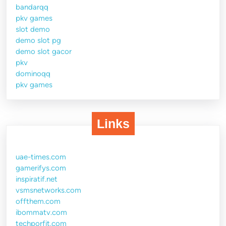
bandarqq
pkv games
slot demo
demo slot pg
demo slot gacor
pkv
dominoqq
pkv games
Links
uae-times.com
gamerifys.com
inspiratif.net
vsmsnetworks.com
offthem.com
ibommatv.com
techporfit.com