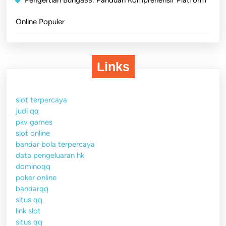
Online Populer
Links
slot terpercaya
judi qq
pkv games
slot online
bandar bola terpercaya
data pengeluaran hk
dominoqq
poker online
bandarqq
situs qq
link slot
situs qq