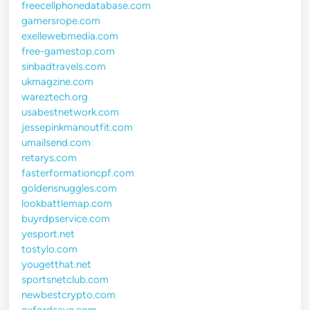
freecellphonedatabase.com
gamersrope.com
exellewebmedia.com
free-gamestop.com
sinbadtravels.com
ukmagzine.com
wareztech.org
usabestnetwork.com
jessepinkmanoutfit.com
umailsend.com
retarys.com
fasterformationcpf.com
goldensnuggles.com
lookbattlemap.com
buyrdpservice.com
yesport.net
tostylo.com
yougetthat.net
sportsnetclub.com
newbestcrypto.com
oxfordsave.com