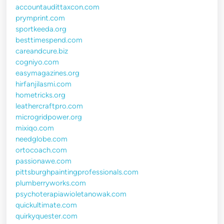
accountaudittaxcon.com
prymprint.com
sportkeeda.org
besttimespend.com
careandcure.biz
cogniyo.com
easymagazines.org
hirfanjilasmi.com
hometricks.org
leathercraftpro.com
microgridpower.org
mixiqo.com
needglobe.com
ortocoach.com
passionawe.com
pittsburghpaintingprofessionals.com
plumberryworks.com
psychoterapiawioletanowak.com
quickultimate.com
quirkyquester.com