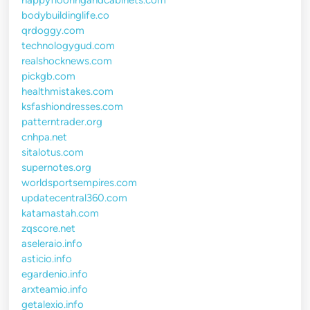
bodybuildinglife.co
qrdoggy.com
technologygud.com
realshocknews.com
pickgb.com
healthmistakes.com
ksfashiondresses.com
patterntrader.org
cnhpa.net
sitalotus.com
supernotes.org
worldsportsempires.com
updatecentral360.com
katamastah.com
zqscore.net
aseleraio.info
asticio.info
egardenio.info
arxteamio.info
getalexio.info