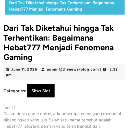
Dari Tak Diketahui hingga Tak Terhentikan: Bagaimana
Hebat777 Menjadi Fenomena Gaming
Dari Tak Diketahui hingga Tak
Terhentikan: Bagaimana
Hebat777 Menjadi Fenomena
Gaming
June
admin@thenew
June 11, 2026
admin@thenews-blog.com
3:32
|
|
11,
blog.com
pm
2026
Categories:
Situs Slot
[ad_1]
Dalam dunia game online, ada beberapa nama yang menonjol
dibandingkan yang lain. Salah satu nama tersebut adalah
Hebat777, seorang pemain yang telah bangkit dari