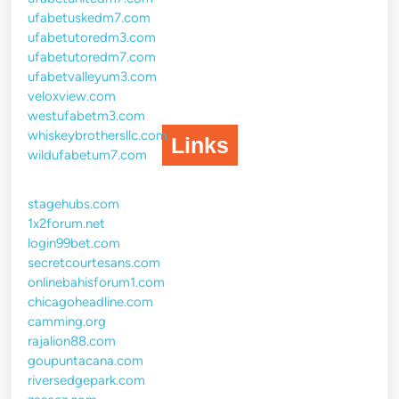
ufabetuskedm7.com
ufabetutoredm3.com
ufabetutoredm7.com
ufabetvalleyum3.com
veloxview.com
westufabetm3.com
whiskeybrothersllc.com
Links
wildufabetum7.com
stagehubs.com
1x2forum.net
login99bet.com
secretcourtesans.com
onlinebahisforum1.com
chicagoheadline.com
camming.org
rajalion88.com
goupuntacana.com
riversedgepark.com