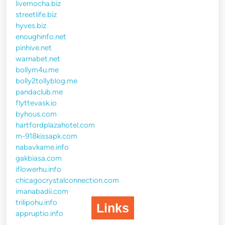
livemocha.biz
streetlife.biz
hyves.biz
enoughinfo.net
pinhive.net
warnabet.net
bollym4u.me
bolly2tollyblog.me
pandaclub.me
flyttevask.io
byhous.com
hartfordplazahotel.com
m-918kissapk.com
nabavkame.info
gakbiasa.com
iflowerhu.info
chicagocrystalconnection.com
imanabadii.com
trilipohu.info
Links
appruptio.info