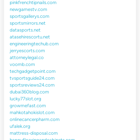
pinkfrenchtipnails.com
newgamestv.com
sportsgallerys.com
sportsmirrors.net
datasports.net
atasehirescortu.net
engineeringtechub.com
jerryescorts.com
attorneylegal.co
voomb.com
techgadgetpoint.com
tvsportsguide24.com
sportsreviews24.com
dubai360blog.com
lucky77slot.org
growmefast.com
mahkotahokislot.com
onlinecancerpharm.com
ufalek.org
mattress-disposal.com
happyflooringandcabinets.com