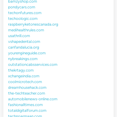
bamzyshop.com
pondycars.com
techonfutures.com
techoologic.com
raspberryketonescanada.org
medihealthrules.com
usathrill.com
vshapedental.com
canfandalucia.org
yourengineguide.com
nybreakings.com
outstationcabsservices.com
thekrtagy.com
xchangeindia.com
coolmicrotech.com
dreamhousehack.com
the-techteacher.com
automobilenews-online.com
fashionalltimes.com
totaldigitalforum.com
technoarmaan.com