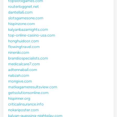
topslotxgames.com
routerloggnet.net
dantella6.com
slotsgamesone.com
hispinzone.com
kalyanbazarnights.com
top-online-casino-usa.com
honghuidoor.com
flowingtravel.com
nineniki.com
brandiospecialists.com
medicalcare7.com
adtennaball.com
nabzah.com
mongive.com
matkagameresultsview.com
getsolutionsonline.com
hispinner.org
criticalinsurance.info
nokariposter.com
kalyan-guessing-nightplay.com