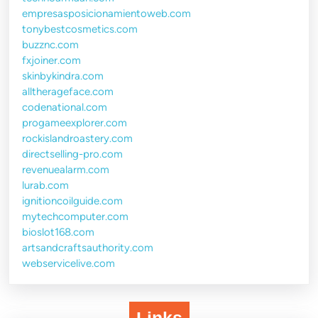
empresasposicionamientoweb.com
tonybestcosmetics.com
buzznc.com
fxjoiner.com
skinbykindra.com
alltherageface.com
codenational.com
progameexplorer.com
rockislandroastery.com
directselling-pro.com
revenuealarm.com
lurab.com
ignitioncoilguide.com
mytechcomputer.com
bioslot168.com
artsandcraftsauthority.com
webservicelive.com
Links