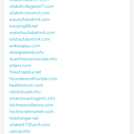
ufabetvillageum7.com
ufabetvoicem3.com
waveufabetm4.com
wayang88.net
websiteufabetm4.com
whiteufabetm4.com
anikalappy.com
dininghelsinki.info
duanfrescariverside.info
etilerx.com
finestreplica.net
flounderandfumble.com
healthohunt.com
retefuturah.info
smartinvestinginfo.info
technewsalliance.com
technonetmarket.com
tedstanger.net
ufabett732um3.com
uskola.info