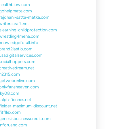
healthblow.com
gohelpmate.com
rajdhani-satta-matka.com
writerscraft.net
elearning-childprotection.com
wrestling4mena.com
knowledgeforall.info
brand2lastio.com
usadigitalservices.com
socialhoppers.com
creativedream.net
n2315.com
getwebonline.com
onlyfansheaven.com
lky08.com
ralph-fiennes.net
fielder-maximum-discount.net
fitfllex.com
genesisbusinesscredit.com
inforuang.com