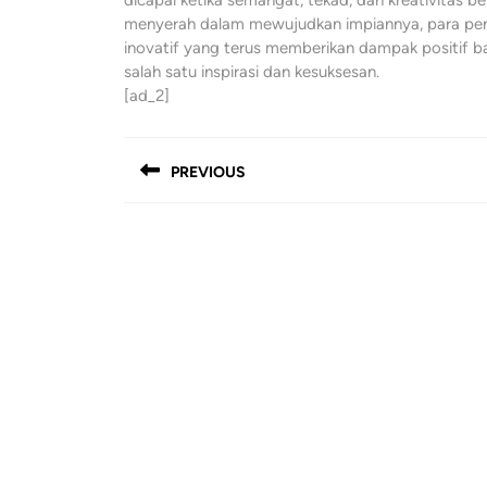
dicapai ketika semangat, tekad, dan kreativitas 
menyerah dalam mewujudkan impiannya, para pen
inovatif yang terus memberikan dampak positif bag
salah satu inspirasi dan kesuksesan.
[ad_2]
Post
PREVIOUS
navigation
Previous
post: