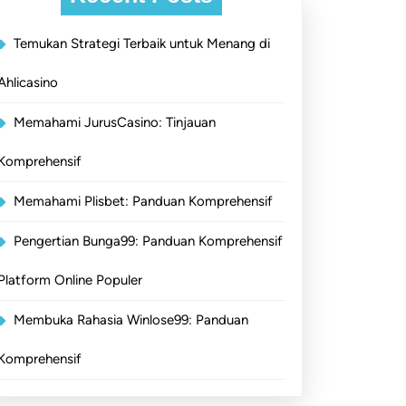
Temukan Strategi Terbaik untuk Menang di
Ahlicasino
Memahami JurusCasino: Tinjauan
Komprehensif
Memahami Plisbet: Panduan Komprehensif
Pengertian Bunga99: Panduan Komprehensif
Platform Online Populer
Membuka Rahasia Winlose99: Panduan
Komprehensif