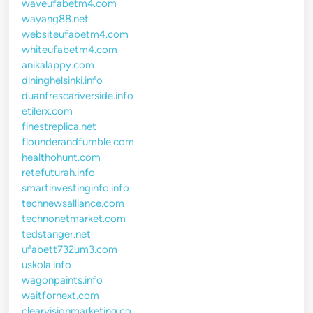
waveufabetm4.com
wayang88.net
websiteufabetm4.com
whiteufabetm4.com
anikalappy.com
dininghelsinki.info
duanfrescariverside.info
etilerx.com
finestreplica.net
flounderandfumble.com
healthohunt.com
retefuturah.info
smartinvestinginfo.info
technewsalliance.com
technonetmarket.com
tedstanger.net
ufabett732um3.com
uskola.info
wagonpaints.info
waitfornext.com
clearvisionmarketing.co