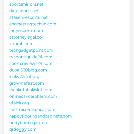
sportsmirrors.net
datasports.net
atasehirescortu.net
engineeringtechub.com
jerryescorts.com
attorneylegal.co
voomb.com
techgadgetpoint.com
tvsportsguide24.com
sportsreviews24.com
dubai360blog.com
lucky77slot.org
growmefast.com
mahkotahokislot.com
onlinecancerpharm.com
ufalek.org
mattress-disposal.com
happyflooringandcabinets.com
bodybuildinglife.co
qrdoggy.com