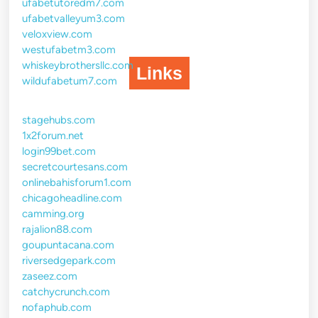
ufabetutoredm7.com
ufabetvalleyum3.com
veloxview.com
westufabetm3.com
whiskeybrothersllc.com
Links
wildufabetum7.com
stagehubs.com
1x2forum.net
login99bet.com
secretcourtesans.com
onlinebahisforum1.com
chicagoheadline.com
camming.org
rajalion88.com
goupuntacana.com
riversedgepark.com
zaseez.com
catchycrunch.com
nofaphub.com