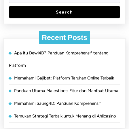
Search
Recent Posts
Apa itu Dewi4D? Panduan Komprehensif tentang
Platform
Memahami Gajibet: Platform Taruhan Online Terbaik
Panduan Utama Majestibet: Fitur dan Manfaat Utama
Memahami Saung4D: Panduan Komprehensif
Temukan Strategi Terbaik untuk Menang di Ahlicasino