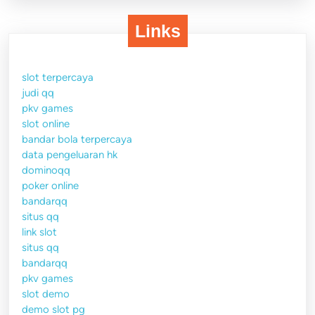
Links
slot terpercaya
judi qq
pkv games
slot online
bandar bola terpercaya
data pengeluaran hk
dominoqq
poker online
bandarqq
situs qq
link slot
situs qq
bandarqq
pkv games
slot demo
demo slot pg