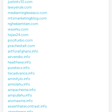
justintv10.com
lawyerule.com
mediamingleseaco.com
mtsmarketingblog.com
nghekiemtien.com
wasirku.com
tejas24.com
poolturbo.com
prachestait.com
artforafghans.info
airvendio.info
healthexe.info
puretecx.info
tecadvance.info
aminityio.info
amiolahu.info
ampacheme.info
ampullahu.info
aromaxme.info
asserthatecontrast.info
atenderme.info