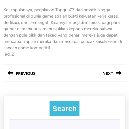
Kesimpulannya, perjalanan Topgun77 dari amatir hingga
profesional di dunia game adalah bukti kekuatan kerja keras,
dedikasi, dan semangat. Kisahnya menjadi inspirasi bagi para
gamer di mana pun, menunjukkan kepada mereka bahwa
dengan pola pikir dan tekad yang benar, mereka juga dapat
mencapai impian mereka dan mencapai puncak kesuksesan di
kancah game kompetitif.
[ad_2]
Post
PREVIOUS
NEXT
navigation
Previous
Next
post:
post:
Search