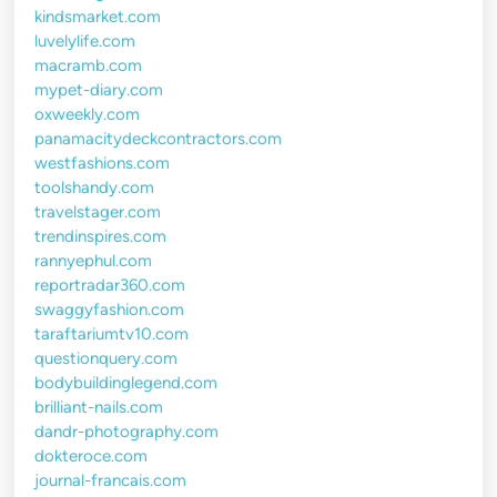
kindsmarket.com
luvelylife.com
macramb.com
mypet-diary.com
oxweekly.com
panamacitydeckcontractors.com
westfashions.com
toolshandy.com
travelstager.com
trendinspires.com
rannyephul.com
reportradar360.com
swaggyfashion.com
taraftariumtv10.com
questionquery.com
bodybuildinglegend.com
brilliant-nails.com
dandr-photography.com
dokteroce.com
journal-francais.com