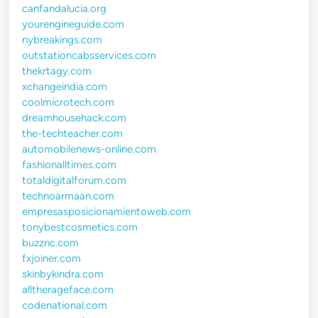
canfandalucia.org
yourengineguide.com
nybreakings.com
outstationcabsservices.com
thekrtagy.com
xchangeindia.com
coolmicrotech.com
dreamhousehack.com
the-techteacher.com
automobilenews-online.com
fashionalltimes.com
totaldigitalforum.com
technoarmaan.com
empresasposicionamientoweb.com
tonybestcosmetics.com
buzznc.com
fxjoiner.com
skinbykindra.com
alltherageface.com
codenational.com