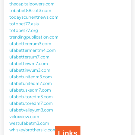
thecapitalpowers.com
tobabet88slot3.com
todayscurrentnews.com
totobet77.asia
totobet77.org
trendingpublication.com
ufabettererum3.com
ufabettermentm4.com
ufabettersum7.com
ufabettinwm7.com
ufabettinwum3.com
ufabetunitedm3.com
ufabetunitedm7.com
ufabetuskedm7.com
ufabetutoredm3.com
ufabetutoredm7.com
ufabetvalleyum3.com
veloxview.com
westufabetm3.com
whiskeybrothersllc.com
Links