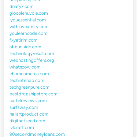
dnafyx.com
giocolenuvole.com
iyouessential.com
withloveamity.com
youlearncode.com
fxyatirim.com
abbuguide.com
technologyresult.com
webhostingoffers.org
whatszow.com
ehomeamerca.com
techintendo.com
techgreenpure.com
bestdropshipstore.com
cartelreviews.com
surfsway.com
nailartproduct.com
digitactseed.com
lvlcraft.com
90secondmoneyloans.com