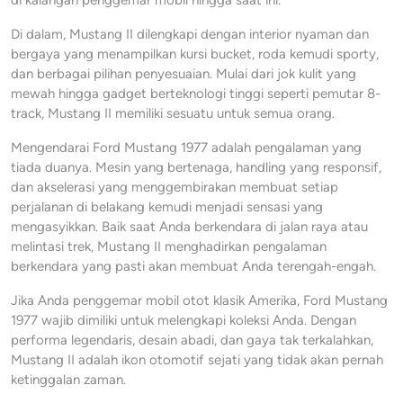
di kalangan penggemar mobil hingga saat ini.
Di dalam, Mustang II dilengkapi dengan interior nyaman dan
bergaya yang menampilkan kursi bucket, roda kemudi sporty,
dan berbagai pilihan penyesuaian. Mulai dari jok kulit yang
mewah hingga gadget berteknologi tinggi seperti pemutar 8-
track, Mustang II memiliki sesuatu untuk semua orang.
Mengendarai Ford Mustang 1977 adalah pengalaman yang
tiada duanya. Mesin yang bertenaga, handling yang responsif,
dan akselerasi yang menggembirakan membuat setiap
perjalanan di belakang kemudi menjadi sensasi yang
mengasyikkan. Baik saat Anda berkendara di jalan raya atau
melintasi trek, Mustang II menghadirkan pengalaman
berkendara yang pasti akan membuat Anda terengah-engah.
Jika Anda penggemar mobil otot klasik Amerika, Ford Mustang
1977 wajib dimiliki untuk melengkapi koleksi Anda. Dengan
performa legendaris, desain abadi, dan gaya tak terkalahkan,
Mustang II adalah ikon otomotif sejati yang tidak akan pernah
ketinggalan zaman.