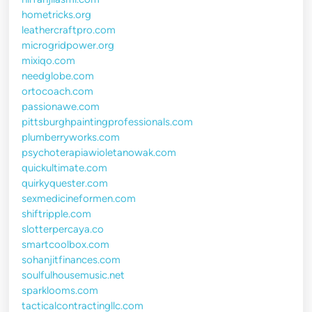
hometricks.org
leathercraftpro.com
microgridpower.org
mixiqo.com
needglobe.com
ortocoach.com
passionawe.com
pittsburghpaintingprofessionals.com
plumberryworks.com
psychoterapiawioletanowak.com
quickultimate.com
quirkyquester.com
sexmedicineformen.com
shiftripple.com
slotterpercaya.co
smartcoolbox.com
sohanjitfinances.com
soulfulhousemusic.net
sparklooms.com
tacticalcontractingllc.com