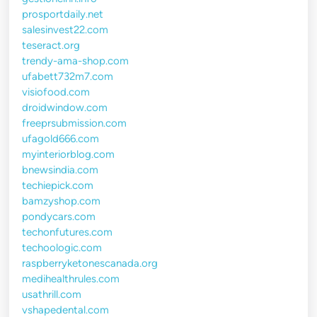
prosportdaily.net
salesinvest22.com
teseract.org
trendy-ama-shop.com
ufabett732m7.com
visiofood.com
droidwindow.com
freeprsubmission.com
ufagold666.com
myinteriorblog.com
bnewsindia.com
techiepick.com
bamzyshop.com
pondycars.com
techonfutures.com
techoologic.com
raspberryketonescanada.org
medihealthrules.com
usathrill.com
vshapedental.com