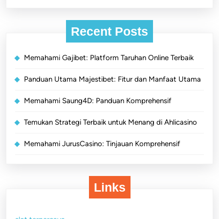
Recent Posts
Memahami Gajibet: Platform Taruhan Online Terbaik
Panduan Utama Majestibet: Fitur dan Manfaat Utama
Memahami Saung4D: Panduan Komprehensif
Temukan Strategi Terbaik untuk Menang di Ahlicasino
Memahami JurusCasino: Tinjauan Komprehensif
Links