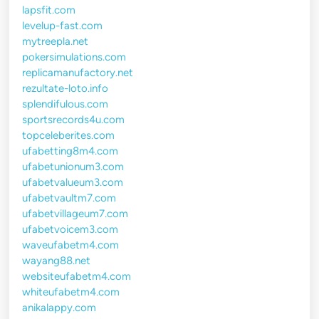
lapsfit.com
levelup-fast.com
mytreepla.net
pokersimulations.com
replicamanufactory.net
rezultate-loto.info
splendifulous.com
sportsrecords4u.com
topceleberites.com
ufabetting8m4.com
ufabetunionum3.com
ufabetvalueum3.com
ufabetvaultm7.com
ufabetvillageum7.com
ufabetvoicem3.com
waveufabetm4.com
wayang88.net
websiteufabetm4.com
whiteufabetm4.com
anikalappy.com