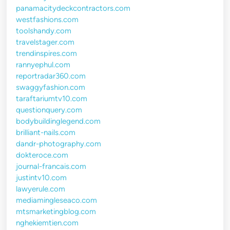
panamacitydeckcontractors.com
westfashions.com
toolshandy.com
travelstager.com
trendinspires.com
rannyephul.com
reportradar360.com
swaggyfashion.com
taraftariumtv10.com
questionquery.com
bodybuildinglegend.com
brilliant-nails.com
dandr-photography.com
dokteroce.com
journal-francais.com
justintv10.com
lawyerule.com
mediamingleseaco.com
mtsmarketingblog.com
nghekiemtien.com