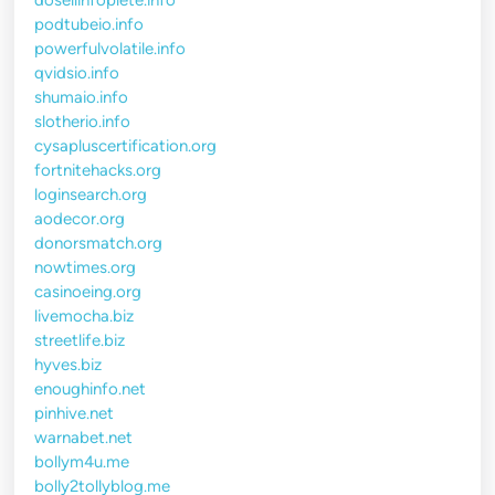
podtubeio.info
powerfulvolatile.info
qvidsio.info
shumaio.info
slotherio.info
cysapluscertification.org
fortnitehacks.org
loginsearch.org
aodecor.org
donorsmatch.org
nowtimes.org
casinoeing.org
livemocha.biz
streetlife.biz
hyves.biz
enoughinfo.net
pinhive.net
warnabet.net
bollym4u.me
bolly2tollyblog.me