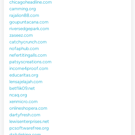
chicagoheadline.com
camming.org
rajalion88.com
goupuntacana.com
riversedgepark.com
zaseez.com
catchycrunch.com
nofaphub.com
nefertitingalls.com
patsyscreations.com
income4proof.com
educaritas.org
lensajelajah.com
betflik09.net
ncaq.org
xenmicro.com
onlineshopera.com
dartyfresh.com
lewisenterprises.net
pcsoftwarefree.org
dailylinking.com