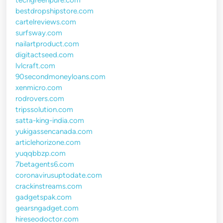
bestdropshipstore.com
cartelreviews.com
surfsway.com
nailartproduct.com
digitactseed.com
lvlcraft.com
90secondmoneyloans.com
xenmicro.com
rodrovers.com
tripssolution.com
satta-king-india.com
yukigassencanada.com
articlehorizone.com
yuqqbbzp.com
7betagents6.com
coronavirusuptodate.com
crackinstreams.com
gadgetspak.com
gearsngadget.com
hireseodoctor.com