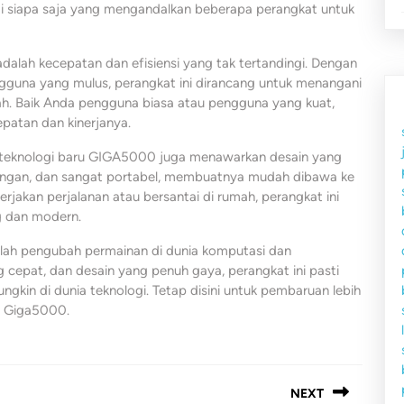
agi siapa saja yang mengandalkan beberapa perangkat untuk
adalah kecepatan dan efisiensi yang tak tertandingi. Dengan
guna yang mulus, perangkat ini dirancang untuk menangani
h. Baik Anda pengguna biasa atau pengguna yang kuat,
patan dan kinerjanya.
 teknologi baru GIGA5000 juga menawarkan desain yang
 ringan, dan sangat portabel, membuatnya mudah dibawa ke
akan perjalanan atau bersantai di rumah, perangkat ini
g dan modern.
alah pengubah permainan di dunia komputasi dan
ang cepat, dan desain yang penuh gaya, perangkat ini pasti
kin di dunia teknologi. Tetap disini untuk pembaruan lebih
ri Giga5000.
NEXT