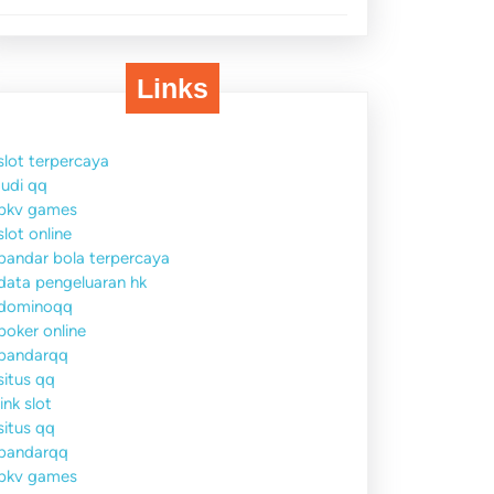
Links
slot terpercaya
judi qq
pkv games
slot online
bandar bola terpercaya
data pengeluaran hk
dominoqq
poker online
bandarqq
situs qq
link slot
situs qq
bandarqq
pkv games