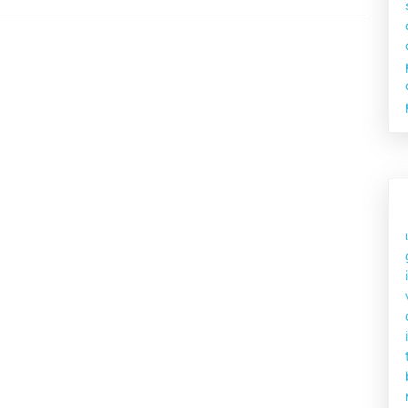
Next
post: