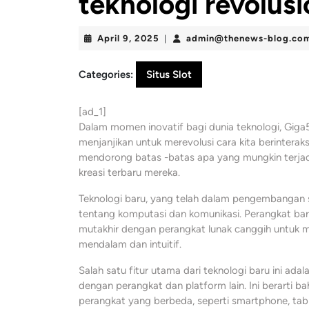
teknologi revolusi
April
April 9, 2025
admin@thenews-blog.co
|
9,
2025
Categories:
Situs Slot
[ad_1]
Dalam momen inovatif bagi dunia teknologi, Giga
menjanjikan untuk merevolusi cara kita berinterak
mendorong batas -batas apa yang mungkin terjadi 
kreasi terbaru mereka.
Teknologi baru, yang telah dalam pengembangan s
tentang komputasi dan komunikasi. Perangkat b
mutakhir dengan perangkat lunak canggih untuk
mendalam dan intuitif.
Salah satu fitur utama dari teknologi baru ini 
dengan perangkat dan platform lain. Ini berarti
perangkat yang berbeda, seperti smartphone, table