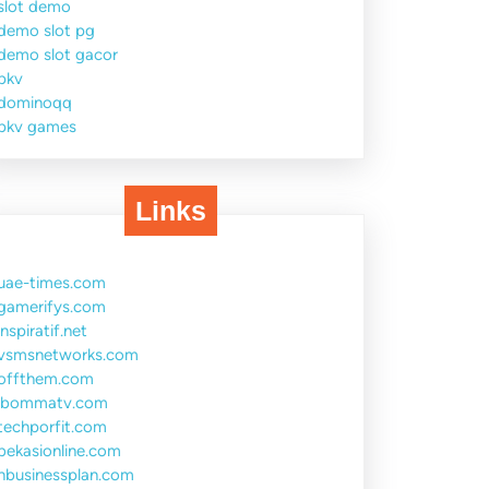
slot demo
demo slot pg
demo slot gacor
pkv
dominoqq
pkv games
Links
uae-times.com
gamerifys.com
inspiratif.net
vsmsnetworks.com
offthem.com
ibommatv.com
techporfit.com
bekasionline.com
nbusinessplan.com