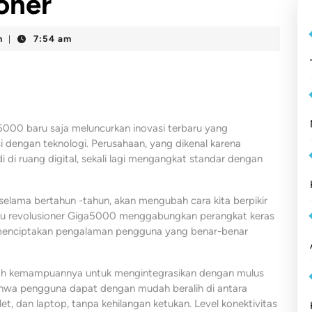
oner
admin@thenews-
m
7:54 am
|
blog.com
5000 baru saja meluncurkan inovasi terbaru yang
si dengan teknologi. Perusahaan, yang dikenal karena
di ruang digital, sekali lagi mengangkat standar dengan
elama bertahun -tahun, akan mengubah cara kita berpikir
aru revolusioner Giga5000 menggabungkan perangkat keras
 menciptakan pengalaman pengguna yang benar-benar
adalah kemampuannya untuk mengintegrasikan dengan mulus
 bahwa pengguna dapat dengan mudah beralih di antara
t, dan laptop, tanpa kehilangan ketukan. Level konektivitas