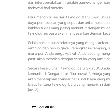
dan interoperabilitas ini adalah game-changer b
melewati hari mereka.
Fitur menonjol lain dari teknologi baru Giga5000 
daya pemrosesan yang cepat dan antarmuka peng
bahkan tugas yang paling menuntut dengan muda
teknologi ini pasti akan mengesankan dengan kece
Selain kemampuan teknisnya yang mengesankan,
ramping dan penuh gaya. Perangkat ini ramping,
mana pun Anda pergi. Apakah Anda sedang mengerj
pasti akan menoleh dengan estetika yang rampin
Secara keseluruhan, teknologi baru Giga5000 ad
komunikasi. Dengan fitur-fitur inovatif, kinerja y
akan menetapkan standar baru untuk apa yang mung
lanjut tentang teknologi baru yang menarik ini da
[ad_2]
Post
PREVIOUS