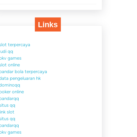
Links
slot terpercaya
judi qq
pkv games
slot online
bandar bola terpercaya
data pengeluaran hk
dominoqq
poker online
bandarqq
situs qq
link slot
situs qq
bandarqq
pkv games