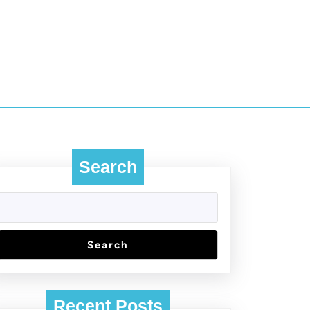
Search
Search
Recent Posts