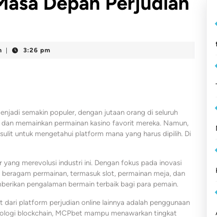
asa Depan Perjudian
admin@thenews-
m
3:26 pm
|
blog.com
enjadi semakin populer, dengan jutaan orang di seluruh
n dan memainkan permainan kasino favorit mereka. Namun,
ulit untuk mengetahui platform mana yang harus dipilih. Di
 yang merevolusi industri ini. Dengan fokus pada inovasi
eragam permainan, termasuk slot, permainan meja, dan
berikan pengalaman bermain terbaik bagi para pemain.
dari platform perjudian online lainnya adalah penggunaan
nologi blockchain, MCPbet mampu menawarkan tingkat