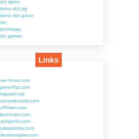
slot demo
demo slot pg
demo slot gacor
pkv
dominoqq
pkv games
Links
uae-times.com
gamerifys.com
inspiratif.net
vsmsnetworks.com
offthem.com
ibommatv.com
techporfit.com
bekasionline.com
nbusinessplan.com