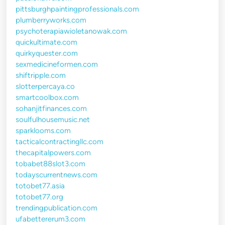
pittsburghpaintingprofessionals.com
plumberryworks.com
psychoterapiawioletanowak.com
quickultimate.com
quirkyquester.com
sexmedicineformen.com
shiftripple.com
slotterpercaya.co
smartcoolbox.com
sohanjitfinances.com
soulfulhousemusic.net
sparklooms.com
tacticalcontractingllc.com
thecapitalpowers.com
tobabet88slot3.com
todayscurrentnews.com
totobet77.asia
totobet77.org
trendingpublication.com
ufabettererum3.com