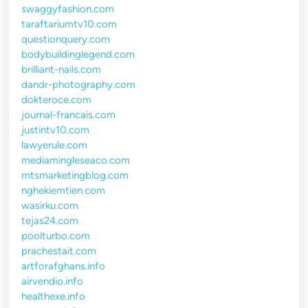
swaggyfashion.com
taraftariumtv10.com
questionquery.com
bodybuildinglegend.com
brilliant-nails.com
dandr-photography.com
dokteroce.com
journal-francais.com
justintv10.com
lawyerule.com
mediamingleseaco.com
mtsmarketingblog.com
nghekiemtien.com
wasirku.com
tejas24.com
poolturbo.com
prachestait.com
artforafghans.info
airvendio.info
healthexe.info