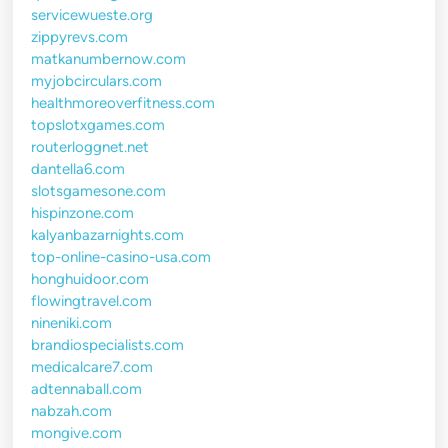
servicewueste.org
zippyrevs.com
matkanumbernow.com
myjobcirculars.com
healthmoreoverfitness.com
topslotxgames.com
routerloggnet.net
dantella6.com
slotsgamesone.com
hispinzone.com
kalyanbazarnights.com
top-online-casino-usa.com
honghuidoor.com
flowingtravel.com
nineniki.com
brandiospecialists.com
medicalcare7.com
adtennaball.com
nabzah.com
mongive.com