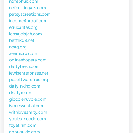
nofaphub.com
nefertitingalls.com
patsyscreations.com
income4proof.com
educaritas.org
lensajelajah.com
betflik09.net
ncaq.org
xenmicro.com
onlineshopera.com
dartyfresh.com
lewisenterprises.net
pcsoftwarefree.org
dailylinking.com
dnafyx.com
giocolenuvole.com
iyouessential.com
withloveamity.com
youlearncode.com
fxyatirim.com
abbuguide.com