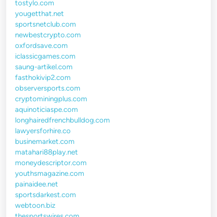
tostylo.com
yougetthat.net
sportsnetclub.com
newbestcrypto.com
oxfordsave.com
iclassicgames.com
saung-artikel.com
fasthokivip2.com
observersports.com
cryptominingplus.com
aquinoticiaspe.com
longhairedfrenchbulldog.com
lawyersforhire.co
businemarket.com
matahari88play.net
moneydescriptor.com
youthsmagazine.com
painaidee.net
sportsdarkest.com
webtoon.biz
thesportswires.com