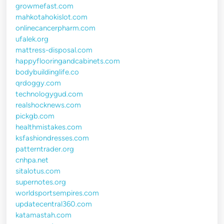
growmefast.com
mahkotahokislot.com
onlinecancerpharm.com
ufalek.org
mattress-disposal.com
happyflooringandcabinets.com
bodybuildinglife.co
qrdoggy.com
technologygud.com
realshocknews.com
pickgb.com
healthmistakes.com
ksfashiondresses.com
patterntrader.org
cnhpa.net
sitalotus.com
supernotes.org
worldsportsempires.com
updatecentral360.com
katamastah.com