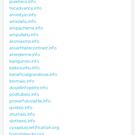
puretecx.info
tecadvance.info
aminityio.info
amiolahu.info
ampacheme.info
ampullahu.info
aromaxme.info
asserthatecontrast.info
atenderme.info
bangumiio.info
bekosunhu.info
beneficialgrandiose.info
blomaio.info
dosellinfoplete.info
podtubeio.info
powerfulvolatile.info
qvidsio.info
shumaio.info
slotherio.info
cysapluscertification.org
fortnitehacks.org