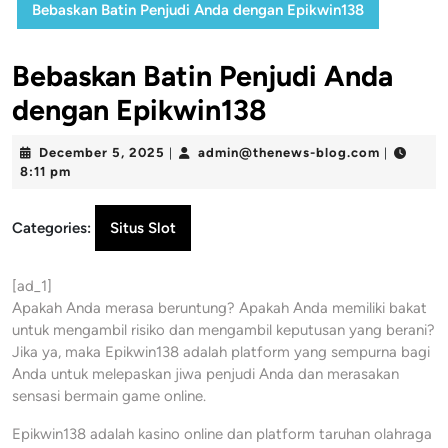
Bebaskan Batin Penjudi Anda dengan Epikwin138
Bebaskan Batin Penjudi Anda
dengan Epikwin138
December
admin@th
December 5, 2025
admin@thenews-blog.com
|
|
5,
blog.com
8:11 pm
2025
Categories:
Situs Slot
[ad_1]
Apakah Anda merasa beruntung? Apakah Anda memiliki bakat
untuk mengambil risiko dan mengambil keputusan yang berani?
Jika ya, maka Epikwin138 adalah platform yang sempurna bagi
Anda untuk melepaskan jiwa penjudi Anda dan merasakan
sensasi bermain game online.
Epikwin138 adalah kasino online dan platform taruhan olahraga