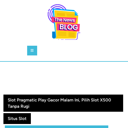
Skip
to
content
Skip
to
content
Open
Button
Slot Pragmatic Play Gacor Malam Ini, Pilih Slot X500
Tanpa Rugi
Situs Slot