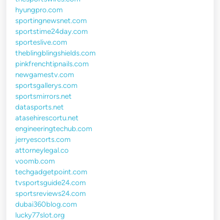
hyungpro.com
sportingnewsnet.com
sportstime24day.com
sporteslive.com
theblingblingshields.com
pinkfrenchtipnails.com
newgamestv.com
sportsgallerys.com
sportsmirrors.net
datasports.net
atasehirescortu.net
engineeringtechub.com
jerryescorts.com
attorneylegal.co
voomb.com
techgadgetpoint.com
tvsportsguide24.com
sportsreviews24.com
dubai360blog.com
lucky77slot.org