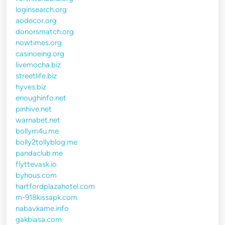
loginsearch.org
aodecor.org
donorsmatch.org
nowtimes.org
casinoeing.org
livemocha.biz
streetlife.biz
hyves.biz
enoughinfo.net
pinhive.net
warnabet.net
bollym4u.me
bolly2tollyblog.me
pandaclub.me
flyttevask.io
byhous.com
hartfordplazahotel.com
m-918kissapk.com
nabavkame.info
gakbiasa.com