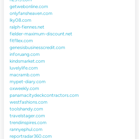
getwebonline.com
onlyfansheaven.com
lky08.com
ralph-fiennes.net
fielder-maximum-discount.net
fitfllex.com
genesisbusinesscredit.com
inforuang.com
kindsmarket.com
luvelylife.com
macramb.com
mypet-diary.com
oxweekly.com
panamacitydeckcontractors.com
westfashions.com
toolshandy.com
travelstager.com
trendinspires.com
rannyephul.com
reportradar360.com