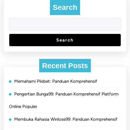
Search
Search
Recent Posts
Memahami Plisbet: Panduan Komprehensif
Pengertian Bunga99: Panduan Komprehensif Platform
Online Populer
Membuka Rahasia Winlose99: Panduan Komprehensif