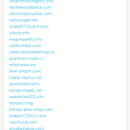
smartinvestinginfo.info
technewsalliance.com
technonetmarket.com
tedstanger.net
ufabett732um3.com
uskola.info
wagonpaints.info
waitfornext.com
clearvisionmarketing.co
quantum-code.co
whatnews.me
final-dream.com
finest-replica.net
gestioneinh.info
prosportdaily.net
salesinvest22.com
teseract.org
trendy-ama-shop.com
ufabett732m7.com
visiofood.com
droidwindow.com