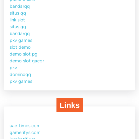
bandarqq
situs qq
link slot
situs qq
bandarqq
pkv games
slot demo
demo slot pg
demo slot gacor
pkv
dominoqq
pkv games
Links
uae-times.com
gamerifys.com