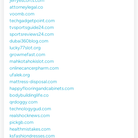
jerryescorts.com
attorneylegal.co
voomb.com
techgadgetpoint.com
tvsportsguide24.com
sportsreviews24.com
dubai360blog.com
lucky77slot.org
growmefast.com
mahkotahokislot.com
onlinecancerpharm.com
ufalek.org
mattress-disposal.com
happyflooringandcabinets.com
bodybuildinglife.co
qrdoggy.com
technologygud.com
realshocknews.com
pickgb.com
healthmistakes.com
ksfashiondresses.com