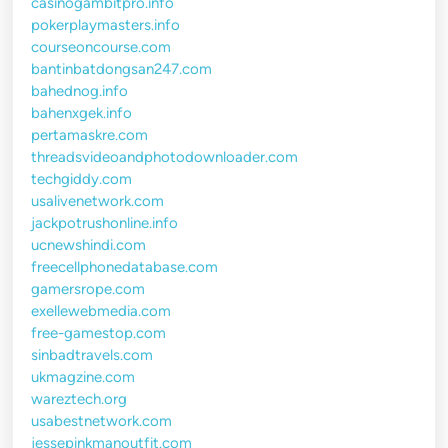
casinogambitpro.info
pokerplaymasters.info
courseoncourse.com
bantinbatdongsan247.com
bahednog.info
bahenxgek.info
pertamaskre.com
threadsvideoandphotodownloader.com
techgiddy.com
usalivenetwork.com
jackpotrushonline.info
ucnewshindi.com
freecellphonedatabase.com
gamersrope.com
exellewebmedia.com
free-gamestop.com
sinbadtravels.com
ukmagzine.com
wareztech.org
usabestnetwork.com
jessepinkmanoutfit.com