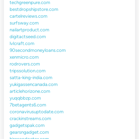
techgreenpure.com
bestdropshipstore.com
cartelreviews.com
surfsway.com
nailartproduct.com
digitactseed.com
lvlcraft.com
90secondmoneyloans.com
xenmicro.com
rodrovers.com
tripssolution.com
satta-king-india.com
yukigassencanada.com
articlehorizone.com
yuqqbbzp.com
7betagents6.com
coronavirusuptodate.com
crackinstreams.com
gadgetspak.com
gearsngadget.com
hireseodoctor.com