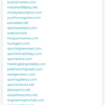
businemarket.com
matahari88play.net
moneydescriptor.com
youthsmagazine.com
painaidee.net
sportsdarkest.com
webtoon.biz
thesportswires.com
hyungpro.com
sportingnewsnet.com
sportstime24day.com
sporteslive.com
theblingblingshields.com
pinkfrenchtipnails.com
newgamestv.com
sportsgallerys.com
sportsmirrors.net
datasports.net
atasehirescortu.net
engineeringtechub.com