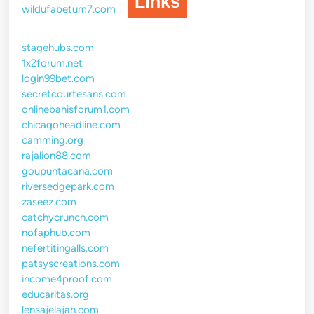
Links
wildufabetum7.com
stagehubs.com
1x2forum.net
login99bet.com
secretcourtesans.com
onlinebahisforum1.com
chicagoheadline.com
camming.org
rajalion88.com
goupuntacana.com
riversedgepark.com
zaseez.com
catchycrunch.com
nofaphub.com
nefertitingalls.com
patsyscreations.com
income4proof.com
educaritas.org
lensajelajah.com