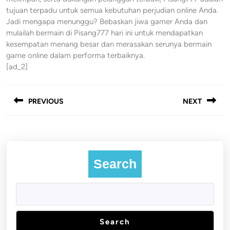
tujuan terpadu untuk semua kebutuhan perjudian online Anda.
Jadi mengapa menunggu? Bebaskan jiwa gamer Anda dan
mulailah bermain di Pisang777 hari ini untuk mendapatkan
kesempatan menang besar dan merasakan serunya bermain
game online dalam performa terbaiknya.
[ad_2]
Post
PREVIOUS
NEXT
navigation
Previous
Next
post:
post:
Search
Search