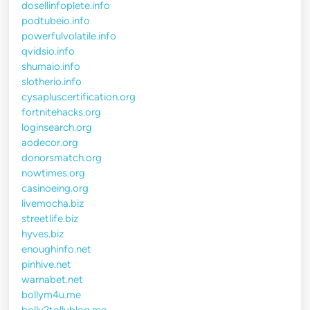
dosellinfoplete.info
podtubeio.info
powerfulvolatile.info
qvidsio.info
shumaio.info
slotherio.info
cysapluscertification.org
fortnitehacks.org
loginsearch.org
aodecor.org
donorsmatch.org
nowtimes.org
casinoeing.org
livemocha.biz
streetlife.biz
hyves.biz
enoughinfo.net
pinhive.net
warnabet.net
bollym4u.me
bolly2tollyblog.me