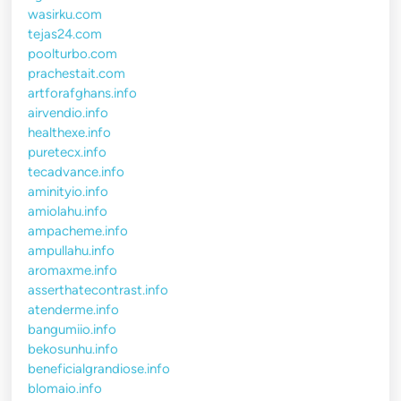
wasirku.com
tejas24.com
poolturbo.com
prachestait.com
artforafghans.info
airvendio.info
healthexe.info
puretecx.info
tecadvance.info
aminityio.info
amiolahu.info
ampacheme.info
ampullahu.info
aromaxme.info
asserthatecontrast.info
atenderme.info
bangumiio.info
bekosunhu.info
beneficialgrandiose.info
blomaio.info