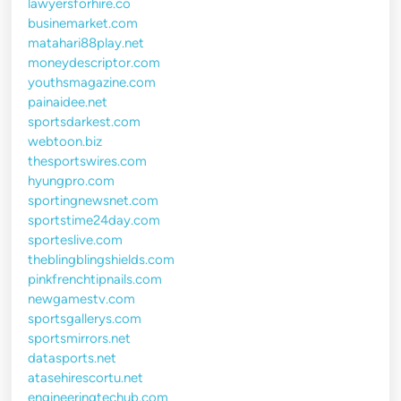
lawyersforhire.co
businemarket.com
matahari88play.net
moneydescriptor.com
youthsmagazine.com
painaidee.net
sportsdarkest.com
webtoon.biz
thesportswires.com
hyungpro.com
sportingnewsnet.com
sportstime24day.com
sporteslive.com
theblingblingshields.com
pinkfrenchtipnails.com
newgamestv.com
sportsgallerys.com
sportsmirrors.net
datasports.net
atasehirescortu.net
engineeringtechub.com