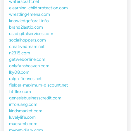
writerscraft.net
elearning-childprotection.com
wrestling4mena.com
knowledgeforall.info
brand2lastio.com
usadigitalservices.com
socialhoppers.com
creativedream.net
n2315.com
getwebonline.com
onlyfansheaven.com
lky08.com
ralph-fiennes.net
fielder-maximum-discount.net
fitfllex.com
genesisbusinesscredit.com
inforuang.com
kindsmarket.com
luvelylife.com
macramb.com
mypet-diary.com