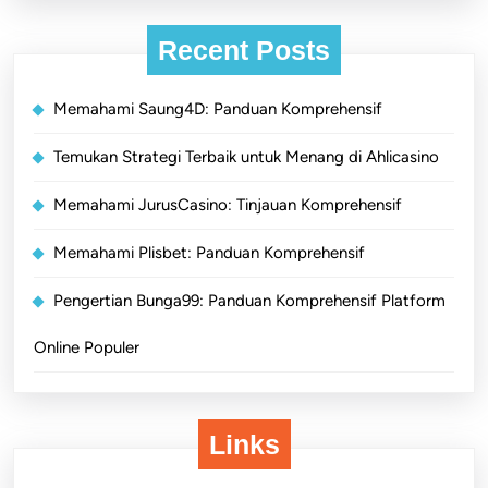
Recent Posts
Memahami Saung4D: Panduan Komprehensif
Temukan Strategi Terbaik untuk Menang di Ahlicasino
Memahami JurusCasino: Tinjauan Komprehensif
Memahami Plisbet: Panduan Komprehensif
Pengertian Bunga99: Panduan Komprehensif Platform
Online Populer
Links