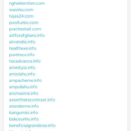
nghekiemtien.com
wasirku.com
tejas24.com
poolturbo.com
prachestait.com
artforafghans.info
airvendio.info
healthexe.info
puretecx.info
tecadvance.info
aminityio.info
amiolahu.info
ampacheme.info
ampullahu.info
aromaxme.info
asserthatecontrast.info
atenderme.info
bangumiio.info
bekosunhu.info
beneficialgrandiose.info