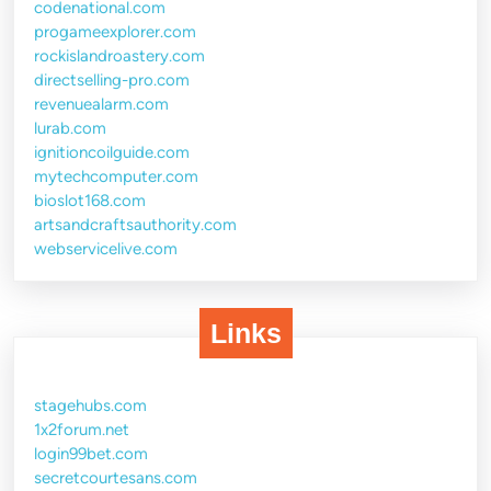
codenational.com
progameexplorer.com
rockislandroastery.com
directselling-pro.com
revenuealarm.com
lurab.com
ignitioncoilguide.com
mytechcomputer.com
bioslot168.com
artsandcraftsauthority.com
webservicelive.com
Links
stagehubs.com
1x2forum.net
login99bet.com
secretcourtesans.com