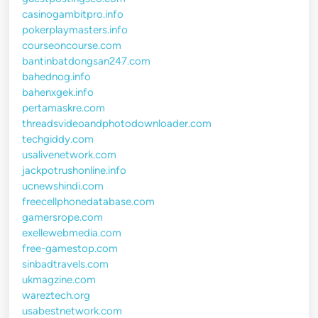
casinogambitpro.info
pokerplaymasters.info
courseoncourse.com
bantinbatdongsan247.com
bahednog.info
bahenxgek.info
pertamaskre.com
threadsvideoandphotodownloader.com
techgiddy.com
usalivenetwork.com
jackpotrushonline.info
ucnewshindi.com
freecellphonedatabase.com
gamersrope.com
exellewebmedia.com
free-gamestop.com
sinbadtravels.com
ukmagzine.com
wareztech.org
usabestnetwork.com