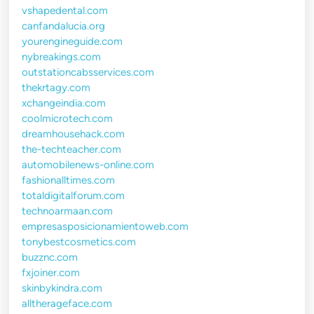
vshapedental.com
canfandalucia.org
yourengineguide.com
nybreakings.com
outstationcabsservices.com
thekrtagy.com
xchangeindia.com
coolmicrotech.com
dreamhousehack.com
the-techteacher.com
automobilenews-online.com
fashionalltimes.com
totaldigitalforum.com
technoarmaan.com
empresasposicionamientoweb.com
tonybestcosmetics.com
buzznc.com
fxjoiner.com
skinbykindra.com
alltherageface.com