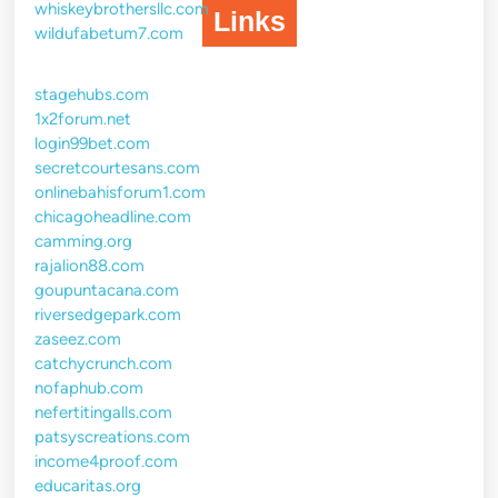
whiskeybrothersllc.com
Links
wildufabetum7.com
stagehubs.com
1x2forum.net
login99bet.com
secretcourtesans.com
onlinebahisforum1.com
chicagoheadline.com
camming.org
rajalion88.com
goupuntacana.com
riversedgepark.com
zaseez.com
catchycrunch.com
nofaphub.com
nefertitingalls.com
patsyscreations.com
income4proof.com
educaritas.org