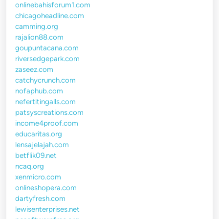
onlinebahisforum1.com
chicagoheadline.com
camming.org
rajalion88.com
goupuntacana.com
riversedgepark.com
zaseez.com
catchycrunch.com
nofaphub.com
nefertitingalls.com
patsyscreations.com
income4proof.com
educaritas.org
lensajelajah.com
betflik09.net
ncaq.org
xenmicro.com
onlineshopera.com
dartyfresh.com
lewisenterprises.net