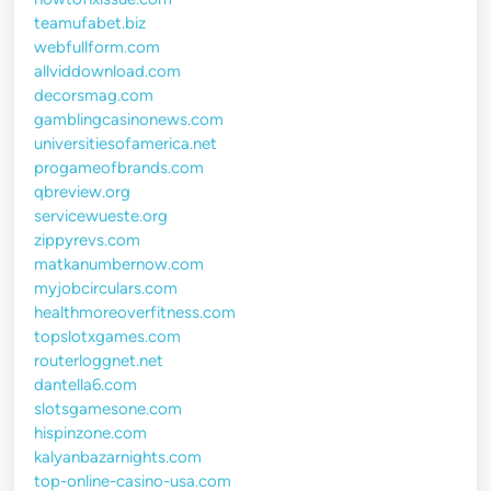
teamufabet.biz
webfullform.com
allviddownload.com
decorsmag.com
gamblingcasinonews.com
universitiesofamerica.net
progameofbrands.com
qbreview.org
servicewueste.org
zippyrevs.com
matkanumbernow.com
myjobcirculars.com
healthmoreoverfitness.com
topslotxgames.com
routerloggnet.net
dantella6.com
slotsgamesone.com
hispinzone.com
kalyanbazarnights.com
top-online-casino-usa.com