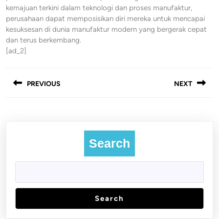
kemajuan terkini dalam teknologi dan proses manufaktur,
perusahaan dapat memposisikan diri mereka untuk mencapai
kesuksesan di dunia manufaktur modern yang bergerak cepat
dan terus berkembang.
[ad_2]
Post
PREVIOUS
NEXT
navigation
Previous
Next
post:
post:
Search
Search