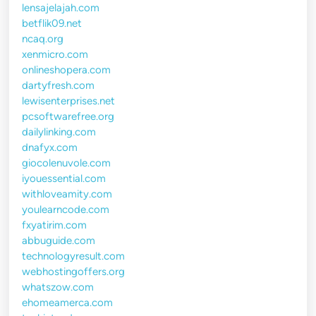
lensajelajah.com
betflik09.net
ncaq.org
xenmicro.com
onlineshopera.com
dartyfresh.com
lewisenterprises.net
pcsoftwarefree.org
dailylinking.com
dnafyx.com
giocolenuvole.com
iyouessential.com
withloveamity.com
youlearncode.com
fxyatirim.com
abbuguide.com
technologyresult.com
webhostingoffers.org
whatszow.com
ehomeamerca.com