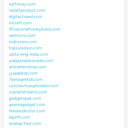
surfsway.com
nailartproduct.com
digitactseed.com
lvlcraft.com
90secondmoneyloans.com
xenmicro.com
rodrovers.com
tripssolution.com
satta-king-india.com
yukigassencanada.com
articlehorizone.com
yuqqbbzp.com
7betagents6.com
coronavirusuptodate.com
crackinstreams.com
gadgetspak.com
gearsngadget.com
hireseodoctor.com
lapsfit.com
levelup-fast.com