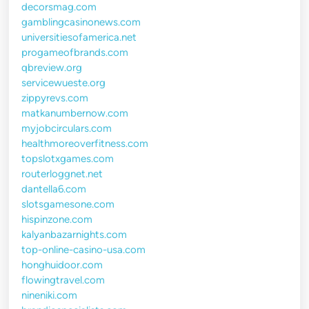
decorsmag.com
gamblingcasinonews.com
universitiesofamerica.net
progameofbrands.com
qbreview.org
servicewueste.org
zippyrevs.com
matkanumbernow.com
myjobcirculars.com
healthmoreoverfitness.com
topslotxgames.com
routerloggnet.net
dantella6.com
slotsgamesone.com
hispinzone.com
kalyanbazarnights.com
top-online-casino-usa.com
honghuidoor.com
flowingtravel.com
nineniki.com