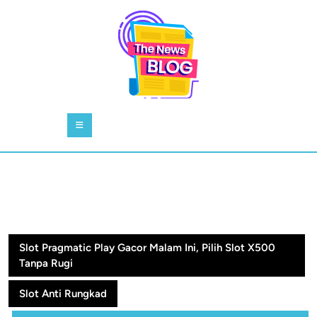
Skip
to
content
Skip
to
content
Open
Button
Slot Pragmatic Play Gacor Malam Ini, Pilih Slot X500
Tanpa Rugi
Slot Anti Rungkad