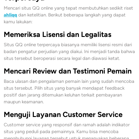
Mencari situs QQ online yang tepat membutuhkan sedikit riset
ahliqq
dan ketelitian. Berikut beberapa langkah yang dapat
kamu lakukan:
Memeriksa Lisensi dan Legalitas
Situs QQ online terpercaya biasanya memiliki lisensi resmi dari
badan pengatur perjudian yang diakui. Ini menjadi tanda bahwa
situs tersebut beroperasi secara legal dan diawasi ketat.
Mencari Review dan Testimoni Pemain
Baca ulasan dan pengalaman pemain lain yang sudah mencoba
situs tersebut. Pilih situs yang banyak mendapat feedback
positif dan jarang ditemukan keluhan terkait pembayaran
maupun keamanan.
Menguji Layanan Customer Service
Customer service yang responsif dan ramah adalah indikator
situs yang peduli pada pemainnya. Kamu bisa mencoba
menghubungi layanan tersebut untuk menanyakan beberapa