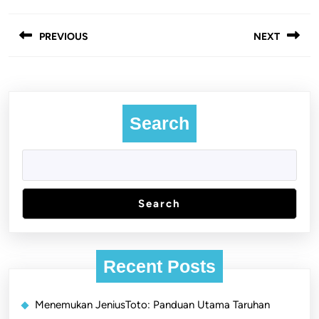
Post
PREVIOUS
NEXT
navigation
Previous
Next
post:
post:
Search
Search
Recent Posts
Menemukan JeniusToto: Panduan Utama Taruhan