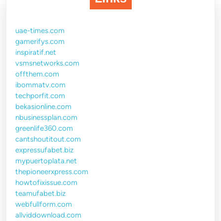
uae-times.com
gamerifys.com
inspiratif.net
vsmsnetworks.com
offthem.com
ibommatv.com
techporfit.com
bekasionline.com
nbusinessplan.com
greenlife360.com
cantshoutitout.com
expressufabet.biz
mypuertoplata.net
thepioneerxpress.com
howtofixissue.com
teamufabet.biz
webfullform.com
allviddownload.com