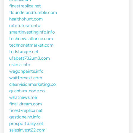
finestreplica.net
flounderandfumble.com
healthohunt.com
retefuturah.info
smartinvestinginfo.info
technewsalliance.com
technonetmarket.com
tedstanger.net
ufabett732um3.com
uskola.info
wagonpaints.info
waitfornext.com
clearvisionmarketing.co
quantum-code.co
whatnews.me
final-dream.com
finest-replica.net
gestioneinh.info
prosportdaily.net
salesinvest22.com