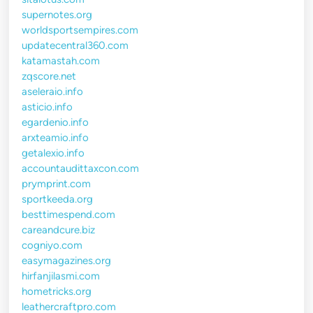
supernotes.org
worldsportsempires.com
updatecentral360.com
katamastah.com
zqscore.net
aseleraio.info
asticio.info
egardenio.info
arxteamio.info
getalexio.info
accountaudittaxcon.com
prymprint.com
sportkeeda.org
besttimespend.com
careandcure.biz
cogniyo.com
easymagazines.org
hirfanjilasmi.com
hometricks.org
leathercraftpro.com