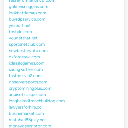
fasterformationcpf.com
goldensnuggles.com
lookbattlemap.com
buyrdpservice.com
yesport.net
tostylo.com
yougetthat.net
sportsnetclub.com
newbestcrypto.com
oxfordsave.com
iclassicgames.com
saung-artikel.com
fasthokivip2.com
observersports.com
cryptominingplus.com
aquinoticiaspe.com
longhairedfrenchbulldog.com
lawyersforhire.co
businemarket.com
matahari88play.net
moneydescriptor.com