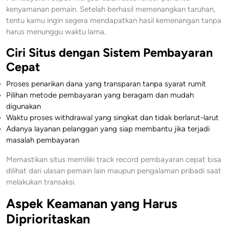
kenyamanan pemain. Setelah berhasil memenangkan taruhan,
tentu kamu ingin segera mendapatkan hasil kemenangan tanpa
harus menunggu waktu lama.
Ciri Situs dengan Sistem Pembayaran
Cepat
Proses penarikan dana yang transparan tanpa syarat rumit
Pilihan metode pembayaran yang beragam dan mudah
digunakan
Waktu proses withdrawal yang singkat dan tidak berlarut-larut
Adanya layanan pelanggan yang siap membantu jika terjadi
masalah pembayaran
Memastikan situs memiliki track record pembayaran cepat bisa
dilihat dari ulasan pemain lain maupun pengalaman pribadi saat
melakukan transaksi.
Aspek Keamanan yang Harus
Diprioritaskan